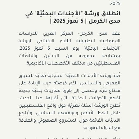
2025
انطلاق ورشة "الأجندات البحثيّة" في
مدى الكرمل | 5 تموز 2025 |
عقد مدى الكرمل- المركز العربي للدراسات
الاجتماعية التطبيقية اللقاء الافتتاحي لورشة
"الأجندات البحثيّة" يوم السبت 5 تموز 2025،
بمشاركة مجموعة من الباحثين والباحثات
الفلسطينيّين من مختلف التخصصات الأكاديمية.
تُعدّ ورشة "الأجندات البحثيّة" استجابة نقديّة للسياق
المعرفي والسياسي الذي فرضته حرب الإبادة على
قطاع غزّة، وتسعى إلى بلورة مقاربات بحثيّة جديدة
لفهم التحوّلات الجذريّة التي أفرزها هذا الحدث.
تطرح الورشة أسئلة نظريّة حول واقع الفلسطينيين
داخل الخط الأخضر وموقعهم السياسي، وتُراجِع
الأدبيّات القائمة حول المشروع الصهيوني والعلاقة
مع الدولة اليهودية.