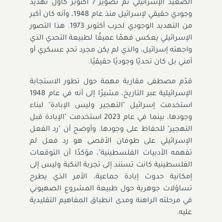
الصعيد الإسرائيلي تم تصوير 7 أكتوبر كأول تهديد
وجودي حقيقي لإسرائيل منذ عام 1948، وأنه كان أكبر
من التهديد الوجودي لحرب أكتوبر 1973. هذا التصور
الإسرائيلي يعكس فهمًا عميقًا لطبيعة التحدي الذي
واجهته إسرائيل، والذي لم يكن مجرد تحدٍ عسكري أو
أمني بل كان تحديًا وجوديًا حقيقيًا.
قدّم مصطفى مقاربة مهمة حول تطور الاستجابة
الإسرائيلية عبر التاريخ، مشيرًا إلى أنه في عام 1948
استخدمت إسرائيل "التهجير وليس الإبادة" لبناء
وجودها، بينما في عام 2023 استخدمت "الإبادة قبل
التهجير" للحفاظ على وجودها. وأوضح أن "رد الفعل
الإسرائيلي على طوفان الأقصى هو رد فعل لم
تفهمه الأدبيات الفلسطينية"، مؤكدًا أن التوقعات
الفلسطينية كانت تستند إلى تجربة النكبة وليس إلى
إمكانية حدوث إبادة جماعية، الأمر الذي يطرح
تساؤلات جوهرية حول طبيعة المشروع الصهيوني
في مرحلته الراهنة ومدى انطباق المفاهيم التقليدية
عليه.