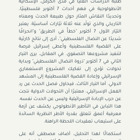
طلبة الدراسات العليا في مدى الكرمل، الإشكالية
الأنطولوجية في فهم أحداث 7 أكتوبر فلسطينيًا،
وتحديدًا النقاش المثار حول طبيعة الحدث ومعناه
التاريخي والذي تولّد عنه ثلاثة تيّارات أساسيّة. يعتبر
التيّار الأول 7 أكتوبر "خطأً في الطريق" و"انحرافًا
شديدًا عن النضال الفلسطيني"، أدى إلى نتائج كارثية
على القضية الفلسطينية وأعطى إسرائيل فرصة
لتنفيذ مشروعها التصفوي. في المقابل، يرى التيار
الثاني في 7 أكتوبر "ذروة النضال الفلسطيني" وبداية
تحولات تؤدي إلى تفكيك المشروع الاستعماري
الإسرائيلي وإعادة القضية الفلسطينية إلى المشهد
الدولي. أما التيار الثالث، فيحاول فصل الحدث عن رد
الفعل الإسرائيلي، معتبرًا أن التحولات الدولية نتجت
عن حرب الإبادة الإسرائيلية وليس عن الحدث نفسه.
هذا التباين في التأطير الأنطولوجي يكشف عن أزمة
معرفية أعمق تتعلق بقدرة الأطر النظرية السائدة
على استيعاب تعقيدات اللحظة الراهنة.
استكمالًا لهذا التحليل، أضاف مصطفى أنه على