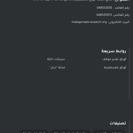
رقم الهاتف :
048552035
رقم الفاكس:
048525973
البريد الالكتروني:
mada@mada-research.org
روابط سريعة
أوراق تقدير موقف
سرديّات ذاتيّة
أوراق فلسطينية
مجلة “جدل”
تصنيفات