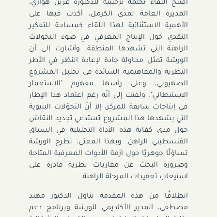
افتُتح اللقاء بكلمة ترحيبية للدكتورة عرين هواري،
المديرة العامة لمدى الكرمل، أكدت فيها على
الأهمية الاستثنائية لهذا اللقاء كمساحة للتفكير
النقدي حول الإنتاج المعرفي في ضوء التحولات
الراهنة التي تشهدها المنطقة. وأشارت إلى أن
الورشة تمثل محاولة جادة لإعادة النظر في الأطر
النظرية والمفاهيمية السائدة في تحليل المشروع
الصهيوني، وعلى رأسها مفهوم "الاستعمار
الاستيطاني". ولفتت إلى أنّه رغم اعتماد هذا الإطار
في إنتاجات سابقة للمركز، إلا أنّ التحوّلات البنيوية
التي يشهدها هذا المشروع تستدعي تجديد النقاش
حول مدى كفاية هذه الأداة التحليلية في السياق
الفلسطيني الراهن. وبهذا المعنى، تطرح الورشة
تساؤلًا جوهريًا حول أزمة الأدوات المعرفية المتاحة
وضرورة البحث عن مقاربات نظرية قادرة على
استيعاب تعقيدات المرحلة الراهنة.
انطلاقًا من هذه المقدمة تناول الدكتور مهند
مصطفى، المدير الأكاديمي للورشة وبرنامج دعم