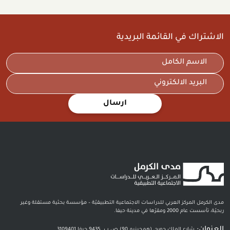
الاشتراك في القائمة البريدية
ارسال
مدى الكرمل المركز العربي للدراسات الاجتماعية التطبيقيّة – مؤسسة بحثية مستقلة وغير
ربحيّة، تأسست عام 2000 ومقرّها في مدينة حيفا.
العنوان:
شارع الملك جورج، (همجينيم 90) ص.ب. 9435 حيفا 3109401