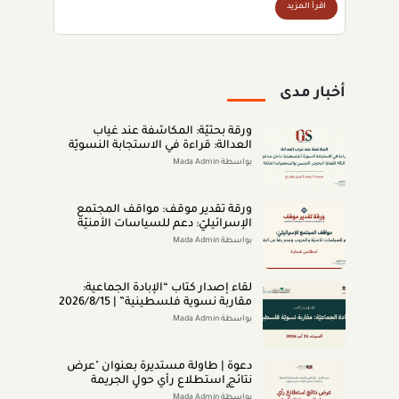
اقرأ المزيد
أخبار مدى
ورقة بحثيّة: المكاشفة عند غياب
العدالة: قراءة في الاستجابة النسويّة
الفلسطينيّة داخل مناطق الـ48 لقضايا
بواسطة Mada Admin
التحرّش الجنسيّ والشخصيّات العامّة
(اب 2026)
ورقة تقدير موقف: مواقف المجتمع
الإسرائيليّ: دعم للسياسات الأمنيّة
والحروب وعدم رضا عن النتائج (تمّوز
بواسطة Mada Admin
2026)
لقاء إصدار كتاب “اﻹﺑﺎدةّ اﻟﺠﻤﺎﻋﻴﺔ:
ﻣﻘﺎرﺑﺔ ﻧﺴﻮﻳﺔ ﻓﻠﺴﻄﻴﻨﻴﺔ” | 2026/8/15
|
بواسطة Mada Admin
دعوة | طاولة مستديرة بعنوان "عرض
نتائج استطلاع رأي حول الجريمة
المنظَّمة- مواقف وتصوُّرات المجتمع
بواسطة Mada Admin