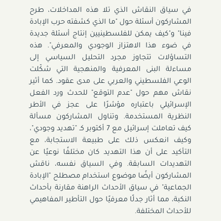
في سياق النقاش الذي تلا هذه المداخلات، طرح
المشاركون أسئلة حول "ما الذي كشفته حرب الإبادة
فينا" و"كيف يمكن للفلسطينيين إنتاج أسئلة جديدة
في ضوء هذا الاهتزاز الوجودي والمعرفي". هذه
التساؤلات تتجاوز مجرد التحليل السياسي إلى
مساءلة البنى المعرفية والمنهجية التي شكّلت
الوعي الفلسطيني والعربي على مدى عقود. كما أثير
نقاش مهم حول "عدم التوقع" للحدث ورد الفعل
الإسرائيلي باعتباره مؤشرًا على عجز في الأطر
النظرية المستخدمة. وتناول المشاركون مسألة
كيف تعاملت إسرائيل مع 7 أكتوبر كـ "تهديد وجودي"،
وكيف انعكس ذلك على طبيعة الاستجابة، مع
التأكيد على أن هذا التهديد كان مختلفًا نوعيًا عن
التهديدات السابقة. وفي السياق نفسه، ناقش
المشاركون أيضًا موضوع استخدام مصطلح "الإبادة
الجماعية" في سياق الأحداث الراهنة مقارنة بأحداث
النكبة، مما أثار جدلًا معرفيًا حول التأطير المفاهيمي
للأحداث المختلفة.