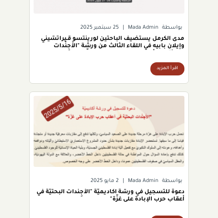
بواسطة
Mada Admin
|
25 سبتمبر 2025
مدى الكرمل يستضيف الباحثَين لورينتسو ﭬـيراتشيني
وإيلان بابيه في اللقاء الثالث من ورشة "الأَجِنْدات
البحثيّة في أعقاب حرب الإبادة على غزّة"
اقرأ المزيد
بواسطة
Mada Admin
|
2 مايو 2025
دعوة للتسجيل في ورشة أكاديميّة "الأَجِنْدات البحثيّة في
أعقاب حرب الإبادة على غزّة"