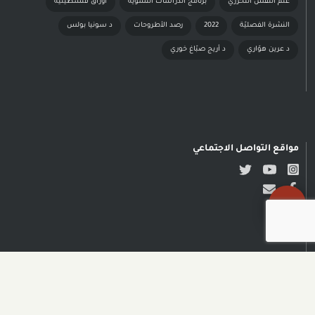
علم النفس التحرري
برنامج الدراسات النسويّة
أوراق فلسطينيّة
النشرة الفصليّة
2022
رصد الأطروحات
د سونيا بولس
د عرين هوّاري
د أريج صبّاغ خوري
مواقع التواصل الاجتماعي