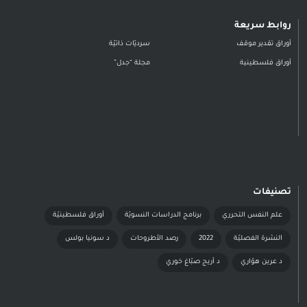
روابط سريعة
أوراق تقدير موقف
سرديّات ذاتيّة
أوراق فلسطينية
مجلة “جدل”
تصنيفات
علم النفس التحرري
برنامج الدراسات النسويّة
أوراق فلسطينيّة
النشرة الفصليّة
2022
رصد الأطروحات
د سونيا بولس
د عرين هوّاري
د أريج صبّاغ خوري