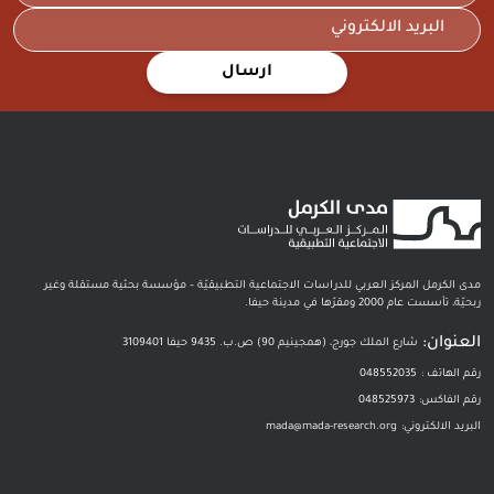
ارسال
مدى الكرمل المركز العربي للدراسات الاجتماعية التطبيقيّة – مؤسسة بحثية مستقلة وغير
ربحيّة، تأسست عام 2000 ومقرّها في مدينة حيفا.
العنوان:
شارع الملك جورج، (همجينيم 90) ص.ب. 9435 حيفا 3109401
رقم الهاتف :
048552035
رقم الفاكس:
048525973
البريد الالكتروني:
mada@mada-research.org