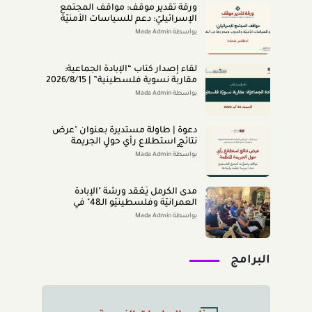
ورقة تقدير موقف: مواقف المجتمع
الإسرائيليّ: دعم للسياسات الأمنيّة
والحروب وعدم رضا عن النتائج (تمّوز
بواسطة Mada Admin
2026)
لقاء إصدار كتاب “اﻹﺑﺎدةّ اﻟﺠﻤﺎﻋﻴﺔ:
ﻣﻘﺎرﺑﺔ ﻧﺴﻮﻳﺔ ﻓﻠﺴﻄﻴﻨﻴﺔ” | 2026/8/15
|
بواسطة Mada Admin
دعوة | طاولة مستديرة بعنوان "عرض
نتائج استطلاع رأي حول الجريمة
المنظَّمة- مواقف وتصوُّرات المجتمع
بواسطة Mada Admin
الفلسطينيّ تجاه الجريمة المنظَّمة
وأبعادها" 2026/8/11
مدى الكرمل يَعْقد ورشة "الإبادة
العمرانيّة وفلسطينيّو الـ48" في
الناصرة (تمّوز 2026)
بواسطة Mada Admin
البرامج