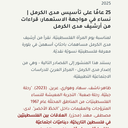
2025
25 عامًا على تأسيس مدى الكرمل |
نساء في مواجهة الاستعمار: قراءات
من أرشيف مدى الكرمل
لمناسبة يوم المرأة الفلسطينيّة، نقرأ من أرشيف
مدى الكرمل مساهمات باحثاتٍ أسهمنَ في بلورة
معرفة فلسطينيّة نسويّة نقديّة.
يستند هذا المنشور إلى المَصادر التالية – وهي من
إصدار مدى الكرمل - المركز العربيّ للدراسات
الاجتماعيّة التطبيقيّة:
ظاهر-ناشف، سهاد وهواري، عرين. (2023). "رحلة
جبليّة، رحلة صعبة": التجربة المعيشة للنساء
الفلسطينيّات من المناطق المحتلّة عام 1967
المتزوّجات والمقيمات داخل "الخطّ الأخضر". لدى:
مصطفى، مهند (محرَر).
العلاقات بين الفلسطينيّين
في فلسطين التاريخيّة: ديناميّات اجتماعيّة