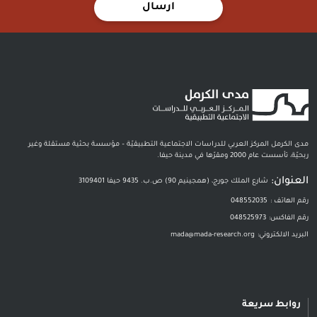
ارسال
مدى الكرمل المركز العربي للدراسات الاجتماعية التطبيقيّة – مؤسسة بحثية مستقلة وغير
ربحيّة، تأسست عام 2000 ومقرّها في مدينة حيفا.
العنوان:
شارع الملك جورج، (همجينيم 90) ص.ب. 9435 حيفا 3109401
رقم الهاتف :
048552035
رقم الفاكس:
048525973
البريد الالكتروني:
mada@mada-research.org
روابط سريعة