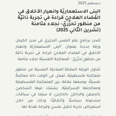
ديسمبر 2025
البِنى الاستعماريّة وانهيار الأخلاق في
الفضاء العلاجيّ قراءة في تجربة ذاتيّة
من منظورٍ تحرُّريّ- نجلاء عثامنة
(تشرين الثاني 2025)‎
أصدر برنامج علم النفس التحرّريّ في مدى الكرمل
ورقة جديدة بعنوان "البِنى الاستعماريّة وانهيار
الأخلاق في الفضاء العلاجيّ قراءة في تجربة ذاتيّة
من منظورٍ تحرُّريّ"، للمعالِجة النفسيّة نجلاء عثامنة.
تتناول الورقة العلاقة العلاجيّة النفسيّة من منظور
متعالِجة فلسطينيّة، تعمل في الوقت ذاته معالِجةً
نفسيّةً، بوصفها علاقة، بين المتعالِجة الفلسطينيّة
ومعالِجتها الإسرائيليّة، يشتبك فيها الشخصيّ
بالجمعيّ والداخليّ بالخارجيّ، لا سيّما في سياقات
مشحونة سياسيًّا وأخلاقيًّا؛ وذلك من خلال
استعراض تجربة تحليل نفسيّ وقراءة نقديّة لها.