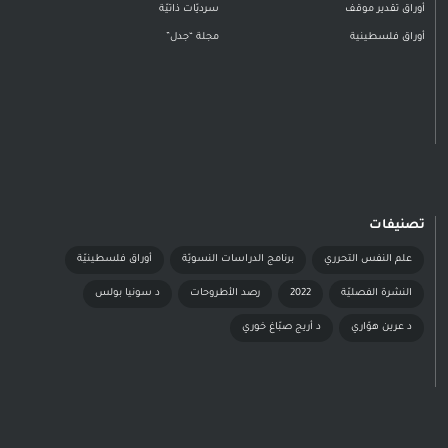
أوراق تقدير موقف
سرديّات ذاتيّة
أوراق فلسطينية
مجلة “جدل”
تصنيفات
علم النفس التحرري
برنامج الدراسات النسويّة
أوراق فلسطينيّة
النشرة الفصليّة
2022
رصد الأطروحات
د سونيا بولس
د عرين هوّاري
د أريج صبّاغ خوري