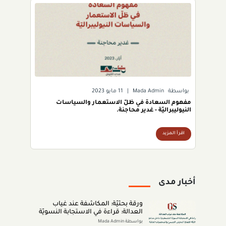
بواسطة
Mada Admin
|
11 مايو 2023
مفهوم السعادة في ظلّ الاستعمار والسياسات
النيوليبراليّة - غدير محاجنة.
اقرأ المزيد
أخبار مدى
ورقة بحثيّة: المكاشفة عند غياب
العدالة: قراءة في الاستجابة النسويّة
الفلسطينيّة داخل مناطق الـ48 لقضايا
بواسطة Mada Admin