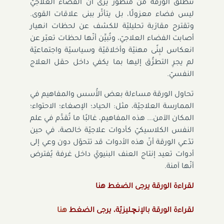
تنطلق الورقة من منظور يرى أنّ الفضاء العلاجيّ
ليس فضاء معزولًا، بل يتأثّر ببنى علاقات القوى.
وتقترح مقارَبة تحليليّة للكشف عن لحظات انهيار
أصابت الفضاء العلاجيّ، وتُبيِّن أنّها لحظات تعبّر عن
انعكاس لبِنًى مهنيّة وأخلاقيّة وسياسيّة واجتماعيّة
لم يجرِ التطرُّق إليها بما يكفي داخل حقل العلاج
النفسيّ.
تحاول الورقة مساءلة بعض الأُسس والمفاهيم في
الممارسة العلاجيّة، مثل: الحياد؛ الإصغاء؛ الاحتواء؛
المكان الآمن... هذه المفاهيم، غالبًا ما تُقدَّم في علم
النفس الكلاسيكيّ كأدوات علاجيّة خالصة، في حين
تدّعي الورقة أنّ هذه الأدوات قد تتحوّل دون وعي إلى
أدوات تعيد إنتاج العنف البنيويّ داخل غرفة يُفترض
أنّها آمنة.
لقراءة الورقة يرجى الضغط
هنا
لقراءة الورقة بالإنـچـليزيّة، يرجى الضغط
هنا