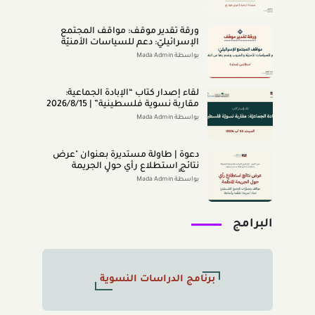
التحرّش الجنسيّ والشخصيّات العامّة
(اب 2026)
ورقة تقدير موقف: مواقف المجتمع
الإسرائيليّ: دعم للسياسات الأمنيّة
والحروب وعدم رضا عن النتائج (تمّوز
بواسطة Mada Admin
2026)
لقاء إصدار كتاب “اﻹﺑﺎدةّ اﻟﺠﻤﺎﻋﻴﺔ:
ﻣﻘﺎرﺑﺔ ﻧﺴﻮﻳﺔ ﻓﻠﺴﻄﻴﻨﻴﺔ” | 2026/8/15
|
بواسطة Mada Admin
دعوة | طاولة مستديرة بعنوان "عرض
نتائج استطلاع رأي حول الجريمة
المنظَّمة- مواقف وتصوُّرات المجتمع
بواسطة Mada Admin
الفلسطينيّ تجاه الجريمة المنظَّمة
وأبعادها" 2026/8/11
البرامج
برنامج الدراسات النسوية