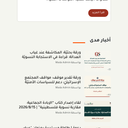
اقرأ المزيد
أخبار مدى
ورقة بحثيّة: المكاشفة عند غياب
العدالة: قراءة في الاستجابة النسويّة
الفلسطينيّة داخل مناطق الـ48 لقضايا
بواسطة Mada Admin
التحرّش الجنسيّ والشخصيّات العامّة
(اب 2026)
ورقة تقدير موقف: مواقف المجتمع
الإسرائيليّ: دعم للسياسات الأمنيّة
والحروب وعدم رضا عن النتائج (تمّوز
بواسطة Mada Admin
2026)
لقاء إصدار كتاب “اﻹﺑﺎدةّ اﻟﺠﻤﺎﻋﻴﺔ:
ﻣﻘﺎرﺑﺔ ﻧﺴﻮﻳﺔ ﻓﻠﺴﻄﻴﻨﻴﺔ” | 2026/8/15
|
بواسطة Mada Admin