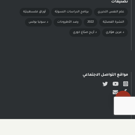
تصنيفات
علم النفس التحرري
برنامج الدراسات النسويّة
أوراق فلسطينيّة
النشرة الفصليّة
2022
رصد الأطروحات
د سونيا بولس
د عرين هوّاري
د أريج صبّاغ خوري
مواقع التواصل الاجتماعي