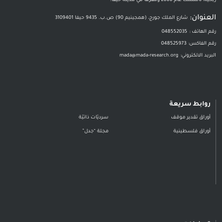
ربحيّة، تأسست عام 2000 ومقرّها في مدينة حيفا.
العنوان:
شارع الملك جورج، (همجينيم 90) ص.ب. 9435 حيفا 3109401
رقم الهاتف :
048552035
رقم الفاكس:
048525973
البريد الالكتروني:
mada@mada-research.org
روابط سريعة
أوراق تقدير موقف
سرديّات ذاتيّة
أوراق فلسطينية
مجلة “جدل”