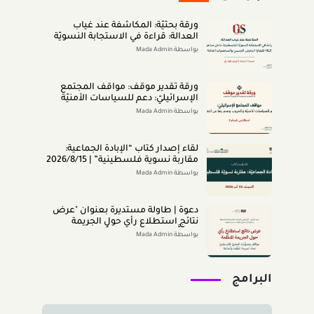
ورقة بحثيّة: المكاشفة عند غياب
العدالة: قراءة في الاستجابة النسويّة
الفلسطينيّة داخل مناطق الـ48 لقضايا
بواسطة Mada Admin
التحرّش الجنسيّ والشخصيّات العامّة
(اب 2026)
ورقة تقدير موقف: مواقف المجتمع
الإسرائيليّ: دعم للسياسات الأمنيّة
والحروب وعدم رضا عن النتائج (تمّوز
بواسطة Mada Admin
2026)
لقاء إصدار كتاب “اﻹﺑﺎدةّ اﻟﺠﻤﺎﻋﻴﺔ:
ﻣﻘﺎرﺑﺔ ﻧﺴﻮﻳﺔ ﻓﻠﺴﻄﻴﻨﻴﺔ” | 2026/8/15
|
بواسطة Mada Admin
دعوة | طاولة مستديرة بعنوان "عرض
نتائج استطلاع رأي حول الجريمة
المنظَّمة- مواقف وتصوُّرات المجتمع
بواسطة Mada Admin
الفلسطينيّ تجاه الجريمة المنظَّمة
وأبعادها" 2026/8/11
البرامج