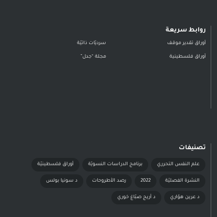
روابط سريعة
أوراق تقدير موقف
سرديّات ذاتيّة
أوراق فلسطينية
مجلة “جدل”
تصنيفات
علم النفس التحرري
برنامج الدراسات النسويّة
أوراق فلسطينيّة
النشرة الفصليّة
2022
رصد الأطروحات
د سونيا بولس
د عرين هوّاري
د أريج صبّاغ خوري