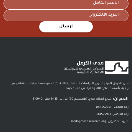
ارسال
مدى الكرمل المركز العربي للدراسات الاجتماعية التطبيقيّة – مؤسسة بحثية مستقلة وغير
ربحيّة، تأسست عام 2000 ومقرّها في مدينة حيفا.
العنوان:
شارع الملك جورج، (همجينيم 90) ص.ب. 9435 حيفا 3109401
رقم الهاتف :
048552035
رقم الفاكس:
048525973
البريد الالكتروني:
mada@mada-research.org