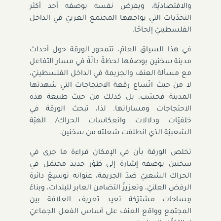
والاقتصاديّة، ويفرض نفسه بوصفه أحد أكثر
التحدّيات التي يواجهها المجتمع العربيّ في الداخل
الفلسطينيّ إلحاحًا.
في هذا السياق العامّ، تتمحور الورقة حول أحداث
مدينة سخنين بوصفها لحظةً دالّةً في مسار التفاعل
مع مسألة العنف والجريمة في الداخل الفلسطينيّ،
لا من حيث اتّساع رقعة الاحتجاجات التي شهدتها
المدينة فحسْب، بل كذلك من حيث طبيعة هذه
الاحتجاجات ومساراتها. لذا، تبحث الورقة في
خلفيّات ودلالات وانعكاسات الحراك/ الهبّة
الشعبيّة الذي انطلقت شعلته من سخنين.
تخلص الورقة بأن في الإمكان قراءة ما جرى في
سخنين بوصفه إشارة إلى طَوْر جديد محتمَل في
الحراك الشعبيّ ضدّ الجريمة، عنوانه توسيعُ دائرة
الرفض العلنيّ، وتعزيزُ التضامن العابر للبلدات، وبناءُ
مِساحات مشترَكة تعيد تعريف العلاقة بين
المجتمع وواقع العنف على أساس الفعل الجماعيّ