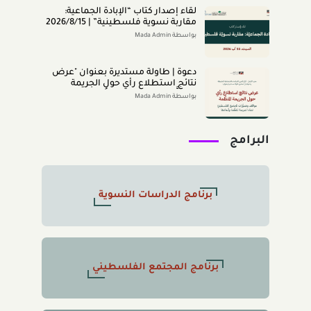
لقاء إصدار كتاب “اﻹﺑﺎدةّ اﻟﺠﻤﺎﻋﻴﺔ:
ﻣﻘﺎرﺑﺔ ﻧﺴﻮﻳﺔ ﻓﻠﺴﻄﻴﻨﻴﺔ” | 2026/8/15
|
بواسطة Mada Admin
دعوة | طاولة مستديرة بعنوان "عرض
نتائج استطلاع رأي حول الجريمة
المنظَّمة- مواقف وتصوُّرات المجتمع
بواسطة Mada Admin
الفلسطينيّ تجاه الجريمة المنظَّمة
وأبعادها" 2026/8/11
البرامج
برنامج الدراسات النسوية
برنامج المجتمع الفلسطيني