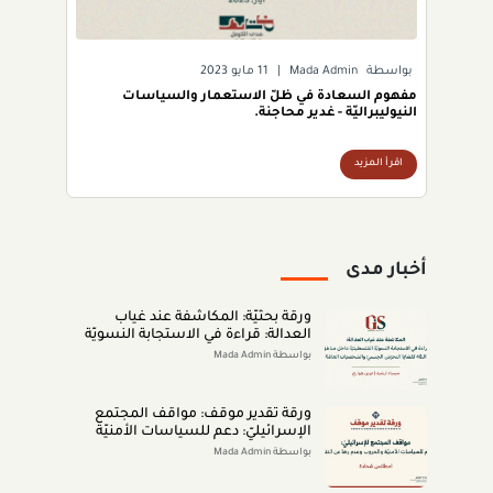
بواسطة
Mada Admin
|
11 مايو 2023
مفهوم السعادة في ظلّ الاستعمار والسياسات
النيوليبراليّة - غدير محاجنة.
اقرأ المزيد
أخبار مدى
ورقة بحثيّة: المكاشفة عند غياب
العدالة: قراءة في الاستجابة النسويّة
الفلسطينيّة داخل مناطق الـ48 لقضايا
بواسطة Mada Admin
التحرّش الجنسيّ والشخصيّات العامّة
(اب 2026)
ورقة تقدير موقف: مواقف المجتمع
الإسرائيليّ: دعم للسياسات الأمنيّة
والحروب وعدم رضا عن النتائج (تمّوز
بواسطة Mada Admin
2026)