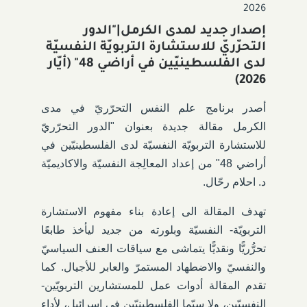
2026
إصدار جديد لمدى الكرمل|"الدور
التحرّريّ للاستشارة التربويّة النفسيّة
لدى الفلسطينيّين في أراضي 48" (أيّار
2026)
أصدر برنامج علم النفس التحرّريّ في مدى
الكرمل
مقالة
جديدة بعنوان "الدور التحرّريّ
للاستشارة التربويّة النفسيّة لدى الفلسطينيّين في
أراضي 48" من إعداد المعالِجة النفسيّة والاكاديميّة
د. احلام رحّال
.
تهدف المقالة الى إعادة بناء مفهوم الاستشارة
التربويّة- النفسيّة وبلورته من جديد ليأخذ طابعًا
تحرُّريًّا ونقديًّا يتماشى مع سياقات العنف السياسيّ
والنفسيّ والاضطهاد المستمرّ والعابر للأجيال. كما
تقدم المقالة
أدوات عمل للمستشارين التربويّين-
النفسيّين، ولا سيّما الفلسطينيّين في إسرائيل، لأداء