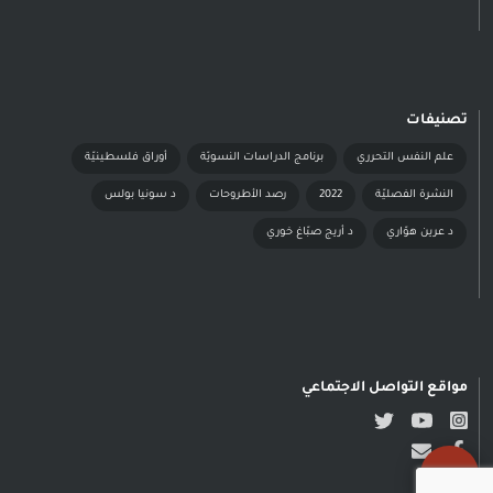
تصنيفات
علم النفس التحرري
برنامج الدراسات النسويّة
أوراق فلسطينيّة
النشرة الفصليّة
2022
رصد الأطروحات
د سونيا بولس
د عرين هوّاري
د أريج صبّاغ خوري
مواقع التواصل الاجتماعي