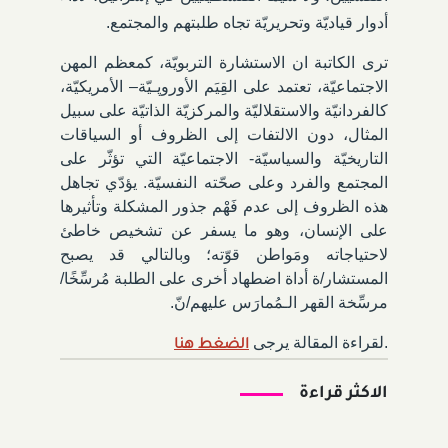
أدوار قياديّة وتحريريّة تجاه طلبتهم والمجتمع.
ترى الكاتبة ان الاستشارة التربويّة، كمعظم المهن
الاجتماعيّة، تعتمد على القِيَم الأوروﭘـيّة– الأمريكيّة،
كالفردانيّة والاستقلاليّة والمركزيّة الذاتيّة على سبيل
المثال، دون الالتفات إلى الظروف أو السياقات
التاريخيّة والسياسيّة- الاجتماعيّة التي تؤثّر على
المجتمع والفرد وعلى صحّته النفسيّة. يؤدّي تجاهل
هذه الظروف إلى عدم فَهْم جذور المشكلة وتأثيرها
على الإنسان، وهو ما يسفر عن تشخيص خاطئ
لاحتياجاته ومَواطن قوّته؛ وبالتالي قد يصبح
المستشار/ة أداة اضطهاد أخرى على الطلبة مُرسِّخًا/
مرسِّخة القهر الـمُمارَس عليهم/نّ.
.
لقراءة المقالة يرجى
الضغط
هنا
الاكثر قراءة