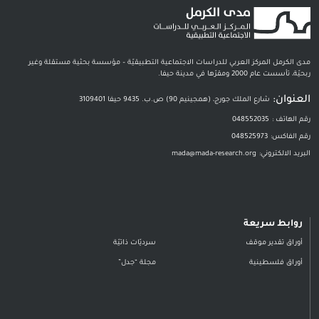
مدى الكرمل المركز العربي للدراسات الاجتماعية التطبيقيّة – مؤسسة بحثية مستقلة وغير
ربحيّة، تأسست عام 2000 ومقرّها في مدينة حيفا.
العنوان:
شارع الملك جورج، (همجينيم 90) ص.ب. 9435 حيفا 3109401
رقم الهاتف :
048552035
رقم الفاكس:
048525973
البريد الالكتروني:
mada@mada-research.org
روابط سريعة
أوراق تقدير موقف
سرديّات ذاتيّة
أوراق فلسطينية
مجلة “جدل”