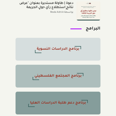
دعوة | طاولة مستديرة بعنوان "عرض
نتائج استطلاع رأي حول الجريمة
المنظَّمة- مواقف وتصوُّرات المجتمع
بواسطة Mada Admin
الفلسطينيّ تجاه الجريمة المنظَّمة
وأبعادها" 2026/8/11
البرامج
برنامج الدراسات النسوية
برنامج المجتمع الفلسطيني
برنامج دعم طلبة الدراسات العليا