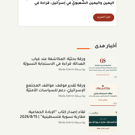
اليمين واليمين الشعبويّ في إسرائيل: قراءة في
الأسباب والمعاني والإسقاطات.
اقرأ المزيد
أخبار مدى
ورقة بحثيّة: المكاشفة عند غياب
العدالة: قراءة في الاستجابة النسويّة
الفلسطينيّة داخل مناطق الـ48 لقضايا
بواسطة Mada Admin
التحرّش الجنسيّ والشخصيّات العامّة
(اب 2026)
ورقة تقدير موقف: مواقف المجتمع
الإسرائيليّ: دعم للسياسات الأمنيّة
والحروب وعدم رضا عن النتائج (تمّوز
بواسطة Mada Admin
2026)
لقاء إصدار كتاب “اﻹﺑﺎدةّ اﻟﺠﻤﺎﻋﻴﺔ:
ﻣﻘﺎرﺑﺔ ﻧﺴﻮﻳﺔ ﻓﻠﺴﻄﻴﻨﻴﺔ” | 2026/8/15
|
بواسطة Mada Admin