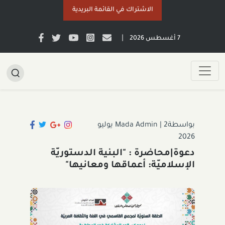
الاشتراك في القائمة البريدية
|
7 أغسطس 2026
بواسطةMada Admin
|
2 يوليو
2026
دعوة|محاضرة : "البنية الدستوريّة
الإسلاميّة: أعماقها ومعانيها"