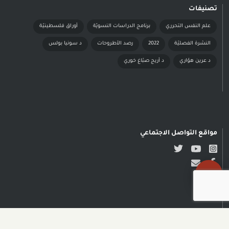
تصنيفات
علم النفس التحرري
برنامج الدراسات النسويّة
أوراق فلسطينيّة
النشرة الفصليّة
2022
رصد الأطروحات
د سونيا بولس
د عرين هوّاري
د أريج صبّاغ خوري
مواقع التواصل الاجتماعي