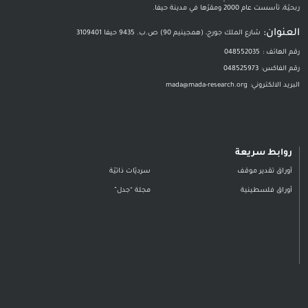
ربحيّة، تأسست عام 2000 ومقرّها في مدينة حيفا.
العنوان:
شارع الملك جورج، (همجينيم 90) ص.ب. 9435 حيفا 3109401
رقم الهاتف :
048552035
رقم الفاكس:
048525973
البريد الالكتروني:
mada@mada-research.org
روابط سريعة
أوراق تقدير موقف
سرديّات ذاتيّة
أوراق فلسطينية
مجلة “جدل”