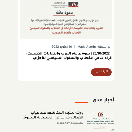
بواسطة
Mada Admin
|
19 أكتوبر 2022
| 25/10/2022 | دعوة عامة: العرب وانتخابات الكنيست:
قراءات في الخطاب والسلوك السياسيّ للأحزاب
وأنماط التصويت.
اقرأ المزيد
أخبار مدى
ورقة بحثيّة: المكاشفة عند غياب
العدالة: قراءة في الاستجابة النسويّة
الفلسطينيّة داخل مناطق الـ48 لقضايا
بواسطة Mada Admin
التحرّش الجنسيّ والشخصيّات العامّة