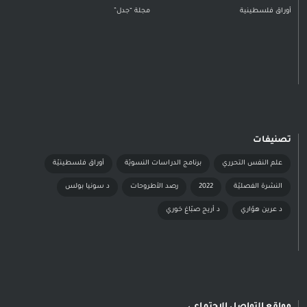
أوراق فلسطينية
مجلة “جدل”
تصنيفات
علم النفس التحرري
برنامج الدراسات النسويّة
أوراق فلسطينيّة
النشرة الفصليّة
2022
رصد الأطروحات
د سونيا بولس
د عرين هوّاري
د أريج صبّاغ خوري