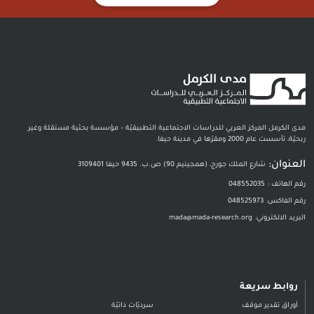
مدى الكرمل المركز العربي للدراسات الاجتماعية التطبيقيّة – مؤسسة بحثية مستقلة وغير
ربحيّة، تأسست عام 2000 ومقرّها في مدينة حيفا.
العنوان:
شارع الملك جورج، (همجينيم 90) ص.ب. 9435 حيفا 3109401
رقم الهاتف :
048552035
رقم الفاكس:
048525973
البريد الالكتروني:
mada@mada-research.org
روابط سريعة
أوراق تقدير موقف
سرديّات ذاتيّة