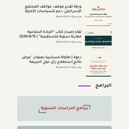
(اب 2026)
ورقة تقدير موقف: مواقف المجتمع
الإسرائيليّ: دعم للسياسات الأمنيّة
والحروب وعدم رضا عن النتائج (تمّوز
بواسطة Mada Admin
2026)
لقاء إصدار كتاب “اﻹﺑﺎدةّ اﻟﺠﻤﺎﻋﻴﺔ:
ﻣﻘﺎرﺑﺔ ﻧﺴﻮﻳﺔ ﻓﻠﺴﻄﻴﻨﻴﺔ” | 2026/8/15
|
بواسطة Mada Admin
دعوة | طاولة مستديرة بعنوان "عرض
نتائج استطلاع رأي حول الجريمة
المنظَّمة- مواقف وتصوُّرات المجتمع
بواسطة Mada Admin
الفلسطينيّ تجاه الجريمة المنظَّمة
وأبعادها" 2026/8/11
البرامج
برنامج الدراسات النسوية