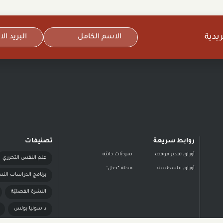
يدية
روابط سريعة
تصنيفات
أوراق تقدير موقف
سرديّات ذاتيّة
علم النفس التحرري
أوراق فلسطينية
مجلة “جدل”
برنامج الدراسات النس
النشرة الفصليّة
د سونيا بولس