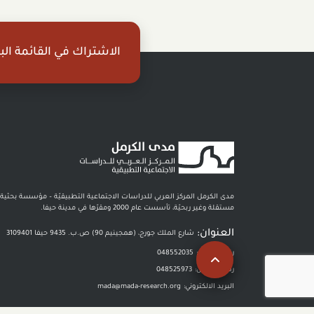
الاشتراك في القائمة البر
مدى الكرمل المركز العربي للدراسات الاجتماعية التطبيقيّة – مؤسسة بحثية
مستقلة وغير ربحيّة، تأسست عام 2000 ومقرّها في مدينة حيفا.
العنوان:
شارع الملك جورج، (همجينيم 90) ص.ب. 9435 حيفا 3109401
رقم الهاتف :
048552035
رقم الفاكس:
048525973
البريد الالكتروني:
mada@mada-research.org