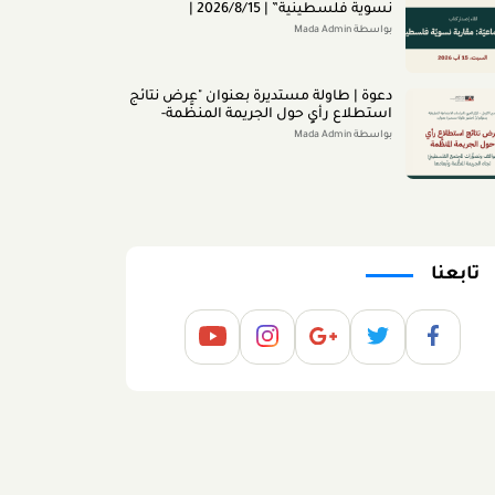
ﻧﺴﻮﻳﺔ ﻓﻠﺴﻄﻴﻨﻴﺔ” | 2026/8/15 |
بواسطة Mada Admin
دعوة | طاولة مستديرة بعنوان "عرض نتائج
استطلاع رأي حول الجريمة المنظَّمة-
مواقف وتصوُّرات المجتمع الفلسطينيّ
بواسطة Mada Admin
تجاه الجريمة المنظَّمة وأبعادها" 2026/8/11
تابعنا