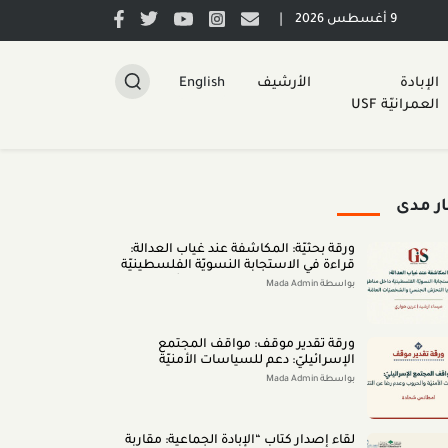
|
9 أغسطس 2026
الإبادة
الأرشيف
English
العمرانيّة USF
ار مدى
ورقة بحثيّة: المكاشفة عند غياب العدالة:
قراءة في الاستجابة النسويّة الفلسطينيّة
داخل مناطق الـ48 لقضايا التحرّش الجنسيّ
بواسطة Mada Admin
والشخصيّات العامّة (اب 2026)
ورقة تقدير موقف: مواقف المجتمع
الإسرائيليّ: دعم للسياسات الأمنيّة
والحروب وعدم رضا عن النتائج (تمّوز 2026)
بواسطة Mada Admin
لقاء إصدار كتاب “اﻹﺑﺎدةّ اﻟﺠﻤﺎﻋﻴﺔ: ﻣﻘﺎرﺑﺔ