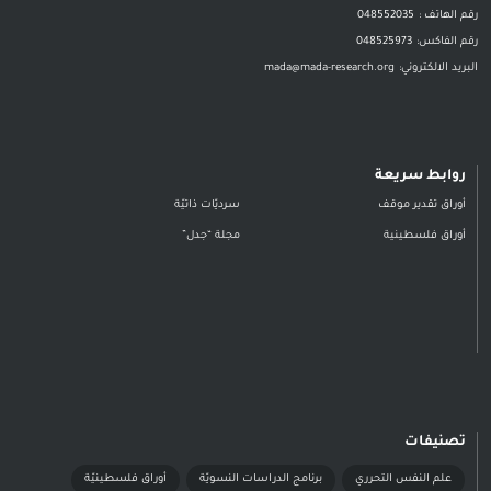
رقم الهاتف :
048552035
رقم الفاكس:
048525973
البريد الالكتروني:
mada@mada-research.org
روابط سريعة
أوراق تقدير موقف
سرديّات ذاتيّة
أوراق فلسطينية
مجلة “جدل”
تصنيفات
علم النفس التحرري
برنامج الدراسات النسويّة
أوراق فلسطينيّة