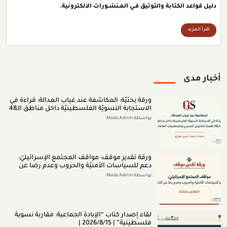
دليل قواعد الكتابة والتوثيق فـي المـنشـورات الالكترونية.
اقرأ المزيد
أخبار مدى
ورقة بحثيّة: المكاشفة عند غياب العدالة: قراءة في
الاستجابة النسويّة الفلسطينيّة داخل مناطق الـ48
لقضايا التحرّش الجنسيّ والشخصيّات العامّة (اب
بواسطة Mada Admin
2026)
ورقة تقدير موقف: مواقف المجتمع الإسرائيليّ:
دعم للسياسات الأمنيّة والحروب وعدم رضا عن
النتائج (تمّوز 2026)
بواسطة Mada Admin
لقاء إصدار كتاب “اﻹﺑﺎدةّ اﻟﺠﻤﺎﻋﻴﺔ: ﻣﻘﺎرﺑﺔ ﻧﺴﻮﻳﺔ
ﻓﻠﺴﻄﻴﻨﻴﺔ” | 2026/8/15 |