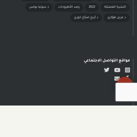
النشرة الفصليّة
2022
رصد الأطروحات
د سونيا بولس
د عرين هوّاري
د أريج صبّاغ خوري
مواقع التواصل الاجتماعي
حقوق النشر محفوظة © مدى