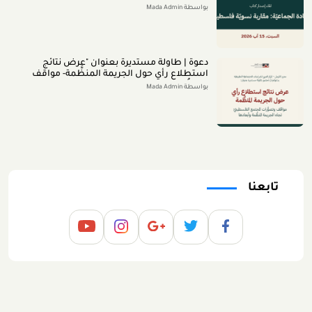
بواسطة Mada Admin
دعوة | طاولة مستديرة بعنوان "عرض نتائج
استطلاع رأي حول الجريمة المنظَّمة- مواقف
وتصوُّرات المجتمع الفلسطينيّ تجاه الجريمة
بواسطة Mada Admin
المنظَّمة وأبعادها" 2026/8/11
تابعنا