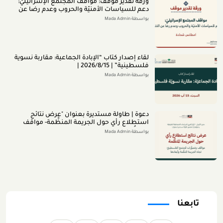
ورقة تقدير موقف: مواقف المجتمع الإسرائيليّ:
دعم للسياسات الأمنيّة والحروب وعدم رضا عن
النتائج (تمّوز 2026)
بواسطة Mada Admin
لقاء إصدار كتاب “اﻹﺑﺎدةّ اﻟﺠﻤﺎﻋﻴﺔ: ﻣﻘﺎرﺑﺔ ﻧﺴﻮﻳﺔ
ﻓﻠﺴﻄﻴﻨﻴﺔ” | 2026/8/15 |
بواسطة Mada Admin
دعوة | طاولة مستديرة بعنوان "عرض نتائج
استطلاع رأي حول الجريمة المنظَّمة- مواقف
وتصوُّرات المجتمع الفلسطينيّ تجاه الجريمة
بواسطة Mada Admin
المنظَّمة وأبعادها" 2026/8/11
تابعنا