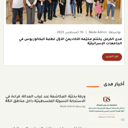
بواسطة
Mada Admin
|
10 أغسطس 2023
مدى الكرمل يختتم مخيَّمه الأكاديميّ الأوّل لطلبة البكالوريوس في
الجامعات الإسرائيليّة
اقرأ المزيد
أخبار مدى
ورقة بحثيّة: المكاشفة عند غياب العدالة: قراءة في
الاستجابة النسويّة الفلسطينيّة داخل مناطق الـ48
لقضايا التحرّش الجنسيّ والشخصيّات العامّة (اب
بواسطة Mada Admin
2026)