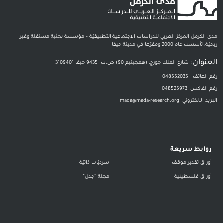
مدى الكرمل المركز العربي للدراسات الاجتماعية التطبيقيّة – مؤسسة بحثية مستقلة وغير
ربحيّة، تأسست عام 2000 ومقرّها في مدينة حيفا.
العنوان:
شارع الملك جورج، (همجينيم 90) ص.ب. 9435 حيفا 3109401
رقم الهاتف :
048552035
رقم الفاكس:
048525973
البريد الالكتروني:
mada@mada-research.org
روابط سريعة
أوراق تقدير موقف
سرديّات ذاتيّة
أوراق فلسطينية
مجلة “جدل”