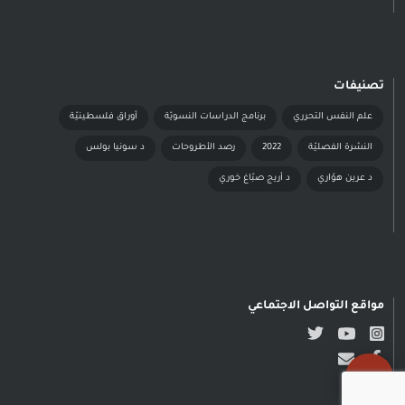
تصنيفات
علم النفس التحرري
برنامج الدراسات النسويّة
أوراق فلسطينيّة
النشرة الفصليّة
2022
رصد الأطروحات
د سونيا بولس
د عرين هوّاري
د أريج صبّاغ خوري
مواقع التواصل الاجتماعي