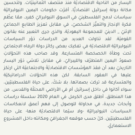
اليسار من الناحية الاقتصاديّة منذ منتصف الثمانينيّات. ولتحسين
مكانة دولة إسرائيل اقتصاديًّا، أقرّت حكومات اليمين النيولبراليّة
سياسات لدمج الفلسطينيّ في السوق النيولبراليّ كفرد، ممّا عظّم
فكرة الإنجاز والتميُّز الشخصيّ، في مقابل تعزيز الطابع الجماعيّ
الإثنيّ _ الدينيّ للمجموعة اليهوديّة، والذي جرى التعبير عنه بقانون
القوميّة. لقد تناولت العديد من الدراسات دَوْر السياسات
النيولبراليّة الاقتصاديّة في تفكيك بعض ركائز دولة الرفاه الاجتماعيّ
تحت وطأة الخصخصة المتسارعة. وقد صاحب هذه التحوّلاتِ
صعودُ اليمين المتطرّف والليبراليّ، في مقابل تلاشي دَوْر اليسار
التاريخيّ بعد أن فقدَ المؤسّساتِ الاقتصاديّةَ والاجتماعيّة التي ارتكز
عليها في العقود السابقة. لكن هذه التحوّلات الدراماتيكيّة
والمتسارعة قد تركت بصماتها، بلا شكّ، على حياة الفلسطينيّين،
سواء أكانوا في داخل إسرائيل أم في الأراضي المحتلّة والقدس. من
هذا المنطلق، أطلق مدى الكرمل في العام 2020 سلسلة دراسات
وأبحاث جديدة، في محاولة للوصول إلى فهم أعمق لانعكاسات
السياسات النيولبراليّة -ولا سيّما الاقتصاديّة منها- على حياة
الفلسطينيّين، كلّ حسب موقعه الجغرافيّ ومكانته داخل المشروع
الاستعماريّ.