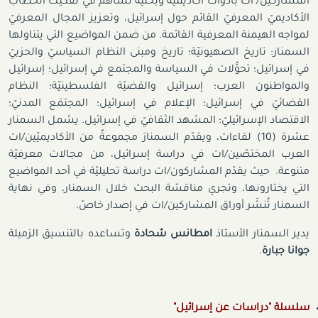
المشاركين/ ات بأدوات أكاديمية وبحثيّة تساهم في تفكيك الخطاب
الأكاديميّ المعرفيّ القائم حول إسرائيل، وتعزيز المجال المعرفيّ
لمواجه الهيمنة المعرفية القائمة. من ضمن المواضيع التي يتناولها
السمنار: تاريخ الصهيونيّة؛ تاريخ ومبنى النظام السياسيّ والحزبيّ
في إسرائيل؛ تحوُّلات في السياسة والمجتمع في إسرائيل؛ إسرائيل
والمواطنون العرب؛ إسرائيل والقضيّة الفلسطينيّة؛ النظام
القضائيّ في إسرائيل؛ الإعلام في إسرائيل؛ المجتمَع المدنيّ؛
الاقتصاد الإسرائيليّ؛ المشهد الثقافيّ في إسرائيل. يشمل السمنار
عشرة (10) لقاءات، ويقدّم السمنارَ مجموعةٌ من الأكاديميّين/ات
العرب المختصّين/ات في دراسة إسرائيل، من مجالات معرفيّة
متنوعة. حيث يقدّم المشاركون/ات دراسة تحليليّة في أحد المواضيع
التي يختارونها، وتجري مناقشة البحث خلال السمنار، وفي نهاية
السمنار تُنشَر أوراق المشاركين/ات في إصدار خاصّ.
يدير السمنار الأستاذ
امطانس شحادة
وتساعده بالتنسيق الزميلة
جوانا جبارة
.
سلسلة "دراسات عن إسرائيل"