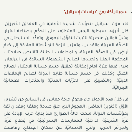
سمينار أكاديميّ "دراسات إسرائيل"
لقد مرّت إسرائيل بتحوُّلات شديدة الأهمّيّة في العَقدَيْن الأخيرَيْن،
كان أبرزها سيطرة اليمين المتطرّف على الحكْم وصناعة القرار،
وسَنّ قوانين عنصريّة لتثبيت التفوُّق اليهوديّ، وتمدُّد الاستيطان في
الضفّة الغربيّة والقدس، وتعزيز النزعة التوسُّعيّة الهادفة إلى ضمّ
أراضٍ في الضفّة الغربيّة، والمحاولات الحثيثة لتقليص صلاحيَات
المحكمة العليا وتحييدها لصالح الشعبويّة السائدة في البرلمان،
ويرى فيها عثرة أمام إمكانيّة تحقيق حسم مسألة الاحتلال لصالح
الضمّ، وكذلك في حسم مسألة طابع الدولة لصالح الإملاءات
الدينيّة، والتضييق على الحرّيّات المدنيّة والمنجزات العلمانيّة
الليبراليّة.
في ظلّ هذه الأجواء جاء هجومُ حركة حماس في السابع من تشرين
الأوّل (أكتوبر) الماضي، الهجومُ الذي خلق صدمة وهلعًا وفقدان ثقة
بمؤسّسات الدولة. منحت حالةُ الطوارئ منذ بداية حرب الإبادة على
غزّة الشرعيّةَ الداخليّة للممارسات الإسرائيليّة في قِطاع غزّة،
ولجرائم الحرب، ولنزع الإنسانيّة عن سكّان القِطاع، وفاقمت