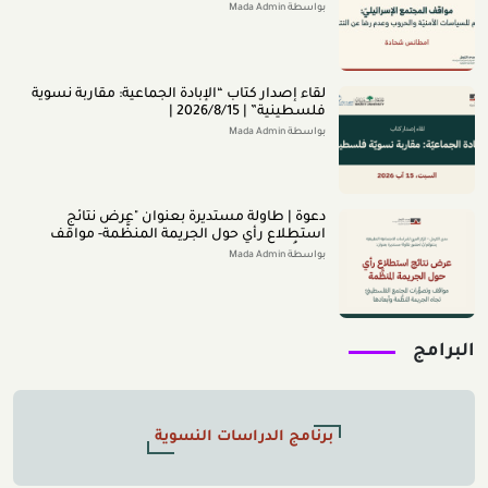
النتائج (تمّوز 2026)
بواسطة Mada Admin
لقاء إصدار كتاب “اﻹﺑﺎدةّ اﻟﺠﻤﺎﻋﻴﺔ: ﻣﻘﺎرﺑﺔ ﻧﺴﻮﻳﺔ
ﻓﻠﺴﻄﻴﻨﻴﺔ” | 2026/8/15 |
بواسطة Mada Admin
دعوة | طاولة مستديرة بعنوان "عرض نتائج
استطلاع رأي حول الجريمة المنظَّمة- مواقف
وتصوُّرات المجتمع الفلسطينيّ تجاه الجريمة
بواسطة Mada Admin
المنظَّمة وأبعادها" 2026/8/11
البرامج
برنامج الدراسات النسوية