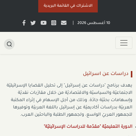
الاشتراك في القائمة البريدية
|
10 أغسطس 2026
دراسات عن اسرائيل
يهدف برنامج
"دراسات
عن
إ
سرائيل"
إلى
تحليل
القضايا
الإسرائيليّة
الاجتماعيّة
والسياسيّة
والاقتصاديّة
من
خلال
مقارَبات
نقديّة
وإسهامات
بحثيّة
جادّة
.
وذلك
من
أجل
الإسهام
في إثراء
المكتبة
العربيّة
بدراسات
أكاديميّة
عن
إسرائيل
باللغة
العربيّة
وتوفيرها
للجمهور
العربيّ
الواسع،
ولجمهور
الطلبة
والباحثين
العرب.
الدورة التعليميّة "مقدّمة للدراسات الإسرائيليّة"