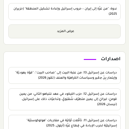
ندوة: "من غزّة إلى إيران – حروب إسرائيل وإعادة تشكيل المنطقة" (حزيران
2025)
عرض المزيد
اصدارات
دراسات عن إسرائيل 13: من عتبة البيت إلى "صاحب البيت": "قوّة يهوديّة"
وإيتمار بِنْ ﭼـﭬـير وسياسات الكراهيَة والعنف (تمّوز 2026)
دراسات عن إسرائيل 12: حزب الليكود في عهد نتنياهو الثاني: من يمين
قوميّ- لبراليّ إلى يمين متطرّف شَعْبَويّ، وتداعيّات ذلك على إسرائيل.
(نيسان 2026)
دراسات عن إسرائيل 11: تأمُّلات أوّليّة في مقاربات "هولوكوستيّة"
إسرائيليّة لحرب الإبادة في قِطاع غزّة (أيلول، 2025)