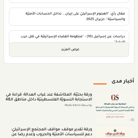
مقال رأي: "الهجوم الإسرائيليّ على إيران... تداخل الحسابات الأمنيّة
والسياسيّة"- حزيران 2025
دراسات عن إسرائيل (10) - "منظومة القضاء الإسرائيليّة في ظل حرب
الإبادة".
عرض المزيد
أخبار مدى
ورقة بحثيّة: المكاشفة عند غياب العدالة: قراءة في
الاستجابة النسويّة الفلسطينيّة داخل مناطق الـ48
لقضايا التحرّش الجنسيّ والشخصيّات العامّة (اب
بواسطة Mada Admin
2026)
ورقة تقدير موقف: مواقف المجتمع الإسرائيليّ:
دعم للسياسات الأمنيّة والحروب وعدم رضا عن