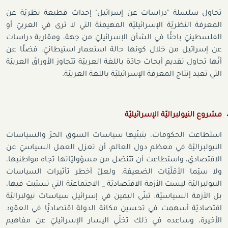
تحاول
سلسلة
"
دراسات
عن
إسرائيل
"
إحداث
قطيعة
نظريّة
عن
المعرفة
النظريّة
الإسرائيليّة
المهيمنة
التي
لا
ترى
في
العربيّ
أو
الفلسطينيّ
باحثًا
في
الشأن
الإسرائيليّ
من
جهة،
ومقاربة
دراسات
عن
إسرائيل
من
خلال
كونها
حالة
استعمار
استيطانيّ،
فضلًا عن
أنّها
تحاول
تقديم
أبحاث
جادّة
باللغة
العربيّة
تتجاوز
الأوراقَ
العربيّة
التي
تعيد
إنتاج
المعرفة
الإسرائيليّة
باللغة
العربيّة.
مشروع النيولبراليّة الإسرائيليّة
استطاعت الحكومات، بتبنّيها سياسات السوق الحرّ والسياسات
النيولبراليّة في معظم دول العالم، أن تعزل العمل السياسيّ عن
الاقتصاديّ، واستطاعت أن تتنصّل من مسؤوليّاتها تجاه مواطنيها،
ولا سيّما الأقلّيّات الضعيفة. ولعلّ أخطر تأثيرات السياسات
النيولبراليّة ليست الأزمة الاقتصاديّة _ الاجتماعيّة التي تسبّبت فيها،
بل الأزمة السياسيّة
.
تبنّى اليمين في إسرائيل سياسات نيولبراليّة
اقتصاديّة أسهمت في تحسين مكانة الدولة اقتصاديًّا في العقود
الأخيرة، وساعده في ذلك تخلّي اليسار الإسرائيليّ عن مفاهيم