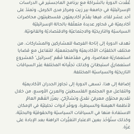
عُقَدت الدورة بالشراكة مع برنامج الماجستير في الدراسات
الإسرائيليّة في جامعة بير زيت ومركز مدى الكرمل، وتمتدّ على
أحد عشر لقاء، فيها يقدِّم أكاديميّون فلسطينيّون محاضرات
أكاديميّة في مَحاور عديدة متعلّقة بالحالة الإسرائيليّة
السياسيّة والتاريخيّة والاجتماعيّة والاقتصاديّة والقانونيّة.
تهدف الدورة إلى إتاحة الفرصة للمشاركين والمشاركات، من
مختلف الخلفيّات الأكاديميّة والمجتمعيّة، للتفاعل مع قضايا
استعماريّة معاصرة، وفي مقدّمتها فَهْم "إسرائيل" كمشروع
استعماريّ استيطانيّ وكذلك تجلّياته المختلفة عبْر السياقات
التاريخيّة والسياسيّة المختلفة.
إضافة إلى هذا، تسعى الدورة إلى تجاوز الجدران الأكاديميّة
والتفاعل مع المجتمع الفلسطينيّ والعربيّ الأوسع، من خلال
تقديم محتوًى معرفيّ نقديّ وتشارُكيّ، يعزّز الفَهْم العامّ
لأنظمة الهيمنة والسيطرة، ويوفّر أدوات تحليليّة في الإمكان
الاستفادة منها في السياقات السياسيّة والحقوقيّة والبحثيّة،
وكذلك ستُؤخَذ بعين الاعتبار التغيُّرات الراهنة بعد الإبادة على
غزّة.