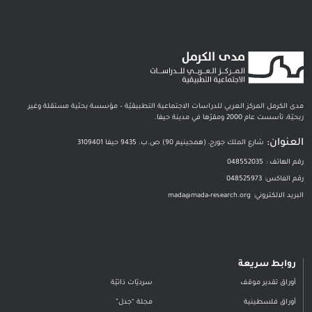
مدى الكرمل المركز العربي للدراسات الاجتماعية التطبيقيّة – مؤسسة بحثية مستقلة وغير
ربحيّة، تأسست عام 2000 ومقرّها في مدينة حيفا.
العنوان:
شارع الملك جورج، (همجينيم 90) ص.ب. 9435 حيفا 3109401
رقم الهاتف :
048552035
رقم الفاكس:
048525973
البريد الالكتروني:
mada@mada-research.org
روابط سريعة
أوراق تقدير موقف
سرديّات ذاتيّة
أوراق فلسطينية
مجلة “جدل”