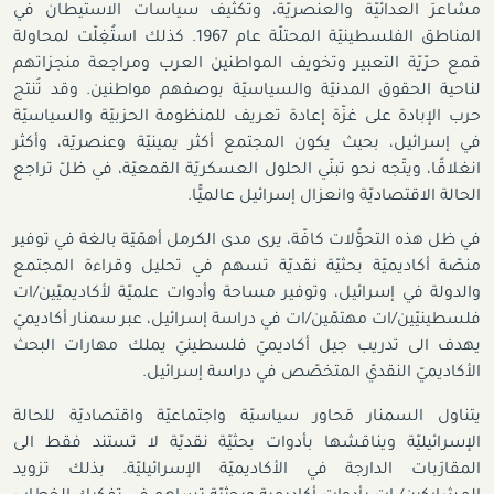
مشاعرَ العدائيّة والعنصريّة، وتكثيف سياسات الاستيطان في
المناطق الفلسطينيّة المحتلّة عام 1967. كذلك استُغِلّت لمحاولة
قمع حرّيّة التعبير وتخويف المواطنين العرب ومراجعة منجزاتهم
لناحية الحقوق المدنيّة والسياسيّة بوصفهم مواطنين. وقد تُنتج
حرب الإبادة على غزّة إعادة تعريف للمنظومة الحزبيّة والسياسيّة
في إسرائيل، بحيث يكون المجتمع أكثر يمينيّة وعنصريّة، وأكثر
انغلاقًا، ويتّجه نحو تبنّي الحلول العسكريّة القمعيّة، في ظلّ تراجع
الحالة الاقتصاديّة وانعزال إسرائيل عالميًّا.
في ظل هذه التحوُّلات كافّة، يرى مدى الكرمل أهمّيّة بالغة في توفير
منصّة أكاديميّة بحثيّة نقديّة تسهم في تحليل وقراءة المجتمع
والدولة في إسرائيل، وتوفير مساحة وأدوات علميّة لأكاديميّين/ات
فلسطينيّين/ات مهتمّين/ات في دراسة إسرائيل، عبر سمنار أكاديميّ
يهدف الى تدريب جيل أكاديميّ فلسطينيّ يملك مهارات البحث
الأكاديميّ النقديّ المتخصّص في دراسة إسرائيل.
يتناول السمنار مَحاور سياسيّة واجتماعيّة واقتصاديّة للحالة
الإسرائيليّة ويناقشها بأدوات بحثيّة نقديّة لا تستند فقط الى
المقارَبات الدارجة في الأكاديميّة الإسرائيليّة. بذلك تزويد