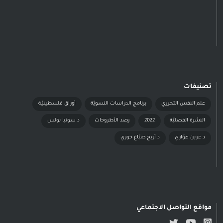
تصنيفات
علم النفس التحرري
برنامج الدراسات النسويّة
أوراق فلسطينيّة
النشرة الفصليّة
2022
رصد الأطروحات
د سونيا بولس
د عرين هوّاري
د أريج صبّاغ خوري
مواقع التواصل الاجتماعي