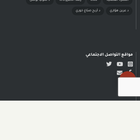
النشرة الفصليّة
2022
رصد الأطروحات
د سونيا بولس
د عرين هوّاري
د أريج صبّاغ خوري
مواقع التواصل الاجتماعي
حقوق النشر محفوظة © مدى
الكرمل| تصميم وتطوير NADSOFT