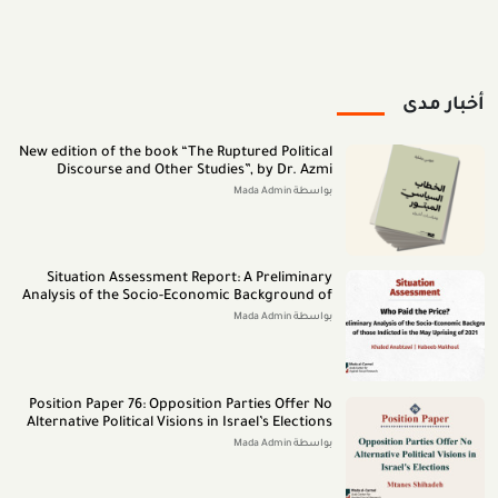
أخبار مدى
New edition of the book “The Ruptured Political
Discourse and Other Studies”, by Dr. Azmi
Bishara (June 2026)
بواسطة Mada Admin
Situation Assessment Report: A Preliminary
Analysis of the Socio-Economic Background of
those Indicted in the May Uprising of 2021 (July
بواسطة Mada Admin
2026)
Position Paper 76: Opposition Parties Offer No
Alternative Political Visions in Israel’s Elections
(July 2026)
بواسطة Mada Admin