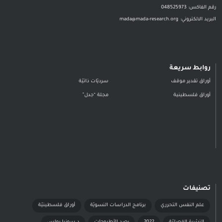
رقم الفاكس:
048525973
البريد الالكتروني:
mada@mada-research.org
روابط سريعة
أوراق تقدير موقف
سرديّات ذاتيّة
أوراق فلسطينية
مجلة “جدل”
تصنيفات
علم النفس التحرري
برنامج الدراسات النسويّة
أوراق فلسطينيّة