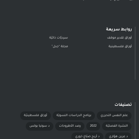
روابط سريعة
أوراق تقدير موقف
سرديّات ذاتيّة
أوراق فلسطينية
مجلة “جدل”
تصنيفات
علم النفس التحرري
برنامج الدراسات النسويّة
أوراق فلسطينيّة
النشرة الفصليّة
2022
رصد الأطروحات
د سونيا بولس
د عرين هوّاري
د أريج صبّاغ خوري