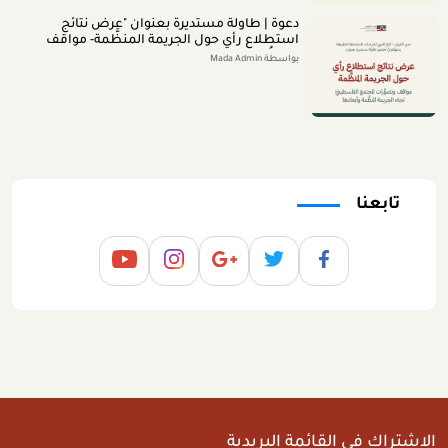
دعوة | طاولة مستديرة بعنوان "عرض نتائج
استطلاع رأي حول الجريمة المنظَّمة- مواقف
وتصوُّرات المجتمع الفلسطينيّ تجاه الجريمة
بواسطة Mada Admin
المنظَّمة وأبعادها" 2026/8/11
تابعنا
الاشتراك في القائمة البريدية