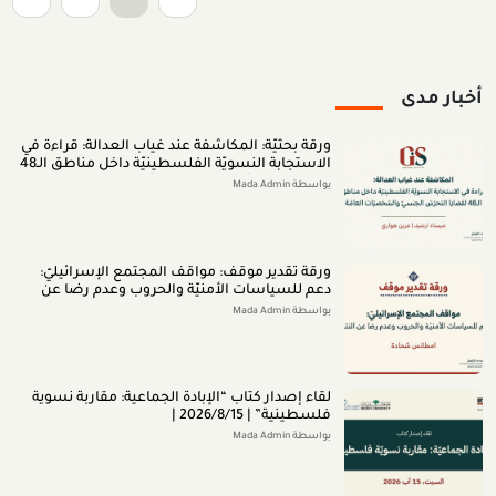
أخبار مدى
ورقة بحثيّة: المكاشفة عند غياب العدالة: قراءة في
الاستجابة النسويّة الفلسطينيّة داخل مناطق الـ48
لقضايا التحرّش الجنسيّ والشخصيّات العامّة (اب
بواسطة Mada Admin
2026)
ورقة تقدير موقف: مواقف المجتمع الإسرائيليّ:
دعم للسياسات الأمنيّة والحروب وعدم رضا عن
النتائج (تمّوز 2026)
بواسطة Mada Admin
لقاء إصدار كتاب “اﻹﺑﺎدةّ اﻟﺠﻤﺎﻋﻴﺔ: ﻣﻘﺎرﺑﺔ ﻧﺴﻮﻳﺔ
ﻓﻠﺴﻄﻴﻨﻴﺔ” | 2026/8/15 |
بواسطة Mada Admin