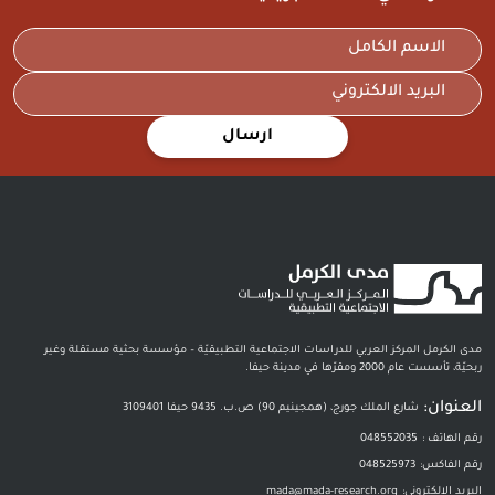
ارسال
مدى الكرمل المركز العربي للدراسات الاجتماعية التطبيقيّة – مؤسسة بحثية مستقلة وغير
ربحيّة، تأسست عام 2000 ومقرّها في مدينة حيفا.
العنوان:
شارع الملك جورج، (همجينيم 90) ص.ب. 9435 حيفا 3109401
رقم الهاتف :
048552035
رقم الفاكس:
048525973
البريد الالكتروني:
mada@mada-research.org