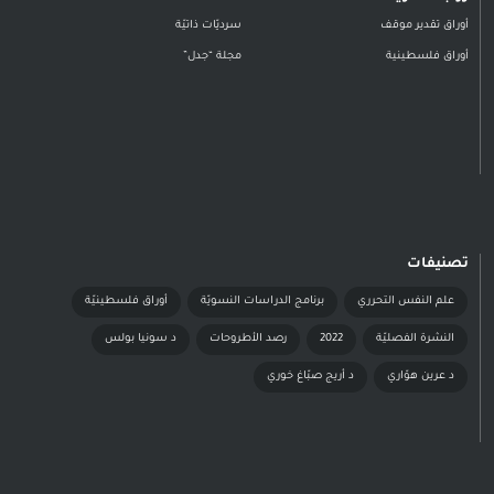
أوراق تقدير موقف
سرديّات ذاتيّة
أوراق فلسطينية
مجلة “جدل”
تصنيفات
علم النفس التحرري
برنامج الدراسات النسويّة
أوراق فلسطينيّة
النشرة الفصليّة
2022
رصد الأطروحات
د سونيا بولس
د عرين هوّاري
د أريج صبّاغ خوري