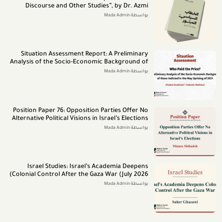
Discourse and Other Studies”, by Dr. Azmi
Bishara (June 2026)
بواسطة Mada Admin
Situation Assessment Report: A Preliminary
Analysis of the Socio-Economic Background of
those Indicted in the May Uprising of 2021 (July
بواسطة Mada Admin
2026)
Position Paper 76: Opposition Parties Offer No
Alternative Political Visions in Israel’s Elections
(July 2026)
بواسطة Mada Admin
Israel Studies: Israel’s Academia Deepens
Colonial Control After the Gaza War (July 2026)
بواسطة Mada Admin