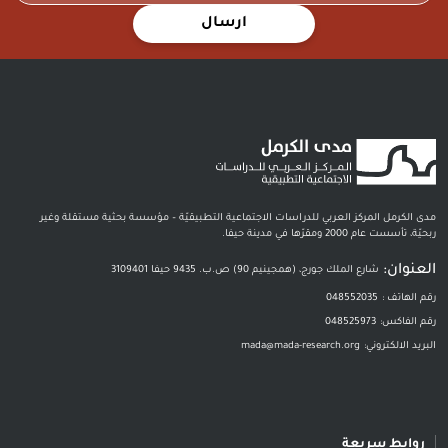
ارسال
مدى الكرمل المركز العربي للدراسات الاجتماعية التطبيقيّة – مؤسسة بحثية مستقلة وغير
ربحيّة، تأسست عام 2000 ومقرّها في مدينة حيفا.
العنوان:
شارع الملك جورج، (همجينيم 90) ص.ب. 9435 حيفا 3109401
رقم الهاتف :
048552035
رقم الفاكس:
048525973
البريد الالكتروني:
mada@mada-research.org
روابط سريعة