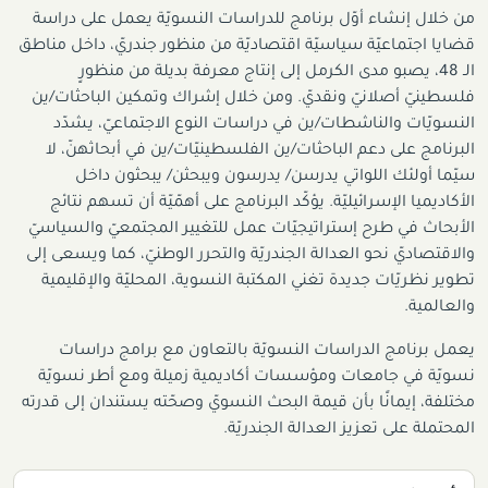
من خلال إنشاء أوّل برنامج للدراسات النسويّة يعمل على دراسة
قضايا اجتماعيّة سياسيّة اقتصاديّة من منظور جندريّ، داخل مناطق
الـ 48، يصبو مدى الكرمل إلى إنتاج معرفة بديلة من منظورٍ
فلسطينيّ أصلانيّ ونقديّ. ومن خلال إشراك وتمكين الباحثات/ين
النسويّات والناشطات/ين في دراسات النوع الاجتماعيّ، يشدّد
البرنامج على دعم الباحثات/ين الفلسطينيّات/ين في أبحاثهنّ، لا
سيّما أولئك اللواتي يدرسن/ يدرسون ويبحثن
/
يبحثون داخل
الأكاديميا الإسرائيليّة. يؤكّد البرنامج على أهمّيّة أن تسهم نتائج
الأبحاث في طرح إستراتيجيّات عمل للتغيير المجتمعيّ والسياسيّ
والاقتصاديّ نحو العدالة الجندريّة والتحرر الوطنيّ، كما ويسعى إلى
تطوير نظريّات جديدة تغني المكتبة النسوية، المحليّة والإقليمية
والعالمية.
يعمل برنامج الدراسات النسويّة بالتعاون مع برامج دراسات
نسويّة في جامعات ومؤسسات أكاديمية زميلة ومع أطر نسويّة
مختلفة، إيمانًا بأن قيمة البحث النسويّ وصحّته يستندان إلى قدرته
المحتملة على تعزيز العدالة الجندريّة.