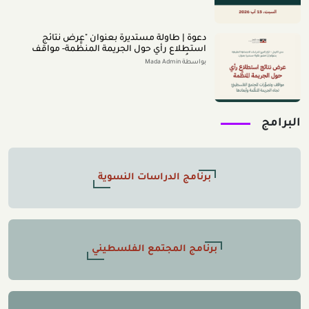
دعوة | طاولة مستديرة بعنوان "عرض نتائج
استطلاع رأي حول الجريمة المنظَّمة- مواقف
وتصوُّرات المجتمع الفلسطينيّ تجاه الجريمة
بواسطة Mada Admin
المنظَّمة وأبعادها" 2026/8/11
البرامج
برنامج الدراسات النسوية
برنامج المجتمع الفلسطيني