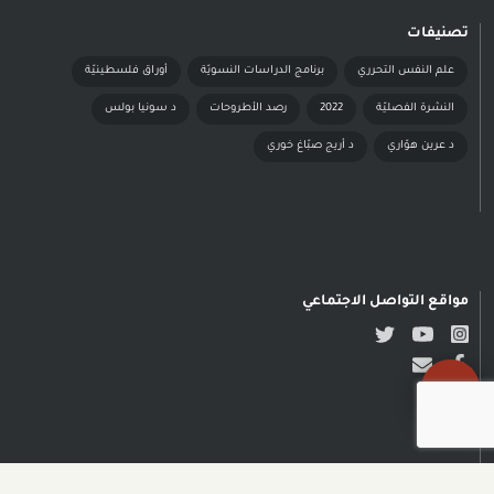
تصنيفات
علم النفس التحرري
برنامج الدراسات النسويّة
أوراق فلسطينيّة
النشرة الفصليّة
2022
رصد الأطروحات
د سونيا بولس
د عرين هوّاري
د أريج صبّاغ خوري
مواقع التواصل الاجتماعي