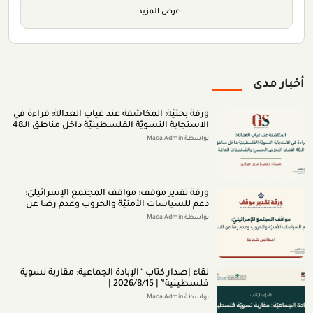
الكنسيّة في إسرائيل - د. سونيا بولس.
عرض المزيد
أخبار مدى
ورقة بحثيّة: المكاشفة عند غياب العدالة: قراءة في
الاستجابة النسويّة الفلسطينيّة داخل مناطق الـ48
لقضايا التحرّش الجنسيّ والشخصيّات العامّة (اب
بواسطة Mada Admin
2026)
ورقة تقدير موقف: مواقف المجتمع الإسرائيليّ:
دعم للسياسات الأمنيّة والحروب وعدم رضا عن
النتائج (تمّوز 2026)
بواسطة Mada Admin
لقاء إصدار كتاب “اﻹﺑﺎدةّ اﻟﺠﻤﺎﻋﻴﺔ: ﻣﻘﺎرﺑﺔ ﻧﺴﻮﻳﺔ
ﻓﻠﺴﻄﻴﻨﻴﺔ” | 2026/8/15 |
بواسطة Mada Admin