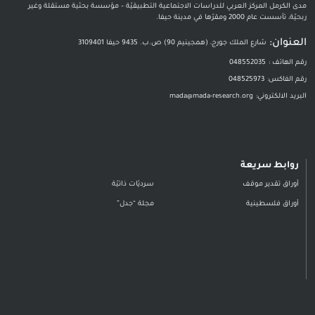
مدى الكرمل المركز العربي للدراسات الاجتماعية التطبيقيّة – مؤسسة بحثية مستقلة وغير
ربحيّة، تأسست عام 2000 ومقرّها في مدينة حيفا.
العنوان:
شارع الملك جورج، (همجينيم 90) ص.ب. 9435 حيفا 3109401
رقم الهاتف :
048552035
رقم الفاكس:
048525973
البريد الالكتروني:
mada@mada-research.org
روابط سريعة
أوراق تقدير موقف
سرديّات ذاتيّة
أوراق فلسطينية
مجلة “جدل”