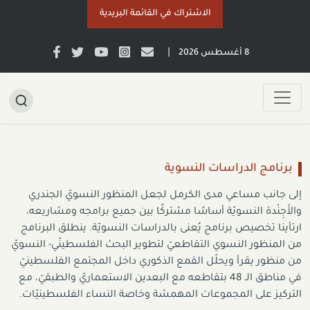
الاشتراك في القائمة البريدية
|
8 أغسطس 2026
برنامج الدراسات النسوية
إلى جانب مساعي مدى الكرمل لجعل المنظور النسويّ الجندري
والأَجِنْدة النسويّة أساسًا مشتركًا بين جميع برامجه ومشاريعه،
ارتأينا تخصيص برنامج يُعنى بالدراسات النسويّة. ينطلق البرنامج
من المنظور النسوي التقاطعيّ لتطوير البحث الفلسطينّي- النسويّ
من منظور يقرأ ويحلّل القمع الذكوري داخل المجتمع الفلسطينيّ
في مناطق الـ 48 بتقاطعه مع البعدين الاستعماريّ والطبقيّ، مع
التركيز على المجموعات المهمشة وخاصة النساء الفلسطينيّات.