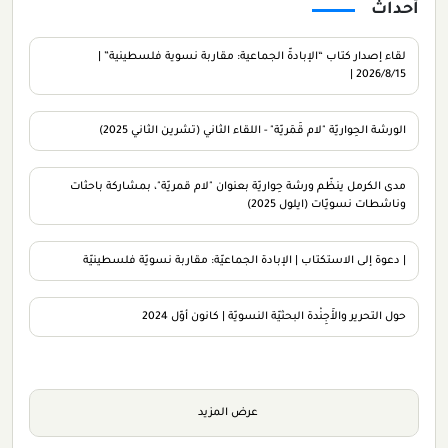
أحداث
لقاء إصدار كتاب “اﻹﺑﺎدةّ اﻟﺠﻤﺎﻋﻴﺔ: ﻣﻘﺎرﺑﺔ ﻧﺴﻮﻳﺔ ﻓﻠﺴﻄﻴﻨﻴﺔ” |
2026/8/15 |
الورشة الحِواريّة "لام قَمَريّة" - اللقاء الثاني (تشرين الثاني 2025)
مدى الكرمل ينظّم ورشة حِواريّة بعنوان "لام قمريّة"، بمشاركة باحثات
وناشطات نسويّات (ايلول 2025)
| دعوة إلى الاستكتاب | الإبادة الجماعيّة: مقاربة نسويّة فلسطينيّة
حول التحرير والأَجِنْدة البحثيّة النسويّة | كانون أوّل 2024
عرض المزيد