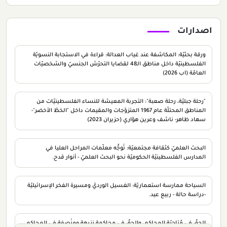
اصدارات
ورقة بحثيّة: المكاشفة عند غياب العدالة: قراءة في الاستجابة النسويّة
الفلسطينيّة داخل مناطق الـ48 لقضايا التحرّش الجنسيّ والشخصيّات
العامّة (اب 2026)
"رحلة جبليّة، رحلة صعبة": التجربة المعيشة للنساء الفلسطينيّات من
المناطق المحتلّة عام 1967 المتزوّجات والمقيمات داخل "الخطّ الأخضر"-
سهاد ظاهر- ناشف وعرين هوّاري (حزيران 2023)
البحث العلميّ كثقافة مجتمعيّة: تَوجُّه معلّمات المراحل العليا في
المدارس الفلسطينيّة الحكوميّة نحو البحث العلميّ - أنوار قدح.
السياحة ممارسة استعماريّة: الغسيل الورديّ ومسيرة الفخر الإسرائيليّة
-دراسة حالة - ربيع عيد.
الحقّ في مُتاحيّة المحاكم، والحقّ في محاكمة نزيهة ومنْصفة في المحاكم