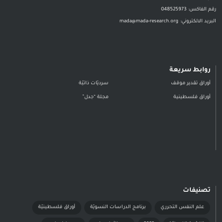
رقم الفاكس:
048525973
البريد الالكتروني:
mada@mada-research.org
روابط سريعة
أوراق تقدير موقف
سرديّات ذاتيّة
أوراق فلسطينية
مجلة “جدل”
تصنيفات
علم النفس التحرري
برنامج الدراسات النسويّة
أوراق فلسطينيّة