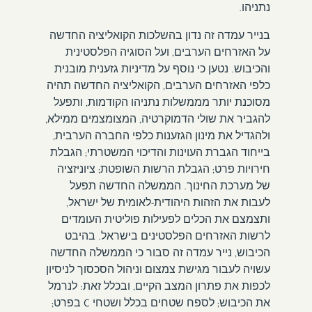
נתניהו.
בנייר עמדה זה נדון בהשלכות הקואליציה החדשה
על האזרחים הערבים, ועל הסוגיה הפלסטינית
והכיבוש. נטען כי נוסף על מדיניות גזענית מובנית
כלפי האזרחים הערבים, הקואליציה החדשה תהיה
מסוכנת יותר מממשלות נתניהו הקודמות, ותפעל
להגביר את שולי הדמוקרטיה, המצומצמים ממילא,
ולהגדיל את מינון הגזענות כלפי החברה הערבית,
בייחוד הגברת העוינות והדיכוי המשטרתי; הגבלת
חירויות פרט; הגבלת הרשות השופטת; ציוניזציה
של מערכת החינוך. הממשלה החדשה תפעל
לעבות את הזהות היהודית-לאומית של ישראל,
ותצמצם את הכלים לפעילות פוליטית העומדים
לרשות האזרחים הפלסטינים בישראל. בהיבט
הכיבוש, נייר עמדה זה סבור כי הממשלה החדשה
עשויה לעבור מגישת צמצום וניהול הסכסוך לניסיון
לכפות את פתרון המצב הקיים, ובכלל זאת: לנרמל
את הכיבוש; לספח שטחים בכלל ושטחי C בפרט;