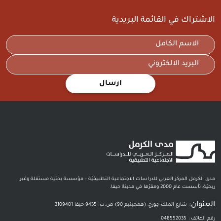
الاشتراك في القائمة البريدية
ارسال
مدى الكرمل المركز العربي للدراسات الاجتماعية التطبيقيّة – مؤسسة بحثية مستقلة وغير
ربحيّة، تأسست عام 2000 ومقرّها في مدينة حيفا.
العنوان:
شارع الملك جورج، (همجينيم 90) ص.ب. 9435 حيفا 3109401
رقم الهاتف :
048552035