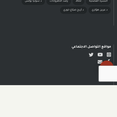
النشرة الفصليّة
2022
رصد الأطروحات
د سونيا بولس
د عرين هوّاري
د أريج صبّاغ خوري
مواقع التواصل الاجتماعي
حقوق النشر محفوظة © مدى
الكرمل| تصميم وتطوير NADSOFT