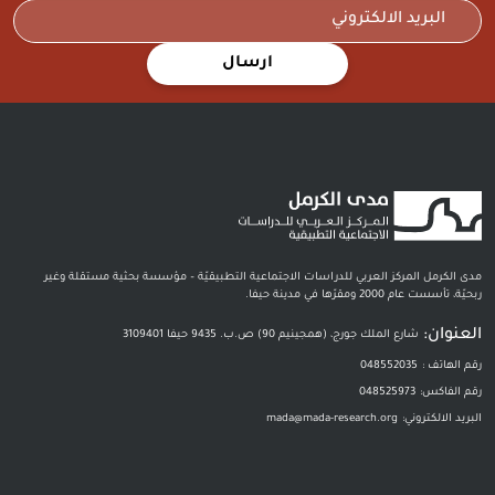
ارسال
مدى الكرمل المركز العربي للدراسات الاجتماعية التطبيقيّة – مؤسسة بحثية مستقلة وغير
ربحيّة، تأسست عام 2000 ومقرّها في مدينة حيفا.
العنوان:
شارع الملك جورج، (همجينيم 90) ص.ب. 9435 حيفا 3109401
رقم الهاتف :
048552035
رقم الفاكس:
048525973
البريد الالكتروني:
mada@mada-research.org