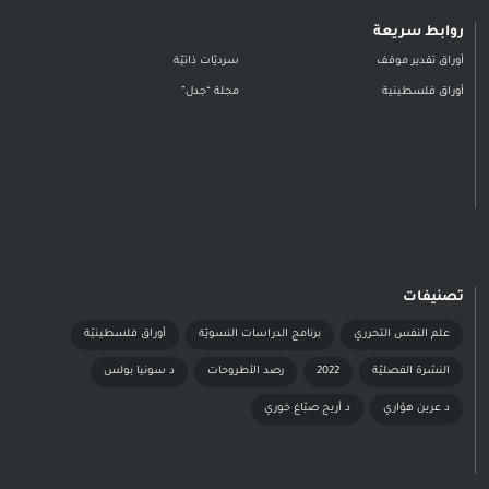
روابط سريعة
أوراق تقدير موقف
سرديّات ذاتيّة
أوراق فلسطينية
مجلة “جدل”
تصنيفات
علم النفس التحرري
برنامج الدراسات النسويّة
أوراق فلسطينيّة
النشرة الفصليّة
2022
رصد الأطروحات
د سونيا بولس
د عرين هوّاري
د أريج صبّاغ خوري