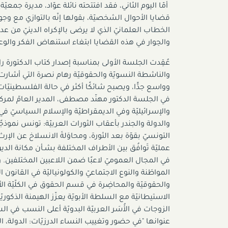
أمّا اليوم الثاني، فقد افتتحته نائلة عوّاد، مديرة جم
قضايا الأحوال الشخصيّة، بقولها إنّه بالتوازي مع وج
الخطاب العلمانيّ الذي لا يرضى بالإكراه الدينيّ من عد
والحِوار في هذه القضايا ابتغاء استنهاض الفكر والوع
عُقِدت الجلسة الأولى بمناسبة إصدار كتاب الدكتورة راوي
والناشطة النسويّة والحقوقيّة رهام نصرة التي أشارت ف
وواسع جدًّا، ويصبح شائكًا أكثر في حالة الفلسطينيّات ف
في الجلسة الدكتور مهنّد مصطفى، المدير العامّ لم
والإسرائيليّة وفي الديمقراطيّة والإسلام السياسيّ في 
والدولة والجندر بأعقاب الثورات العربيّة: تونس نموذجً
التونسيّ بقوّة بعد الثورة، ومحاوَلةَ الانسلاخ عن الإرث 
عمليّة تَوافُق بين الأطراف المختلفة بشـأن مكانة الدي
في المجال العموميّ لاعبًا ضمن اللاعبين المختلفين. وقَد
المواطَنة والنوع الاجتماعيّ والكولونياليّة في القانون ال
والحقوقيّة والمحاضِرة في قسم الحقوق في الكلّيّة الأ
الاستيطانيّة مع السلطة الأبويّة يعزّز الهيمنة الذكوريّة 
الزوجات في الأُسَر العربيّة البدويّة أعلى النسب في ا
عنوانها "في حضور وتغييب النساء الدرزيّات: الدولة، الم