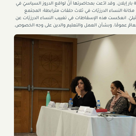
 بار إيلان. وقد ادّعت بمحاضرتها أنّ لواقع الدروز السياسيّ في
مكانة النساء الدرزيّات في ثلاث حلقات مترابطة: المجتمع
رائيليّ. انعكست هذه الإسقاطات في تغييب النساء الدرزيّات عن
العامّ عمومًا، وبشأن العمل والتعليم والدين على وجه الخصوص.