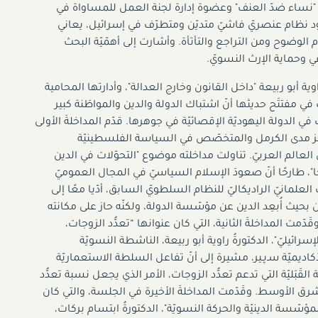
عيّة "نساء ضدّ العنف" وعضوة إدارة لجنة العمل للمساواة في
ود نظام عنصريّ فاشيّ متديّن ومتطرّف في إسرائيل، يعاني
م الوضوح ومن التراجع والتأتأة. وأشارت إلى أهمّيّة البحث
ي وحماية الإرث النسويّ.
ة أبو ربيعة "داخل القانون وخارج العدالة"، وأدارتها المحامية
ي مفتتَح حديثها أنّ اشتباك الدولة والدين والمواطَنة كبير
ي الدولة اليهوديّة الإقصائيّة في جوهرها. قدّم المداخلةَ الأولى
ركز مدى الكرمل والمتخصّص في السياسة الفلسطينيّة
العالم العربيّ. تناولت مداخلته موضوع "التحوّلات في الدين
ا"، طارحًا أنّ صعودَ الإسلام السياسيّ في المجال العموميّ
العلمانيّ الراديكاليّ للنظام السلطويّ السابق، أدّيا معًا إلى
ن بحيث أُبعِد الدين عن مؤسّسة الدولة، ولكنّه حاز على مكانته
ّمت المداخلةَ الثانية، التي كان عنوانها “تعدُّد الزوجات،
إسرائيليّ"، الدكتورةُ راوية أبو ربيعة، الناشطة النسويّة
كاديميّة سـﭘـير، مشيرة إلى أنّ تفاعل السلطة الاستعماريّة
القَبَليّة التي تدعم تعدُّد الزوجات، الأمر الذي يجعل نسبة تعدُّد
لشرق الأوسط. وقَدّمت المداخلةَ الأخيرة في الجلسة، والتي كان
ؤسّسة الدينيّة والحركة النسويّة"، الدكتورةُ ابتسام بركات،