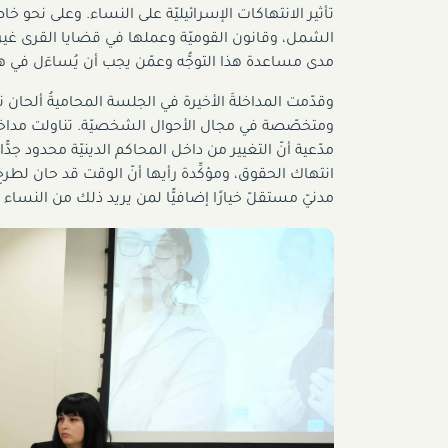
تأثير الانتهاكات الإسرائيليّة على النساء. وعلى نحو خا
الشمل، وقانون القوميّة وعملها في قضايا القرى غير 
مدى مساعدة هذا التوجُّه وعمّن يجب أن يُساءَل في ه
وقدّمت المداخلةَ الأخيرة في الجلسة المحاميةُ ألحان 
ومتخصّصة في مجال الأحوال الشخصيّة. تناولت مداخلت
مدّعية أنّ التغيير من داخل المحاكم الدينيّة محدود جدًّ
انتهاك الحقوق، ومؤكِّدة رأيها أنّ الوقت قد حان ل
مدنيّ مستقلّ خيارًا إضافيًّا لمن يريد ذلك من النساء