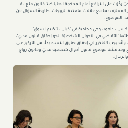
صّ ركّزت على الترافع أمام المحكمة العليا ضدّ قانون منع لـمّ
المعترَف بها مع عائلات متعدّدة الزوجات، طارحةً السؤال عن
ذا الموضوع.
نحّاس – داهود، وهي محامية في "كيان - تنظيم نسويّ"
ها "التقاضي في الأحوال الشخصيّة: نحو إحقاق قانون مدنيّ"،
ا، وأنّه يجب التفكير في إحقاق حقوق النساء بدلًا من التركيز على
طرح ومناقشة موضوع قانون أحوال شخصيّة مدنيّ وقانون زواج
 والرجال.