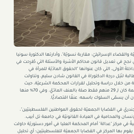
ة والقضاء الإسرائيليّ: مقاربة نسويّة"، وأدارتها الدكتورة سونيا
ذي نجح في تعديل قانون محاكم الأسْرة والأسئلة التي طُرِحت في
خلةَ الأولى، التي كان عنوانها "الحقوق المادّيّة للمرأة في
طالبة لنَيْل درجة الدكتوراة في القانون شادن سليم، وتناولت
ّة من خلال دراسة وتحليل لقرارات المحكمة الشرعيّة، حيث
وجدت خلال دراستها أنّه من بين 1033 قرارًا في المحكمة كان لـِ 29 منهم فقط صلة بالعنف المادّيّ. وفي 70% منها
ن أن يسمّى السلوك باسمه: عنفًا اقتصاديًّا.
الجندريّ في القضايا الجمعيّة لحقوق المواطنين الفلسطينيّين"،
ان والمحامية في العيادة القانونيّة في جامعة تل أبيب.
يةً في مركز "عدالة" أمام المحكمة العليا في أمور دستوريّة حاولت
ي يقوم بها المركز في القضايا الجمعيّة للفلسطينيّين؛ أي تحليل