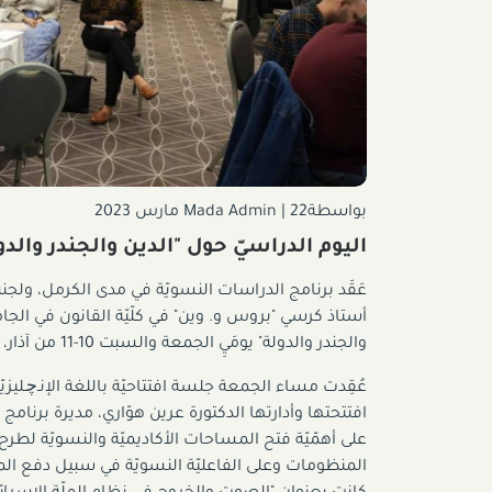
بواسطةMada Admin
22 مارس 2023
|
اليوم الدراسيّ حول "الدين والجندر والدولة"- 2، آذار
عَقَد برنامج الدراسات النسويّة في مدى الكرمل، ولج
أستاذ كرسي "بروس و. وين" في كلّيّة القانون في الجامعة ال
والجندر والدولة" يومَيِ الجمعة والسبت 10-11 من آذار، وذلك للسنة الثانية.
عُقِدت مساء الجمعة جلسة افتتاحيّة باللغة الإنـﭼـليزيّ
افتتحتها وأدارتها الدكتورة عرين هوّاري، مديرة برنامج 
على أهمّيّة فتح المساحات الأكاديميّة والنسويّة لطر
المنظومات وعلى الفاعليّة النسويّة في سبيل دفع المس