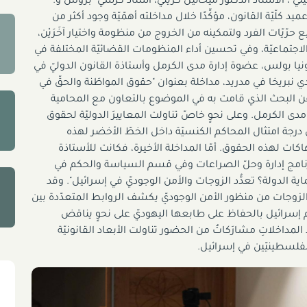
"، الأستاذُ الدكتور ميخائيل كَرَيَنّي، أستاذ كرسي "بروس و.
لّيّة القانون، مؤكِّدًا خلال مداخلته أهمّيّة وجود أكثر من
ّيّات الفرد ولتمكينه من الخروج من منظومة واختيار آخَرَيْن،
لاجتماعيّة، وفي تحسين أداء المنظومات القضائيّة المختلفة في
ونيا بولس، عضوة إدارة مدى الكرمل وأستاذة القانون الدوليّ في
 نبريخا في مدريد، مداخلة بعنوان "حقوق المواطَنة والحقّ في
 عن البحث الذي قامت به في الموضوع بالتعاون مع المحامية
الكرمل. وعلى نحوٍ خاصّ تناولت المعاييرَ الدوليّة لحقوق
ّ درجة امتثال المحاكم الكنسيّة داخل الخطّ الأخضر لهذه
تهاكات لهذه الحقوق. أمّا المداخلة الأخيرة، فكانت للأستاذة
ي برنامج إدارة وحلّ الصراعات وفي قسم السياسة والحكم في
اية الدولة؟ تعدُّد الزوجات والأمن الوجوديّ في إسرائيل". وقد
 الزوجات من منظور الأمن الوجوديّ يكشف الروابط المتعدّدة بين
وم إسرائيل بالحفاظ على طابعها اليهوديّ على نحوٍ يناقض
لمداخلاتِ مشارَكاتٌ من الحضور تناولت الأبعاد القانونيّة
لفلسطينيّين في إسرائيل.