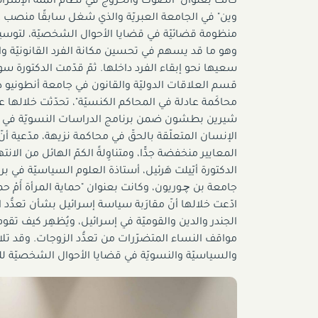
كانت بعنوان "الصوت والخروج في نظام الملّة الإسرائيليّ
وين" في الجامعة العبريّة والذي شغل سابقًا منصب عميد ك
منظومة قضائيّة في قضايا الأحوال الشخصيّة، لتوسيع حر
وهو ما قد يسهم في تحسين مكانة الفرد القانونيّة وا
سعيها نحو إبقاء الفرد داخلها. ثمّ قدّمت الدكتورة س
قسم العلاقات الدوليّة والقانون في جامعة أنطونيو دي
محاكَمة عادلة في المحاكم الكنسيّة"، تحدّثت خلالها
شيرين بطشون ضمن برنامج الدراسات النسويّة في مدى 
الإنسان المتعلّقة بالحقّ في محاكمة نزيهة، مدّعية أن
المعايير منخفضة جدًّا، ومتناوِلةً الكمّ الهائل من الان
الدكتورة أيّيلت هَرئيل، أستاذة العلوم السياسيّة ف
جامعة بن ﭼـوريون، وكانت بعنوان "حماية المرأة أَمْ حم
ادّعت خلالها أنّ مقارَبة سياسة إسرائيل بشأن تعدُّد
الجندر والدين والقوميّة في إسرائيل، ويُظهِر كيف تق
مواقف النساء المتضرّرات من تعدُّد الزوجات. وقد تلا ا
والسياسيّة والنسويّة في قضايا الأحوال الشخصيّة ل