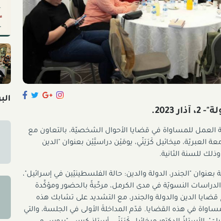
الب
 2023.
نة العمل للمساواة في قضايا الأحوال الشخصيّة، بالتعاون مع
عبريّة، ميخائيل كَرَيَنّي، يومَيْن دراسيَّيْن بعنوان "الدين
ة بعنوان "الجندر، الدولة والدين: حالة الفلسطينيّين في إسرائيل"،
الدراسات النسويّة في مدى الكرمل، مرحِّبةً بالحضور ومؤكِّدة
ح قضايا الدين والدولة والجندر، مع التشديد على تشابك هذه
اواة في هذه القضايا. قدّم المداخلةَ الأولى في الجلسة، والتي