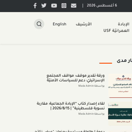
|
6 أغسطس 2026
الإبادة
الأرشيف
English
العمرانيّة USF
ار مدى
ورقة تقدير موقف: مواقف المجتمع
الإسرائيليّ: دعم للسياسات الأمنيّة
والحروب وعدم رضا عن النتائج (تمّوز 2026)
بواسطة Mada Admin
لقاء إصدار كتاب “اﻹﺑﺎدةّ اﻟﺠﻤﺎﻋﻴﺔ: ﻣﻘﺎرﺑﺔ
ﻧﺴﻮﻳﺔ ﻓﻠﺴﻄﻴﻨﻴﺔ” | 2026/8/15 |
بواسطة Mada Admin