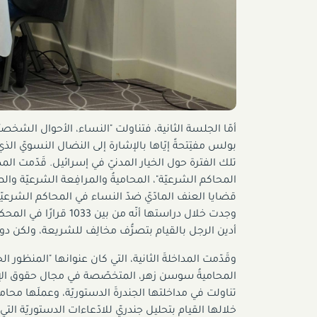
أمّا الجلسة الثانية، فتناولت "النساء، الأحوال الشخصيّ
بولس مفتِتحةً إيّاها بالإشارة إلى النضال النسويّ ال
تلك الفترة حول الخيار المدنيّ في إسرائيل. قَدّمت المدا
المحاكم الشرعيّة"، المحاميةُ والمرافِعة الشرعيّة وال
قضايا العنف المادّيّ ضدّ النساء في المحاكم الشرعي
أدين الرجل بالقيام بتصرُّف مخالِف للشريعة، ولكن دو
وقَدّمت المداخلةَ الثانية، التي كان عنوانها "المنظور 
المحاميةُ سوسن زهر، المتخصّصة في مجال حقوق الإنس
تناولت في مداخلتها الجندرةَ الدستوريّة، وعملَها محام
خلالها القيام بتحليل جندريّ للادّعاءات الدستوريّة الت