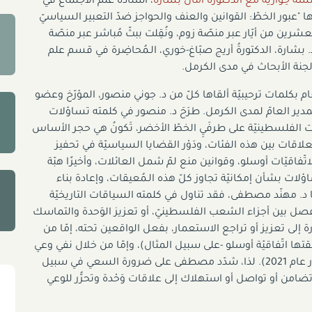
سة
ً
حِواري
ة
مع
الدكتورة
آمال
بشارة
، أستاذة علم الاجتماع في
ا "عبور الخطّ: القوانين والعنف والحواجز ضدّ التعبير السياسيّ
رين من أيّار عبر منصّة زوم، ونُقِلت ببثّ مُباشر عبر منصّة
 بشارة، الدكتورةُ أريج صبّاغ-خوري، الـمُحاضِرة في قسم علم
لجنة الأبحاث في مدى الكرمل.
عام بكلمات ترحيبيّة ألقاها كلّ من د. جوني منصور، المؤرّخ وعضو
لمدير العامّ لمدى الكرمل. طرَحَ د. منصور في كلمته تساؤلات
 الفلسطينيّة على طرفَيِ الخطّ الأخضر، تَكونُ هي حجر الأساس
علاقات بين هذه الفئات، ودَوْر القضايا السياسيّة في تحفيز
اتّفاقيّات أوسلو، وقوانين منع لمّ شمل العائلات، وأخيرًا هبّة
ؤلات بشأن إمكانيّة تجاوز كلّ هذه الـمُعيقات، وإعادة بناء
 د. مهنّد مصطفى، فقد تناول في كلمته السياقات التاريخيّة
فصل بين أجزاء الشعب الفلسطينيّ، أو تعزيز الوَحدة والتماسك
رة إلى تعزيز أو تراجع الاستعمار، بفعل الواقعين تحته، إمّا من
تها اتّفاقيّة أوسلو -على سبيل المثال)، وإمّا من خلال نفي وعي
البتر (كما أكّدتها انتفاضة الأقصى عام 2000، وهبّة أيّار عام 2021). لذا، شدّد مصطفى على ضرورة السعي في سبيل
تضامن أو تواصل أو استهلاك إلى علاقات وَحْدة وتحرُّر للوعي