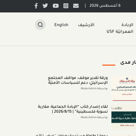
|
6 أغسطس 2026
الإبادة
الأرشيف
English
العمرانيّة USF
ار مدى
ورقة تقدير موقف: مواقف المجتمع
الإسرائيليّ: دعم للسياسات الأمنيّة
والحروب وعدم رضا عن النتائج (تمّوز 2026)
بواسطة Mada Admin
لقاء إصدار كتاب “اﻹﺑﺎدةّ اﻟﺠﻤﺎﻋﻴﺔ: ﻣﻘﺎرﺑﺔ
ﻧﺴﻮﻳﺔ ﻓﻠﺴﻄﻴﻨﻴﺔ” | 2026/8/15 |
بواسطة Mada Admin