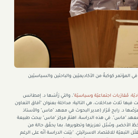
ي المؤتمر كوكبةٌ من الأكاديميّين والباحثين والسياسيّين
دي
ة
:
م
قارَبات
اجتماعي
ة
وسياسي
ة
"، والتي رَأَسَها د. إمطانس
فيها ثلاث مداخلات، هي التالية: مداخلة بعنوان "آفاق التعاون
رَضَها د. رابح مُرّار (مدير البحوث في معهد "ماس" والأستاذ
 معهد "ماس". في هذه الدراسة، اهتمّ مركز "ماس" ببحث طبيعة
خطّ الأخضر، وسُبُل تعزيزها وتطويرها، بما يحقّق حالة من
 التبعيّة للاقتصاد الاسرائيليّ. "بيّنت الدراسة أنّه على الرغم