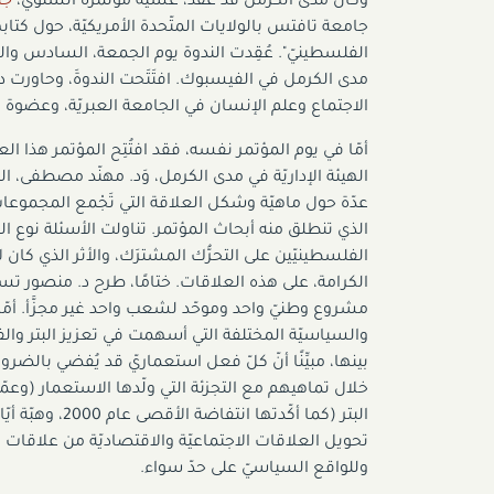
وكان مدى الكرمل قد عقدَ، عشيّة مؤتمره السنويّ،
جل
جامعة تافتس بالولايات المتّحدة الأمريكيّة، حول كتابه
الفلسطينيّ". عُقِدت الندوة يوم الجمعة، السادس والعش
مدى الكرمل في الفيسبوك. افتَتَحت الندوةَ، وحاورت د.
الاجتماع وعلم الإنسان في الجامعة العبريّة، وعضوة 
أمّا في يوم المؤتمر نفسه، فقد افتُتِح المؤتمر هذا ال
الهيئة الإداريّة في مدى الكرمل، وَد. مهنّد مصطفى، ا
عدّة حول ماهيّة وشكل العلاقة التي تَجْمع المجموعات
الذي تنطلق منه أبحاث المؤتمر. تناولت الأسئلة نوع ال
الفلسطينيّين على التحرُّك المشترَك، والأثر الذي كان ل
الكرامة، على هذه العلاقات. ختامًا، طرح د. منصور تسا
مشروع وطنيّ واحد وموحّد لشعب واحد غير مجزَّأ. أمّا
والسياسيّة المختلفة التي أسهمت في تعزيز البتر وال
بينها، مبيِّنًا أنّ كلّ فعل استعماريّ قد يُفضي بالضرو
خلال تماهيهم مع التجزئة التي ولّدها الاستعمار (وعمّق
تحويل العلاقات الاجتماعيّة والاقتصاديّة من علاقات 
وللواقع السياسيّ على حدّ سواء.