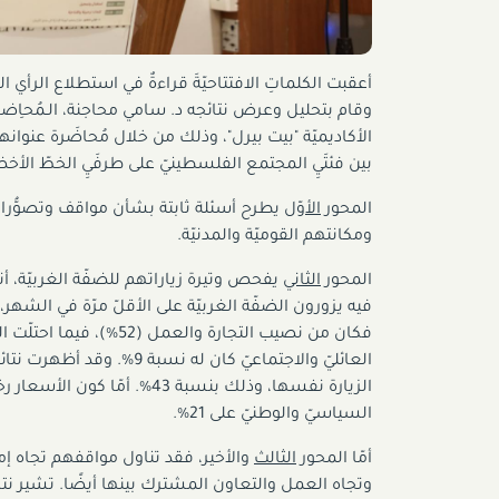
أعقبت الكلماتِ الافتتاحيّةَ قراءةٌ في استطلاع الرأي
وقام بتحليل وعرض نتائجه د. سامي محاجنة، الـمُحاِضرُ ال
الأكاديميّة "بيت بيرل"، وذلك من خلال مُحاضَرة عنوا
بين فئتَيِ المجتمع الفلسطينيّ على طرفَيِ الخطّ الأخ
المحور
الأوّل
يطرح أسئلة ثابتة بشأن مواقف وتصوُّرات
ومكانتهم القوميّة والمدنيّة.
المحور
الثاني
العائليّ والاجتماعيّ كان له
السياسيّ والوطنيّ على 21%.
أمّا المحور
الثالث
والأخير، فقد تناول مواقفهم تجاه إم
وتجاه العمل والتعاون المشترك بينها أيضًا. تشير نتائج