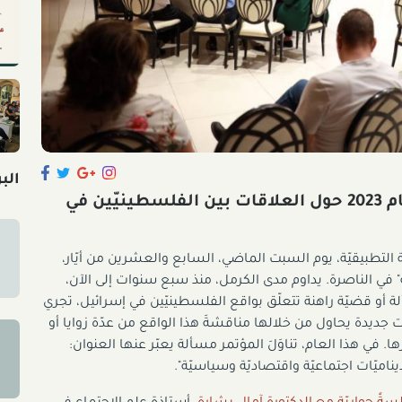
الب
مدى الكرمل يَختتم مؤتمره السنويّ للعام 2023 حول العلاقات بين الفلسطينيّين في
ّة التطبيقيّة، يوم السبت الماضي، السابع والعشرين من أيّار،
دق "رمادا أوليـﭬـييه" في الناصرة. يداوم مدى الكرمل، منذ سبع سنوات إلى الآن،
لة أو قضيّة راهنة تتعلّق بواقع الفلسطينيّين في إسرائيل، تجري
ت جديدة يحاول من خلالها مناقشةَ هذا الواقع من عدّة زوايا أو
ا. في هذا العام، تناوَلَ المؤتمر مسألة يعبّر عنها العنوان:
اميّات اجتماعيّة واقتصاديّة وسياسيّة".