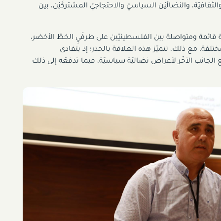
الثقافيّة، والنضالَيْن السياسيّ والاحتجاجيّ المشتركَيْن، بين
قائمة ومتواصلة بين الفلسطينيّين على طرفَيِ الخطّ الأخضر،
ختلفة. مع ذلك، تتميّز هذه العلاقة بالحذر؛ إذ يتفادى
ع الجانب الآخَر لأغراض نضاليّة سياسيّة، فيما تدفعُه إلى ذلك