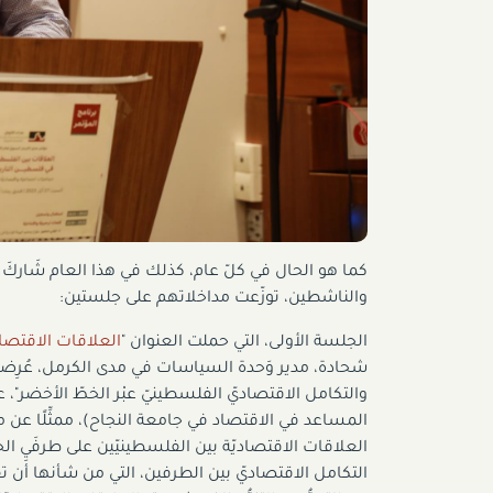
كما هو الحال في كلّ عام، كذلك في هذا العام شَاركَ ف
والناشطين، توزّعت مداخلاتهم على جلستين:
الجلسة الأولى، التي حملت العنوان "
العلاقات
الاقتصا
شحادة، مدير وَحدة السياسات في مدى الكرمل، عُرِضت 
والتكامل الاقتصاديّ الفلسطينيّ عبْر الخطّ الأخضر"، ع
المساعد في الاقتصاد في جامعة النجاح)، ممثِّلًا عن
العلاقات الاقتصاديّة بين الفلسطينيّين على طرفَيِ ال
التكامل الاقتصاديّ بين الطرفين، التي من شأنها أن تقلّل