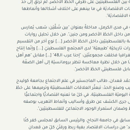
 بين الفلسطينيّين على طرفَيِ الخطّ الأخضر، لم ترتقِ إلى حدّ
ات الاقتصاديّة في ما بينهم على اختلاف أشكالها وأنماطها
الاقتصاديّة".
 في مدى الكرمل، مداخلةً بعنوان "بين شَقَّيْن: شعب يُمارس
ن من داخل الخطّ الأخضر ومن جنين". من خلال تحليل روايات
اصّة بالفلسطينيّين داخل الخطّ الأخضر [...] نوع آخر من التقسيم
 تاريخيّة "طبيعيّة" لدى المجتمع الفلسطينيّ [...] وإنّما إنتاج
بُنْية استعماريّة كسرت المسار التاريخيّ وقطعت الجغرافيا فخلقت مجموعتَيْن: "إحنا عرب الـ48" […] مقابل "هم أهل
 وأحيانًا من خلال نظرة معاكسة تنظر برومانسيّة إلى أهل الضفّة
بل فلسطينيّي الخطّ الأخضر".
حمّد قعدان، طالب الماجستير في علم الاجتماع بجامعة كوليدج
يب وصنع الحدّ: تبعثُر العلاقات الفلسطينيّة وترميمها على خطّ
وميّة الفلسطينيّة، في كلّ ما تعنيه اقتصاديًّا واجتماعيًّا
لأساس جرى الكشف عن طرق وأساليب وأنماط التهريب بوصفه
 وضمان استمرار الوجود الاجتماعيّ للفلسطينيّين".
لسابق في جامعة النجاح، والرئيس السابق لمجلس كفر كنّا
سيد" من دراسات الاقتصاد بغية ربط ورقتَيْ كلّ من قعدان