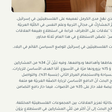
 الذي نهَجَ مدى الكرمل تعميمه على الفلسطينيّين في إسرائيل،
ـمشارِكُ في مجالَيِ التربية وعلم النفس في الكلّيّة العربيّة
نها "علاقات على الأطراف: قراءة في استطلاع طبيعة العلاقات
ضر". تضمّن الاستطلاع في هذا العام ثلاثة محاور:
 الفلسطينيّين في إسرائيل للوضع السياسيّ القائم في البلاد،
يفحص وتيرة زياراتهم للضفّة الغربيّة، أنماطها وأهدافها ودوافعها، وفيه تبيَّنَ أنّ 34% من المشاركين
فيه يزورون الضفّة الغربيّة على الأقلّ مرّة في الشهر، وَ 15% يزورونها مرّة في الأسبوع. أمّا الهدف الأساسيّ للزيارات،
فكان من نصيب التجارة والعمل (52%)، فيما احتلّت السياحة والاستجمام المركز الثاني (بنسبة 31%)، والتواصل
 نسبة 9%. وقد أظهرت نتائج البحث أنّ الدافع الأساسيّ لزيارة الضفّة الغربيّة هو متعة
الزيارة نفسها، وذلك بنسبة 43%. أمّا كون الأسعار رخيصة فقد حاز على 35% من الأصوات، فيما حاز دافع التضامن
كانيّة تعزيز العلاقات بين المجموعات الفلسطينيّة المختلفة،
 البحث إلى أنّ أكثر من ثلثَيِ المشاركين في الاستطلاع يرَوْنَ