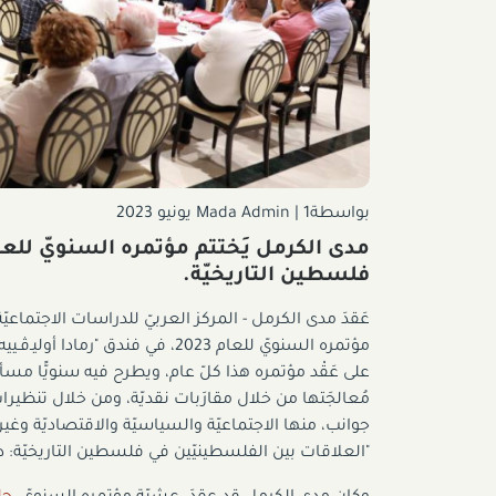
بواسطةMada Admin
1 يونيو 2023
|
فلسطين التاريخيّة.
عَقدَ مدى الكرمل - المركز العربيّ للدراسات الاجتماعي
مؤتمره السنويّ للعام 2023، في فن
على عَقْد مؤتمره هذا كلّ عام، ويطرح فيه سنويًّا مسأ
مُعالجَتها من خلال مقارَبات نقديّة، ومن خلال تنظيرا
جوانب، منها الاجتماعيّة والسياسيّة والاقتصاديّة وغيره
"العلاقات بين الفلسطينيّين في فلسطين التاريخيّة: دين