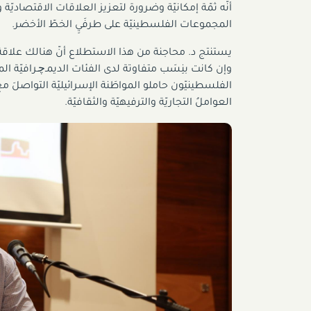
أنّه ثمّة إمكانيّة وضرورة لتعزيز العلاقات الاقتصاديّة و
المجموعات الفلسطينيّة على طرفَيِ الخطّ الأخضر.
يستنتج د. محاجنة من هذا الاستطلاع أنّ هنالك علاقة 
وإن كانت بنِسَب متفاوتة لدى الفئات الديمـﭼـرافيّة الم
الفلسطينيّون حاملو المواطَنة الإسرائيليّة التواصلَ م
العواملُ التجاريّة والترفيهيّة والثقافيّة.