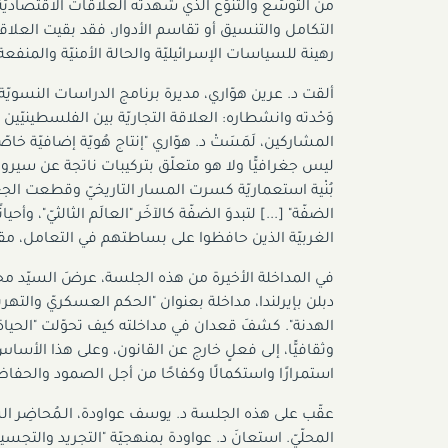
من التوسُّع والتنوُّع الذي شهدته العلاقات الاقتصاديّة
التكامل والتنسيق أو تقاسم الأدوار، فقد بقيت العلاق
رهينة للسياسات الإسرائيليّة والحالة الأمنيّة والمنفعة 
ألقت د. عرين هوّاري، مديرة برنامج الدراسات النسويّة
وَحْدته وانشطاره: العلاقة التجاريّة بين الفلسطينيّي
المشاركين، لَمَسَتْ د. هوّاري "إنتاج هُويّة إضافيّة خ
ليس جغرافيًّا ولا هو متعلّق بتركيبات ناتجة عن سيرورات
الضفّة" [...] لتبدوَ الضفّة كالآخَر "العالَم الثالثيّ"،
الغربيّة الذين حافظوا على بساطتهم في التعامل، مقا
في المداخلة الأخيرة من هذه الجلسة، عرضَ السيّد م
دبلن بإيرلندا، مداخلة بعنوان "الحكم العسكريّ والتهر
الهدنة". كشفَ قعدان في مداخلته كيف تحوّلت "الحياة الي
وثقافيًّا، إلى فعلٍ خارج عن القانون، وعلى هذا ا
استمرارًا واستكمالًا وكفاحًا من أجل الصمود والحفاظ
عقّب على هذه الجلسة د. يوسف عواودة، الـمُحاضِر ا
المحلّيّ. استعانَ د. عواودة بمنهجيّة "التجريد والتج