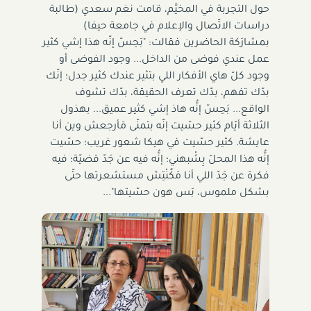
حول التجربة في المخيَّم، قامت نغم سعدي (طالبة
دراسات الاتّصال والإعلام في جامعة حيفا)
بمشارَكة الحاضرين فقالت: "بَحِسّ إنّه هذا إشي كثير
عمل عندي فوضى من الداخل... وجود الفوضى أو
وجود كلّ هاي الأفكار اللي بتثير عندك كثير جدل؛ إنّك
بدّك تفهم، بدّك تعرف الحقيقة، بدّك تشوف
الواقع... بَحِسّ إنُّه هاذ إشي كثير عميق... بهذول
الثلاثة أيّام كثير حسّيت إنّه بتمنّى مَأرجعش وين أنا
عايشة. كثير حسّيت في هيكا شعور غريب؛ حسّيت
إنُّه هذا المحلّ بِشْبهني؛ إنُّه فيه عن جَدّ قضيّة؛ فيه
فكرة عن جَدّ اللي أنا مَكُنْتِش مستشعرتها حتّى
بشكل ملموس، بَس هون حسّيتها"...