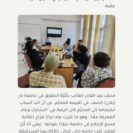
غضّة.
محمّد عبد القادر (طالب بكُلّيّة الحقوق في جامعة بار
إيلان) كشف، في تقييمه للمخيَّم، عن أنّ أحد أسباب
انضمامه إلى المخيَّم كان الرغبة في "التشارك وبناء
المعرفة معًا". وهو ما عَبّرت عنه جيانا فرّاج (طالبة
قسم الإعلام في جامعة حيفا) بقولها: "يعني أنا كُلّ
الوقت كنت حاسّة حالي لحالي بالأكاديميا الإسرائيليّة،