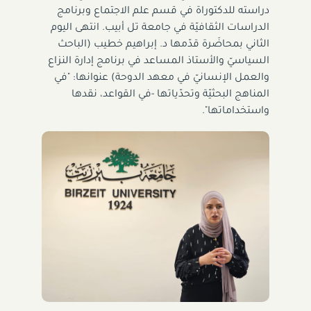
دراسته للدكتوراة في قسم علم الاجتماع وبرنامج
الدراسات الثقافيّة في جامعة تل أبيب. انتهى اليوم
الثاني بمحاضَرة قدّمها د. إبراهيم خطيب (الباحث
السياسيّ والأستاذ المساعد في برنامج إدارة النزاع
والعمل الإنسانيّ في معهد الدوحة) عنوانها: "في
المناهج البحثيّة وتحدّياتها -في القواعد، نقدها
واستخداماتها".