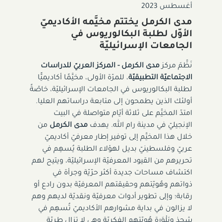
أغسطس 2023
مدى الكرمل يختتم مخيَّمه الأكاديميّ
الأوّل لطلبة البكالوريوس في
الجامعات الإسرائيليّة
نَظَّمَ مركز
مدى الكرمل
- المركز العربيّ للدراسات
الاجتماعيّة التطبيقيّة
، للمرّة الأولى، مخيَّمًا أكاديميًّا
لطلبة البكالوريوس في الجامعات الإسرائيليّة، خاصّةً
أولئك الذين يطمحون إلى متابعة دراساتهم العليا.
امتدّ المخيَّم على ثلاثة أيّام متواصلة في البيت
الإنجيليّ في مدينة رام الله. يهدف
مدى الكرمل
من
خلال هذا المخيَّم
إلى
توفير إطار معرفيّ أكاديميّ
عربيّ وفلسطينيّ بديل لهؤلاء الطلبة يُسهِم في
تحريرهم من القيود المعرفيّة الإسرائيليّة، ويتيح لهم
اكتشاف مساحات جديدة أكثر حرّيّة وجرأة في
ذواتهم وهُويّتهم وحقيقتهم المعرفيّة بدون رادع أو
رقابة؛
وإلى
تطوير أدوات معرفيّة ونقديّة لديهم وهم
لا يزالون في بداية مشوارهم الأكاديميّ تُسهِم في
شحذ وبَلْوَرة هُويّتهم الفكريّة وهي لا تزال طريّة