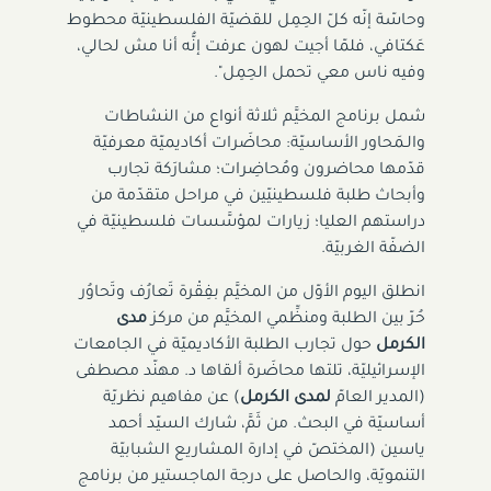
وحاسّة إنّه كلّ الحِمِل للقضيّة الفلسطينيّة محطوط
عَكتافي، فلمّا أجيت لهون عرفت إنُّه أنا مش لحالي،
وفيه ناس معي تحمل الحِمِل".
شمل برنامج المخيَّم ثلاثة أنواع من النشاطات
والـمَحاور الأساسيّة: محاضَرات أكاديميّة معرفيّة
قدّمها محاضرون ومُحاضِرات؛ مشارَكة تجارب
وأبحاث طلبة فلسطينيّين في مراحل متقدّمة من
دراستهم العليا؛ زيارات لمؤسَّسات فلسطينيّة في
الضفّة الغربيّة.
انطلق اليوم الأوّل من المخيَّم بفِقْرة تَعارُف وتَحاوُر
حُرّ بين الطلبة ومنظِّمي المخيَّم من مركز
مدى
الكرمل
حول تجارب الطلبة الأكاديميّة في الجامعات
الإسرائيليّة، تلتها محاضَرة ألقاها د. مهنّد مصطفى
(المدير العامّ
لمدى الكرمل
) عن مفاهيم نظريّة
أساسيّة في البحث. من ثَمَّ، شارك السيّد أحمد
ياسين (المختصّ في إدارة المشاريع الشبابيّة
التنمويّة، والحاصل على درجة الماجستير من برنامج