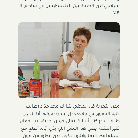
سياسيّ لدى الصحافيّين الفلسطينيّين في مناطق الـ
48".
وعن التجربة في المخيّم، شارك مجد حدّاد (طالب
كلّيّة الحقوق في جامعة تل أبيب) بقوله: "أنا بالآخِر
طلعت مع كثير أسئلة. يعني كمان أجوبة، بَس كمان
كثير أسئلة. يعني هذا الإشي اللي بدّي ايّاه؛ أَطْلع مع
أسئلة أفكّر فيها وأشوف كيف بدّي أتطوّر من هون