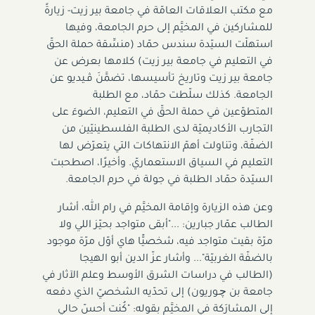
مع مكتب العلاقات العامّة في جامعة بير زيت- زيارةً
للمشاركين في المخيَّم إلى حرم الجامعة، وفيها
استهلّت السيّدة سندس حمّاد (منسِّقة حملة الحقّ
في التعليم في جامعة بير زيت) كلامها بعرض عن
جامعة بير زيت وتاريخ تأسيسها، تضمَّنَ ﭬـيديو عن
الجامعة. كذلك سلّطت حمّاد، مع الطلبة
المتطوّعين في حملة الحقّ في التعليم، الضوءَ على
التجارب الأكاديميّة لدى الطلبة الفلسطينيّين من
الضفّة، وتناولت أهمّ الانتهاكات التي يتعرّض لها
التعليم في السياق الاستعماريّ. وأخيرًا، اصطحبت
السيّدة حمّاد الطلبة في جولة في حرم الجامعة.
وعن هذه الزيارة وإقامة المخيَّم في رام الله، أشار
الطالب عمّار جبارين: ..."أبقى متواجد بحيّز اللي ولا
مرّة بقيت متواجد فيه، شخصيًّا هاي أوّل مرّة موجود
بالضفّة الغربيّة"... وأشار عزّ الدين أبو الهيجا
(الطالب في دراسات الشرق الأوسط وعلم الآثار في
جامعة بن ﭼـوريون) إلى تحدّيه الشخصيّ الذي دفعه
إلى المشارَكة في المخيَّم بقوله: "كُنت أحسّ حالي