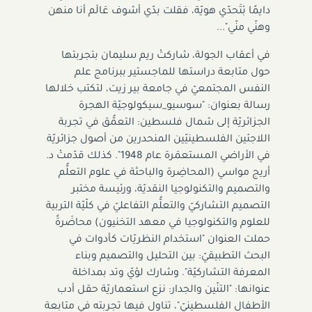
دايمًا بْتَحدّي هويّة، فقلت بدّي أشوف عَالَم أنا منهن
وهنّي منّي"...
في أعقاب الجولة، شاركتْ ريم سليمان بتجربتها
حول متابعة دراستها للماجستير ببرنامج علم
النفس المجتمعيّ في جامعة بير زيت، لتكتب خلالها
رسالة بعنوان: "سوسيو_سيكولوجيّة الهجرة
الجزائريّة إلى شمال فلسطين: التعمُّق في تجربة
اللاجئين الفلسطينيّين المنحدرين من أصول جزائريّة
في الأراضي المستعمَرة عام 1948". كذلك قدّمتْ د.
أريج مواسي (المحاضِرة والباحثة في علوم التعلُّم
والتصميم والتكنولوجيا النقديّة، ورئيسة مختبر
التصميم التشاركيّ والتعلُّم التفاعليّ في كلّيّة التربية
للعلوم والتكنولوجيا في معهد التخنيون) محاضَرةً
حملت العنوان "استخدام النظريّات كأدوات في
البحث التطبيقيّ: بين التحليل والتصميم وبناء
المعرفة التشاركيّة". وشارك لؤيّ وتد بمداخلة
عنوانها: "التنّين والجدار: نزع استعماريّة حقل أدب
الأطفال الفلسطينيّ"، تناول فيها تجربته في متابعة