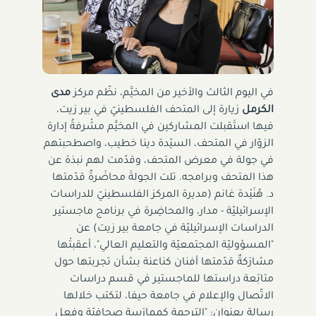
في اليوم الثالث والأخير من المخيَّم، نظّم مركز
مدى
الكرمل
زيارة إلى المتحف الفلسطينيّ في بير زيت،
فيها استَقبلت المشاركين في المخيَّم مشْرفةُ إدارة
الزوّار في المتحف، السيّدة دينا خطيب، واصطحبتهم
في جولة في معرض المتحف، وقدّمت لهم نبذة عن
هذا المتحف وبرامجه. تلت الجولةَ محاضَرةٌ قدّمتها
د. هُنَيْدة غانم (مديرة المركز الفلسطينيّ للدراسات
الإسرائيليّة - مدار، والمحاضِرة في برنامج ماجستير
الدراسات الإسرائيليّة في جامعة بير زيت) عن
"المسؤوليّة المجتمعيّة والتعليم العالي"، أعقبتْها
مشارَكةٌ قدّمتها أفنان كناعنة بشأن تجربتها حول
متابَعة دراستها للماجستير في قسم دراسات
الاتّصال والإعلام في جامعة حيفا، لتكتب خلالها
رسالة بعنوان: "الترجمة كممارَسة صحافيّة وفعل