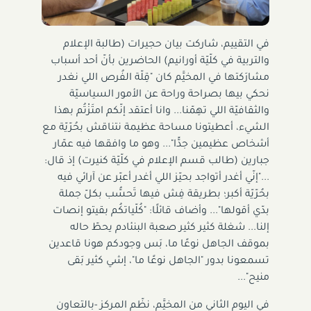
في التقييم، شاركت بيان حجيرات (طالبة الإعلام
والتربية في كلّيّة أورانيم) الحاضرين بأنّ أحد أسباب
مشارَكتها في المخيَّم كان "قِلّة الفُرص اللي نغدر
نحكي بيها بصراحة وراحة عن الأمور السياسيّة
والثقافيّة اللي تهِمّنا... وانا أعتقد إنّكم امتَزْتُم بهذا
الشيء، أعطيتونا مساحة عظيمة نتناقش بحُرّيّة مع
أشخاص عظيمين جدًّا"... وهو ما وافقها فيه عمّار
جبارين (طالب قسم الإعلام في كلّيّة كنيرت) إذ قال:
..."إنّي أغدر أتواجد بحيّز اللي أغدر أعبّر عن آرائي فيه
بحُرّيّة أكبر؛ بطريقة فِش فيها تَحسُّب بكلّ جملة
بدّي أقولها"... وأضاف قائلًا: "كُلّياتكُم بقيتو إنصات
إلنا... شغلة كثير كثير صعبة البنئادم يحطّ حاله
بموقف الجاهل نوعًا ما، بَس وجودكم هونا قاعدين
تسمعونا بدور "الجاهل نوعًا ما"، إشي كثير بَقى
منيح"...
في اليوم الثاني من المخيَّم، نظّم المركز -بالتعاون