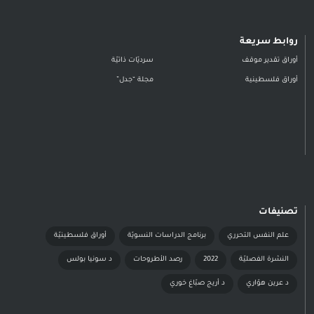
روابط سريعة
أوراق تقدير موقف
سرديّات ذاتيّة
أوراق فلسطينية
مجلة “جدل”
تصنيفات
علم النفس التحرري
برنامج الدراسات النسويّة
أوراق فلسطينيّة
النشرة الفصليّة
2022
رصد الأطروحات
د سونيا بولس
د عرين هوّاري
د أريج صبّاغ خوري