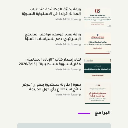
ورقة بحثيّة: المكاشفة عند غياب
العدالة: قراءة في الاستجابة النسويّة
الفلسطينيّة داخل مناطق الـ48 لقضايا
بواسطة Mada Admin
التحرّش الجنسيّ والشخصيّات العامّة
(اب 2026)
ورقة تقدير موقف: مواقف المجتمع
الإسرائيليّ: دعم للسياسات الأمنيّة
والحروب وعدم رضا عن النتائج (تمّوز
بواسطة Mada Admin
2026)
لقاء إصدار كتاب “اﻹﺑﺎدةّ اﻟﺠﻤﺎﻋﻴﺔ:
ﻣﻘﺎرﺑﺔ ﻧﺴﻮﻳﺔ ﻓﻠﺴﻄﻴﻨﻴﺔ” | 2026/8/15
|
بواسطة Mada Admin
دعوة | طاولة مستديرة بعنوان "عرض
نتائج استطلاع رأي حول الجريمة
المنظَّمة- مواقف وتصوُّرات المجتمع
بواسطة Mada Admin
الفلسطينيّ تجاه الجريمة المنظَّمة
وأبعادها" 2026/8/11
البرامج