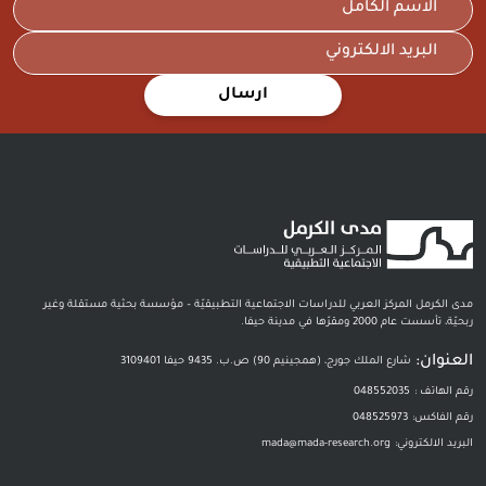
ارسال
مدى الكرمل المركز العربي للدراسات الاجتماعية التطبيقيّة – مؤسسة بحثية مستقلة وغير
ربحيّة، تأسست عام 2000 ومقرّها في مدينة حيفا.
العنوان:
شارع الملك جورج، (همجينيم 90) ص.ب. 9435 حيفا 3109401
رقم الهاتف :
048552035
رقم الفاكس:
048525973
البريد الالكتروني:
mada@mada-research.org