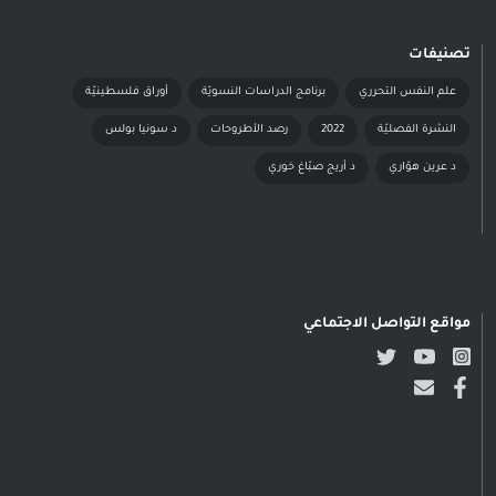
تصنيفات
علم النفس التحرري
برنامج الدراسات النسويّة
أوراق فلسطينيّة
النشرة الفصليّة
2022
رصد الأطروحات
د سونيا بولس
د عرين هوّاري
د أريج صبّاغ خوري
مواقع التواصل الاجتماعي