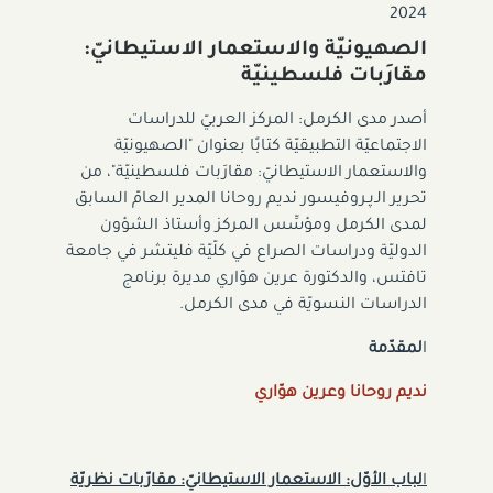
2024
الصهيونيّة والاستعمار الاستيطانيّ:
مقارَبات فلسطينيّة
أصدر مدى الكرمل: المركز العربيّ للدراسات
الاجتماعيّة التطبيقيّة كتابًا بعنوان "الصهيونيّة
والاستعمار الاستيطانيّ: مقارَبات فلسطينيّة"، من
تحرير الـﭘـروفيسور نديم روحانا المدير العامّ السابق
لمدى الكرمل ومؤسِّس المركز وأستاذ الشؤون
الدوليّة ودراسات الصراع في كلّيّة فليتشر في جامعة
تافتس، والدكتورة عرين هوّاري مديرة برنامج
الدراسات النسويّة في مدى الكرمل.
ا
لمقدّمة
نديم روحانا وعرين هوّاري
ا
لباب الأوّل: الاستعمار الاستيطانيّ: مقارّبات نظريّة