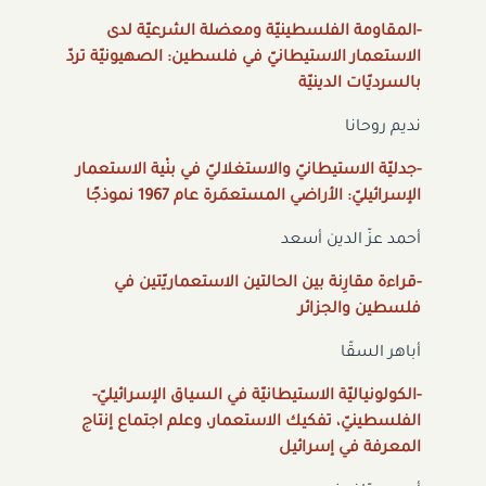
-المقاومة الفلسطينيّة ومعضلة الشرعيّة لدى
الاستعمار الاستيطانيّ في فلسطين: الصهيونيّة تردّ
بالسرديّات الدينيّة
نديم روحانا
-جدليّة الاستيطانيّ والاستغلاليّ في بنْية الاستعمار
الإسرائيليّ: الأراضي المستعمَرة عام 1967 نموذجًا
أحمد عزّ الدين أسعد
-قراءة مقارِنة بين الحالتين الاستعماريّتين في
فلسطين والجزائر
أباهر السقّا
-الكولونياليّة الاستيطانيّة في السياق الإسرائيليّ-
الفلسطينيّ، تفكيك الاستعمار، وعلم اجتماع إنتاج
المعرفة في إسرائيل