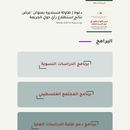
دعوة | طاولة مستديرة بعنوان "عرض
نتائج استطلاع رأي حول الجريمة
المنظَّمة- مواقف وتصوُّرات المجتمع
بواسطة Mada Admin
الفلسطينيّ تجاه الجريمة المنظَّمة
وأبعادها" 2026/8/11
البرامج
برنامج الدراسات النسوية
برنامج المجتمع الفلسطيني
برنامج دعم طلبة الدراسات العليا