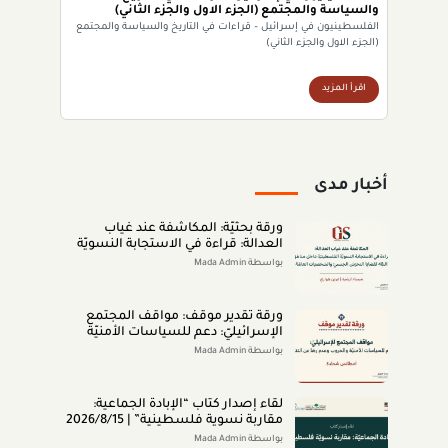
والسياسة والمجتمع (الجزء الاول والجزء الثاني)
الفلسطينيون في إسرائيل – قراءات في التاريخ والسياسة والمجتمع
(الجزء الاول والجزء الثاني)
اقرأ المزيد
أخبار مدى
ورقة بحثيّة: المكاشفة عند غياب
العدالة: قراءة في الاستجابة النسويّة
الفلسطينيّة داخل مناطق الـ48 لقضايا
بواسطة Mada Admin
التحرّش الجنسيّ والشخصيّات العامّة
(اب 2026)
ورقة تقدير موقف: مواقف المجتمع
الإسرائيليّ: دعم للسياسات الأمنيّة
والحروب وعدم رضا عن النتائج (تمّوز
بواسطة Mada Admin
2026)
لقاء إصدار كتاب “اﻹﺑﺎدةّ اﻟﺠﻤﺎﻋﻴﺔ:
ﻣﻘﺎرﺑﺔ ﻧﺴﻮﻳﺔ ﻓﻠﺴﻄﻴﻨﻴﺔ” | 2026/8/15
|
بواسطة Mada Admin