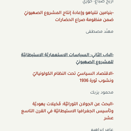
أريج صبّاغ- خوري
-بنيامين نتنياهو وإعادة إنتاج المشروع الصهيونيّ
ضمن منظومة صراع الحضارات
مهنّد مصطفى
-الباب الثاني: السياسات الاستعماريّة الاستيطانيّة
للمشروع الصهيونيّ
-الاقتصاد السياسيّ تحت النظام الكولونياليّ
ونشوب ثورة 1936
محمود يزبك
-البحث عن الجولان التوراتيّة: مُخيلات يهوديّة
وتأسيس الجغرافيا الاستيطانيّة في القرن التاسع
عشر
عامر إبراهيم