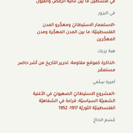
في فلسطين ما بين ثنائيّة الرفض والقبول
مَي البزور
-الاستعمار الاستيطانيّ ومهجَّرو المدن
الفلسطينيّة: ما بين المدن المهجَّرة ومدن
المهجَّرين
هبة يزبك
-الذاكرة كموقع مقاومة: تحرير التاريخ من أشر حاضر
مستعمّر
أميرة سِلْمي
-المشروع الاستيطانيّ الصهيونيّ في الأغنية
الشعبيّة السياسيّة: قراءة في الشفاهيّة
الفلسطينيّة الثوريّة 1917- 1952
قَسَم الحاجّ