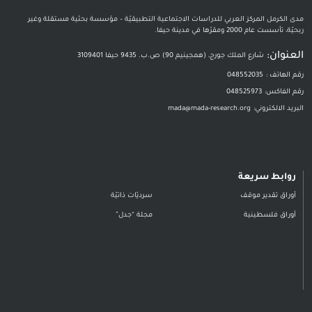
مدى الكرمل المركز العربي للدراسات الاجتماعية التطبيقيّة – مؤسسة بحثية مستقلة وغير
ربحيّة، تأسست عام 2000 ومقرّها في مدينة حيفا.
العنوان:
شارع الملك جورج، (همجينيم 90) ص.ب. 9435 حيفا 3109401
رقم الهاتف :
048552035
رقم الفاكس:
048525973
البريد الالكتروني:
mada@mada-research.org
روابط سريعة
أوراق تقدير موقف
سرديّات ذاتيّة
أوراق فلسطينية
مجلة “جدل”