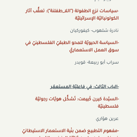
-
سياسات نزع الطفولة ("اللا_طفلنة"): تعقُّب آثار
الكولونياليّة الإسرائيليّة
نادرة شلهوب- كيفوركيان
-السياسة الحيويّة للمحو الطبقيّ الفلسطينيّ في
سوق العمل الاستعماريّ
سراب أبو ربيعة- قويدر
-الباب الثالث: في فاعليّة المستعمَر
-السيّدة كيرن كَييمت: تَشكُّل هويّات رجوليّة
فلسطينيّة
عرين هوّاري
-مفهوم التطبيع ضمن بنْية الاستعمار الاستيطانيّ