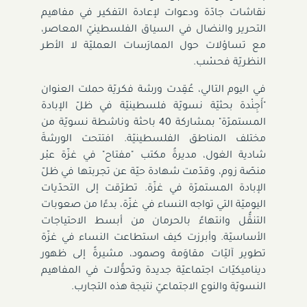
نقاشات جادّة ودعوات لإعادة التفكير في مفاهيم
التحرير والنضال في السياق الفلسطينيّ المعاصر،
مع تساؤلات حول الممارَسات العمليّة لا الأطر
النظريّة فحسْب.
في اليوم التالي، عُقِدت ورشة فكريّة حملت العنوان
"أَجِنْدة بحثيّة نسويّة فلسطينيّة في ظلّ الإبادة
المستمرّة" بمشاركة 40 باحثة وناشطة نسويّة من
مختلف المناطق الفلسطينيّة. افتتحت الورشةَ
شادية الغول، مديرةُ مكتب "مفتاح" في غزّة عبْر
منصّة زوم، وقدّمت شهادة حيّة عن تجربتها في ظلّ
الإبادة المستمرّة في غزّة. تطرّقت إلى التحدّيات
اليوميّة التي تواجه النساء في غزّة، بدءًا من صعوبات
التنقُّل وانتهاءً بالحرمان من أبسط الاحتياجات
الأساسيّة. وأبرزت كيف استطاعت النساء في غزّة
تطوير آليّات مقاوَمة وصمود، مشيرةً إلى ظهور
ديناميكيّات اجتماعيّة جديدة وتحوُّلات في المفاهيم
النسويّة والنوع الاجتماعيّ نتيجة هذه التجارب.