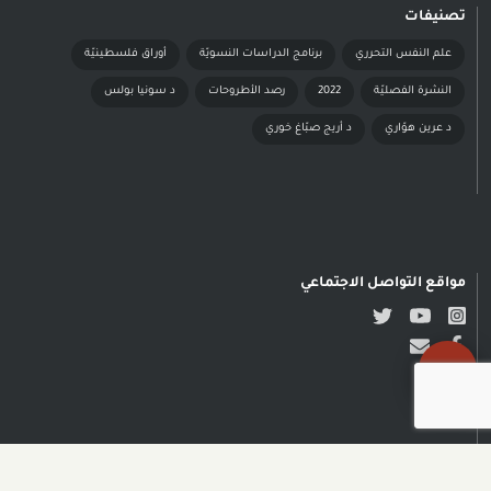
تصنيفات
علم النفس التحرري
برنامج الدراسات النسويّة
أوراق فلسطينيّة
النشرة الفصليّة
2022
رصد الأطروحات
د سونيا بولس
د عرين هوّاري
د أريج صبّاغ خوري
مواقع التواصل الاجتماعي