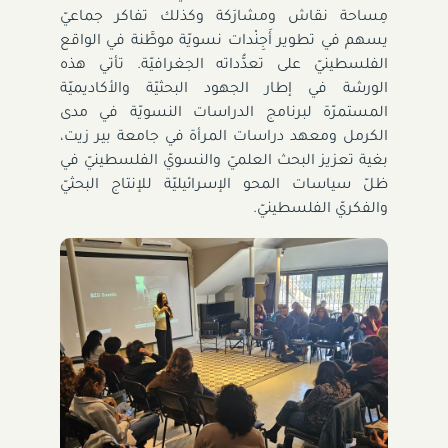
مِساحة نقاش ومشارَكة وكذلك تفاكر جماعيّ
يسهم في تطوير أَجِنْدات نسويّة موطَّنة في الواقع
الفلسطينيّ على تعدُّداته الجغرافيّة. تأتي هذه
الورشة في إطار الجهود البحثيّة والأكاديميّة
المستمرّة لبرنامج الدراسات النسويّة في مدى
الكرمل ومعهد دراسات المرأة في جامعة بير زيت،
بغية تعزيز البحث العلميّ والنسويّ الفلسطينيّ في
ظلّ سياسات المحو الإسرائيليّة للإنتاج البحثيّ
والفكريّ الفلسطينيّ.