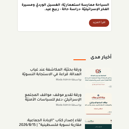
السياحة ممارسة استعماريّة: الغسيل الورديّ ومسيرة
الفخر الإسرائيليّة -دراسة حالة - ربيع عيد.
اقرأ المزيد
أخبار مدى
ورقة بحثيّة: المكاشفة عند غياب
العدالة: قراءة في الاستجابة النسويّة
الفلسطينيّة داخل مناطق الـ48 لقضايا
بواسطة Mada Admin
التحرّش الجنسيّ والشخصيّات العامّة
(اب 2026)
ورقة تقدير موقف: مواقف المجتمع
الإسرائيليّ: دعم للسياسات الأمنيّة
والحروب وعدم رضا عن النتائج (تمّوز
بواسطة Mada Admin
2026)
لقاء إصدار كتاب “اﻹﺑﺎدةّ اﻟﺠﻤﺎﻋﻴﺔ:
ﻣﻘﺎرﺑﺔ ﻧﺴﻮﻳﺔ ﻓﻠﺴﻄﻴﻨﻴﺔ” | 2026/8/15