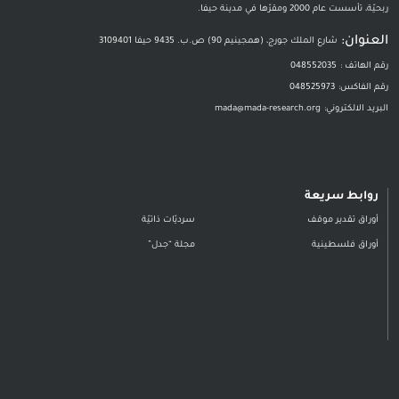
ربحيّة، تأسست عام 2000 ومقرّها في مدينة حيفا.
العنوان:
شارع الملك جورج، (همجينيم 90) ص.ب. 9435 حيفا 3109401
رقم الهاتف :
048552035
رقم الفاكس:
048525973
البريد الالكتروني:
mada@mada-research.org
روابط سريعة
أوراق تقدير موقف
سرديّات ذاتيّة
أوراق فلسطينية
مجلة “جدل”