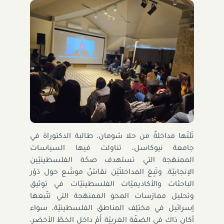
تَلَتْها مداخلةٌ من حلا شومان، طالبة الدكتوراة في
جامعة نيوكاسل، تناولت فيها السياسات
الممنهَجة التي تستهدف صحّة الفلسطينيّين
الإنجابيّة. وتَبِعَ المداخلتَيْن نقاشٌ موسَّع حول دَوْر
الباحثات والأكاديميّات الفلسطينيّات في توثيق
وتحليل ممارَسات المحو الممنهَجة التي تتّبعها
إسرائيل في مختلِف المناطق الفلسطينيّة، سواء
أكان ذاك في الضفّة الغربيّة أَمْ داخل الخطّ الأخضر،