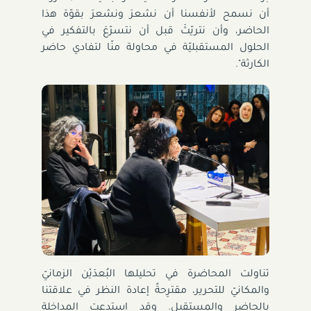
أن نسمح لأنفسنا أن نشعرَ ونشعرَ بقوّة هذا
الحاضر، وأن نتريّثَ قبل أن نتسرّعَ بالتفكير في
الحلول المستقبليّة في محاولة منّا لتفادي حاضر
الكارثة".
تناولت المحاضرة في تحليلها البُعدَيْن الزمانيّ
والمكانيّ للتحرير، مقترِحةً إعادة النظر في علاقتنا
بالحاضر والمستقبل. وقد استدعت المداخلة