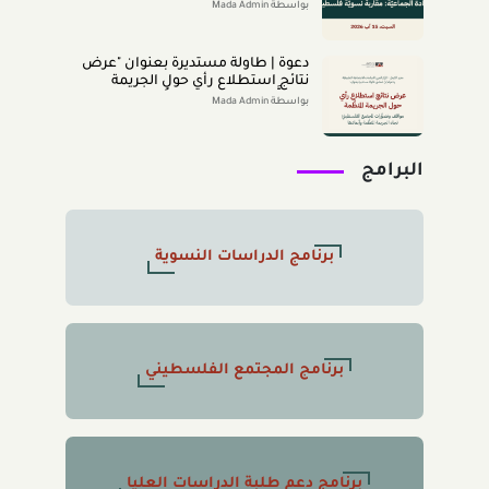
|
بواسطة Mada Admin
دعوة | طاولة مستديرة بعنوان "عرض
نتائج استطلاع رأي حول الجريمة
المنظَّمة- مواقف وتصوُّرات المجتمع
بواسطة Mada Admin
الفلسطينيّ تجاه الجريمة المنظَّمة
وأبعادها" 2026/8/11
البرامج
برنامج الدراسات النسوية
برنامج المجتمع الفلسطيني
برنامج دعم طلبة الدراسات العليا