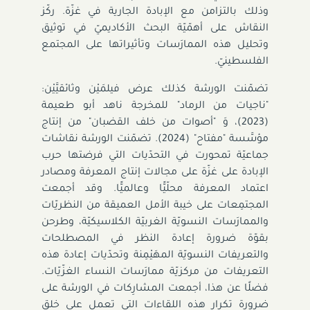
وذلك بالتزامن مع الإبادة الجارية في غزّة. ركّز
النقاش على أهمّيّة البحث الأكاديميّ في توثيق
وتحليل هذه الممارَسات وتأثيراتها على المجتمع
الفلسطينيّ.
تضمّنت الورشة كذلك عرض فيلمَيْن وثائقيَّيْن:
"ناجيات من الرماد" للمخرجة ناهد أبو طعيمة
(2023)، وَ "أصوات من خلف القضبان" من إنتاج
مؤسَّسة "مفتاح" (2024). تضمّنت الورشة نقاشات
جماعيّة تمحورت في التحدّيات التي فرضتها حرب
الإبادة على غزّة على مجالات إنتاج المعرفة ومصادر
اعتماد المعرفة محلّيًّا وعالميًّا. وقد أجمعت
المجتمِعات على خيبة الأمل العميقة من النظريّات
والممارَسات النسويّة الغربيّة الكلاسيكيّة، وطرحن
بقوّة ضرورة إعادة النظر في المصطلحات
والتعريفات النسويّة المهَيْمِنة وتحدّيات إعادة هذه
التعريفات من مركزيّة ممارَسات النساء الغزّيّات.
فضلًا عن هذا، أجمعت المشارِكات في الورشة على
ضرورة تكرار هذه اللقاءات التي تعمل على خلق