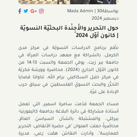
بواسطةMada Admin
30
|
ديسمبر 2024
حول التحرير والأَجِنْدة البحثيّة النسويّة
| كانون أوّل 2024
نظّم برنامج الدراسات النسويّة في مركز مدى
الكرمل، بالشراكة مع معهد دراسات المرأة في
جامعة بير زيت، يومَيِ الجمعة والسبت 13-14 من
كانون الأوّل الجاري (2024)، محاضرة وورشة فكريّة
في مركز خليل السكاكيني برام الله، تناولتا قضايا
التحرُّر والبحث النسويّ الفلسطينيّ في سياق حرب
الإبادة على غزّة.
مساء الجمعة قدّمت سامرة اسمير، التي تعمل
أستاذة مشارِكة في دائرة البلاغة بجامعة كاليفورنيا-
بيركلي، والمشتبكة بالشأن السياسيّ العامّ،
محاضَرةً حملت العنوان "في حضرة الأنقاض: التحرير
كممارسة"، وأدارت النقاشَ همّت زعبي، مديرة