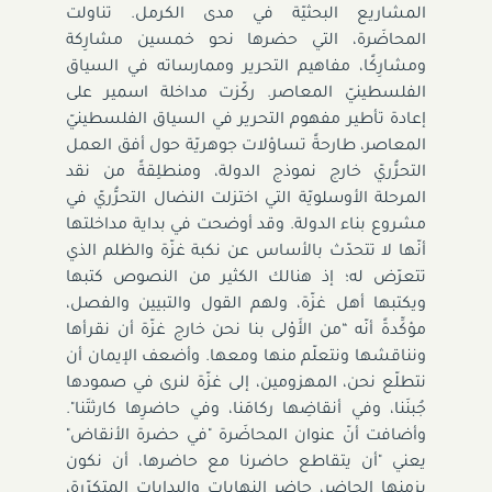
المشاريع البحثيّة في مدى الكرمل. تناولت
المحاضَرة، التي حضرها نحو خمسين مشارِكة
ومشارِكًا، مفاهيم التحرير وممارساته في السياق
الفلسطينيّ المعاصر. ركّزت مداخلة اسمير على
إعادة تأطير مفهوم التحرير في السياق الفلسطينيّ
المعاصر، طارحةً تساؤلات جوهريّة حول أفق العمل
التحرُّريّ خارج نموذج الدولة، ومنطلِقةً من نقد
المرحلة الأوسلويّة التي اختزلت النضال التحرُّريّ في
مشروع بناء الدولة. وقد أوضحت في بداية مداخلتها
أنّها لا تتحدّث بالأساس عن نكبة غزّة والظلم الذي
تتعرّض له؛ إذ هنالك الكثير من النصوص كتبها
ويكتبها أهل غزّة، ولهم القول والتبيين والفصل،
مؤكِّدةً أنّه “من الأَوْلى بنا نحن خارج غزّة أن نقرأها
ونناقشها ونتعلّم منها ومعها. وأضعف الإيمان أن
نتطلّع نحن، المهزومين، إلى غزّة لنرى في صمودها
جُبنَنا، وفي أنقاضِها ركامَنا، وفي حاضرِها كارثتَنا".
وأضافت أنّ عنوان المحاضَرة "في حضرة الأنقاض"
يعني "أن يتقاطع حاضرنا مع حاضرها، أن نكون
بزمنها الحاضر، حاضر النهايات والبدايات المتكرّرة،