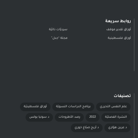
روابط سريعة
أوراق تقدير موقف
سرديّات ذاتيّة
أوراق فلسطينية
مجلة “جدل”
تصنيفات
علم النفس التحرري
برنامج الدراسات النسويّة
أوراق فلسطينيّة
النشرة الفصليّة
2022
رصد الأطروحات
د سونيا بولس
د عرين هوّاري
د أريج صبّاغ خوري