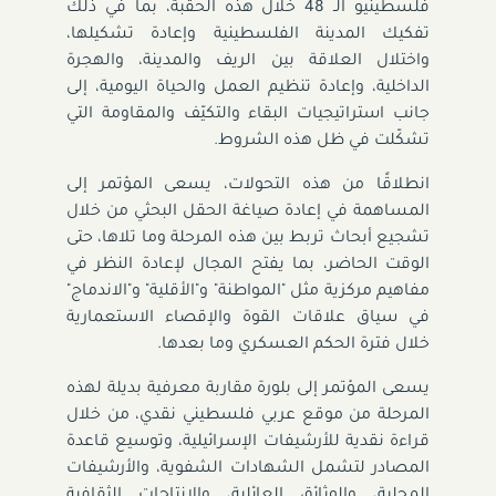
فلسطينيو الـ 48 خلال هذه الحقبة، بما في ذلك
تفكيك المدينة الفلسطينية وإعادة تشكيلها،
واختلال العلاقة بين الريف والمدينة، والهجرة
الداخلية، وإعادة تنظيم العمل والحياة اليومية، إلى
جانب استراتيجيات البقاء والتكيّف والمقاومة التي
تشكّلت في ظل هذه الشروط.
انطلاقًا من هذه التحولات، يسعى المؤتمر إلى
المساهمة في إعادة صياغة الحقل البحثي من خلال
تشجيع أبحاث تربط بين هذه المرحلة وما تلاها، حتى
الوقت الحاضر، بما يفتح المجال لإعادة النظر في
مفاهيم مركزية مثل "المواطنة" و"الأقلية" و"الاندماج"
في سياق علاقات القوة والإقصاء الاستعمارية
خلال فترة الحكم العسكري وما بعدها.
يسعى المؤتمر إلى بلورة مقاربة معرفية بديلة لهذه
المرحلة من موقع عربي فلسطيني نقدي، من خلال
قراءة نقدية للأرشيفات الإسرائيلية، وتوسيع قاعدة
المصادر لتشمل الشهادات الشفوية، والأرشيفات
المحلية، والوثائق العائلية، والإنتاجات الثقافية