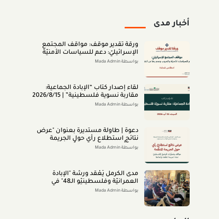
أخبار مدى
ورقة تقدير موقف: مواقف المجتمع
الإسرائيليّ: دعم للسياسات الأمنيّة
والحروب وعدم رضا عن النتائج (تمّوز
بواسطة Mada Admin
2026)
لقاء إصدار كتاب “اﻹﺑﺎدةّ اﻟﺠﻤﺎﻋﻴﺔ:
ﻣﻘﺎرﺑﺔ ﻧﺴﻮﻳﺔ ﻓﻠﺴﻄﻴﻨﻴﺔ” | 2026/8/15
|
بواسطة Mada Admin
دعوة | طاولة مستديرة بعنوان "عرض
نتائج استطلاع رأي حول الجريمة
المنظَّمة- مواقف وتصوُّرات المجتمع
بواسطة Mada Admin
الفلسطينيّ تجاه الجريمة المنظَّمة
وأبعادها" 2026/8/11
مدى الكرمل يَعْقد ورشة "الإبادة
العمرانيّة وفلسطينيّو الـ48" في
الناصرة (تمّوز 2026)
بواسطة Mada Admin