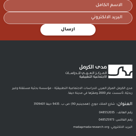
ارسال
مدى الكرمل المركز العربي للدراسات الاجتماعية التطبيقيّة – مؤسسة بحثية مستقلة وغير
ربحيّة، تأسست عام 2000 ومقرّها في مدينة حيفا.
العنوان:
شارع الملك جورج، (همجينيم 90) ص.ب. 9435 حيفا 3109401
رقم الهاتف :
048552035
رقم الفاكس:
048525973
البريد الالكتروني:
mada@mada-research.org