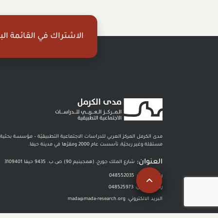
الاشتراك في القائمة البر
مدى الكرمل المركز العربي للدراسات الاجتماعية التطبيقيّة – مؤسسة بحثية
مستقلة وغير ربحيّة، تأسست عام 2000 ومقرّها في مدينة حيفا.
العنوان:
شارع الملك جورج، (همجينيم 90) ص.ب. 9435 حيفا 3109401
رقم الهاتف :
048552035
رقم الفاكس:
048525973
البريد الالكتروني:
mada@mada-research.org