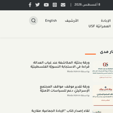
|
8 أغسطس 2026
الإبادة
الأرشيف
English
العمرانيّة USF
ار مدى
ورقة بحثيّة: المكاشفة عند غياب العدالة:
قراءة في الاستجابة النسويّة الفلسطينيّة
داخل مناطق الـ48 لقضايا التحرّش الجنسيّ
بواسطة Mada Admin
والشخصيّات العامّة (اب 2026)
ورقة تقدير موقف: مواقف المجتمع
الإسرائيليّ: دعم للسياسات الأمنيّة
والحروب وعدم رضا عن النتائج (تمّوز 2026)
بواسطة Mada Admin
لقاء إصدار كتاب “اﻹﺑﺎدةّ اﻟﺠﻤﺎﻋﻴﺔ: ﻣﻘﺎرﺑﺔ