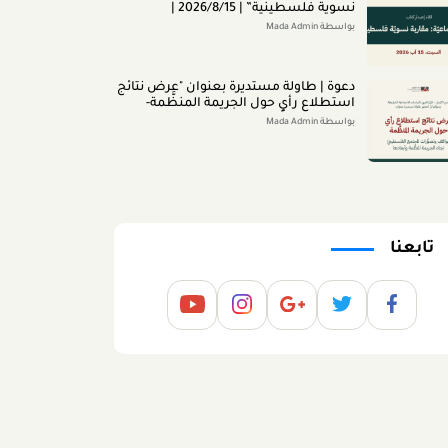
ﻧﺴﻮﻳﺔ ﻓﻠﺴﻄﻴﻨﻴﺔ” | 2026/8/15 |
بواسطة Mada Admin
دعوة | طاولة مستديرة بعنوان "عرض نتائج
استطلاع رأي حول الجريمة المنظَّمة-
مواقف وتصوُّرات المجتمع الفلسطينيّ
بواسطة Mada Admin
تجاه الجريمة المنظَّمة وأبعادها" 2026/8/11
تابعنا