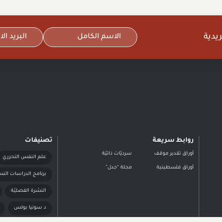
يدية
روابط سريعة
تصنيفات
أوراق تقدير موقف
سرديّات ذاتيّة
علم النفس التحرري
أوراق فلسطينية
مجلة “جدل”
برنامج الدراسات النس
النشرة الفصليّة
د سونيا بولس