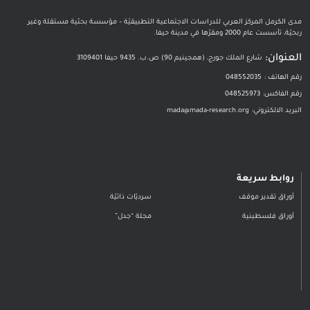
مدى الكرمل المركز العربي للدراسات الاجتماعية التطبيقيّة – مؤسسة بحثية مستقلة وغير
ربحيّة، تأسست عام 2000 ومقرّها في مدينة حيفا.
العنوان:
شارع الملك جورج، (همجينيم 90) ص.ب. 9435 حيفا 3109401
رقم الهاتف :
048552035
رقم الفاكس:
048525973
البريد الالكتروني:
mada@mada-research.org
روابط سريعة
أوراق تقدير موقف
سرديّات ذاتيّة
أوراق فلسطينية
مجلة “جدل”