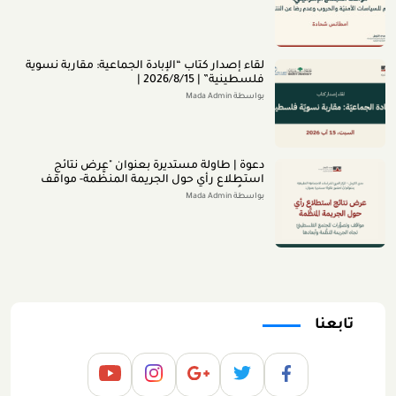
لقاء إصدار كتاب “اﻹﺑﺎدةّ اﻟﺠﻤﺎﻋﻴﺔ: ﻣﻘﺎرﺑﺔ ﻧﺴﻮﻳﺔ
ﻓﻠﺴﻄﻴﻨﻴﺔ” | 2026/8/15 |
بواسطة Mada Admin
دعوة | طاولة مستديرة بعنوان "عرض نتائج
استطلاع رأي حول الجريمة المنظَّمة- مواقف
وتصوُّرات المجتمع الفلسطينيّ تجاه الجريمة
بواسطة Mada Admin
المنظَّمة وأبعادها" 2026/8/11
تابعنا