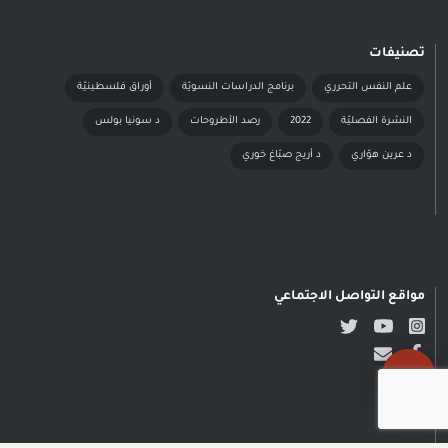
تصنيفات
علم النفس التحرري
برنامج الدراسات النسويّة
أوراق فلسطينيّة
النشرة الفصليّة
2022
رصد الأطروحات
د سونيا بولس
د عرين هوّاري
د أريج صبّاغ خوري
مواقع التواصل الاجتماعي