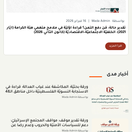
بواسطة
Mada Admin
|
16 فبراير 2026
تقدير حالة: مَن دفَع الثمن؟ قراءة أوّليّة في ملامح متّهَمي هبّة الكرامة (أيّار
2021): الخلفيّة الاجتماعيّة–الاقتصاديّة (كانون الثاني 2026)
اقرأ المزيد
أخبار مدى
ورقة بحثيّة: المكاشفة عند غياب العدالة: قراءة في
الاستجابة النسويّة الفلسطينيّة داخل مناطق الـ48
لقضايا التحرّش الجنسيّ والشخصيّات العامّة (اب
بواسطة Mada Admin
2026)
ورقة تقدير موقف: مواقف المجتمع الإسرائيليّ:
دعم للسياسات الأمنيّة والحروب وعدم رضا عن
النتائج (تمّوز 2026)
بواسطة Mada Admin