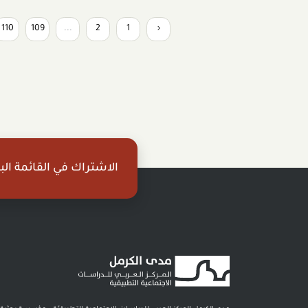
110
109
...
2
1
‹
الاشتراك في القائمة البر