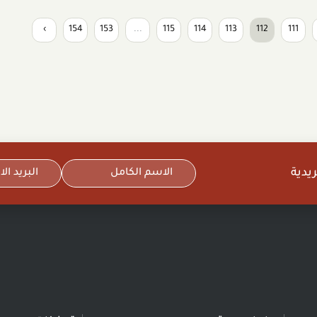
›
154
153
...
115
114
113
112
111
يدية