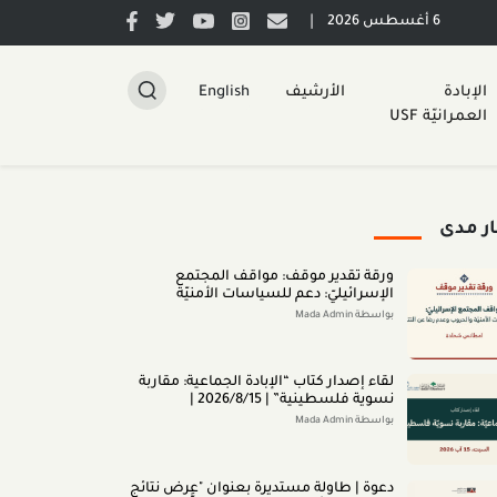
|
6 أغسطس 2026
الإبادة
الأرشيف
English
العمرانيّة USF
ار مدى
ورقة تقدير موقف: مواقف المجتمع
الإسرائيليّ: دعم للسياسات الأمنيّة
والحروب وعدم رضا عن النتائج (تمّوز 2026)
بواسطة Mada Admin
لقاء إصدار كتاب “اﻹﺑﺎدةّ اﻟﺠﻤﺎﻋﻴﺔ: ﻣﻘﺎرﺑﺔ
ﻧﺴﻮﻳﺔ ﻓﻠﺴﻄﻴﻨﻴﺔ” | 2026/8/15 |
بواسطة Mada Admin
دعوة | طاولة مستديرة بعنوان "عرض نتائج