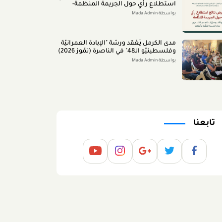
استطلاع رأي حول الجريمة المنظَّمة-
مواقف وتصوُّرات المجتمع الفلسطينيّ
بواسطة Mada Admin
تجاه الجريمة المنظَّمة وأبعادها" 2026/8/11
مدى الكرمل يَعْقد ورشة "الإبادة العمرانيّة
وفلسطينيّو الـ48" في الناصرة (تمّوز 2026)
بواسطة Mada Admin
تابعنا