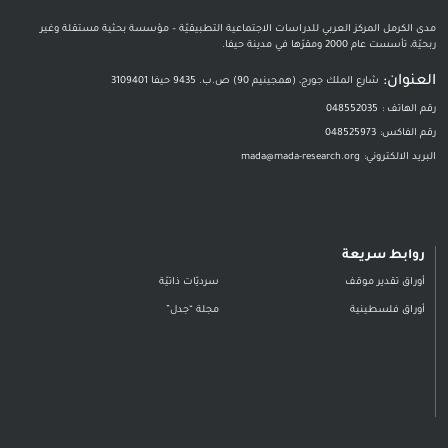
مدى الكرمل المركز العربي للدراسات الاجتماعية التطبيقيّة – مؤسسة بحثية مستقلة وغير
ربحيّة، تأسست عام 2000 ومقرّها في مدينة حيفا.
العنوان:
شارع الملك جورج، (همجينيم 90) ص.ب. 9435 حيفا 3109401
رقم الهاتف :
048552035
رقم الفاكس:
048525973
البريد الالكتروني:
mada@mada-research.org
روابط سريعة
أوراق تقدير موقف
سرديّات ذاتيّة
أوراق فلسطينية
مجلة “جدل”