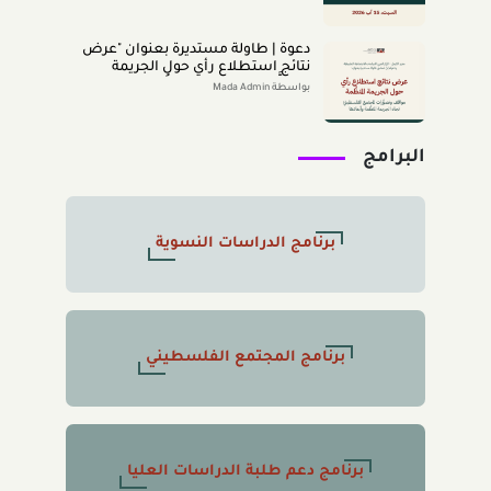
دعوة | طاولة مستديرة بعنوان "عرض
نتائج استطلاع رأي حول الجريمة
المنظَّمة- مواقف وتصوُّرات المجتمع
بواسطة Mada Admin
الفلسطينيّ تجاه الجريمة المنظَّمة
وأبعادها" 2026/8/11
البرامج
برنامج الدراسات النسوية
برنامج المجتمع الفلسطيني
برنامج دعم طلبة الدراسات العليا