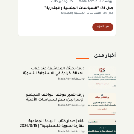
بواسطة
Mada Admin
|
25 نوفمبر 2015
جدل 24: “السياسات الجنسية والجندرية”
جدل 24: “السياسات الجنسية والجندرية”
اقرأ المزيد
أخبار مدى
ورقة بحثيّة: المكاشفة عند غياب
العدالة: قراءة في الاستجابة النسويّة
الفلسطينيّة داخل مناطق الـ48 لقضايا
بواسطة Mada Admin
التحرّش الجنسيّ والشخصيّات العامّة
(اب 2026)
ورقة تقدير موقف: مواقف المجتمع
الإسرائيليّ: دعم للسياسات الأمنيّة
والحروب وعدم رضا عن النتائج (تمّوز
بواسطة Mada Admin
2026)
لقاء إصدار كتاب “اﻹﺑﺎدةّ اﻟﺠﻤﺎﻋﻴﺔ:
ﻣﻘﺎرﺑﺔ ﻧﺴﻮﻳﺔ ﻓﻠﺴﻄﻴﻨﻴﺔ” | 2026/8/15
|
بواسطة Mada Admin