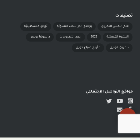
تصنيفات
علم النفس التحرري
برنامج الدراسات النسويّة
أوراق فلسطينيّة
النشرة الفصليّة
2022
رصد الأطروحات
د سونيا بولس
د عرين هوّاري
د أريج صبّاغ خوري
مواقع التواصل الاجتماعي