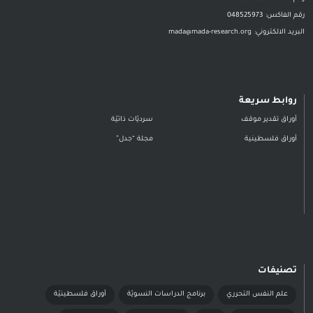
رقم الفاكس:
048525973
البريد الالكتروني:
mada@mada-research.org
روابط سريعة
أوراق تقدير موقف
سرديّات ذاتيّة
أوراق فلسطينية
مجلة “جدل”
تصنيفات
علم النفس التحرري
برنامج الدراسات النسويّة
أوراق فلسطينيّة