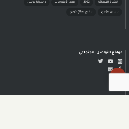
النشرة الفصليّة
2022
رصد الأطروحات
د سونيا بولس
د عرين هوّاري
د أريج صبّاغ خوري
مواقع التواصل الاجتماعي
حقوق النشر محفوظة © مدى