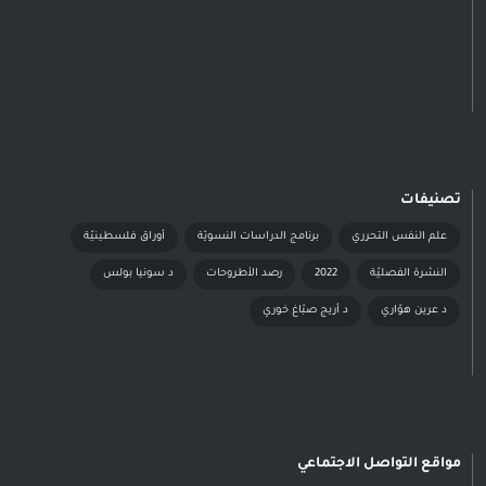
تصنيفات
علم النفس التحرري
برنامج الدراسات النسويّة
أوراق فلسطينيّة
النشرة الفصليّة
2022
رصد الأطروحات
د سونيا بولس
د عرين هوّاري
د أريج صبّاغ خوري
مواقع التواصل الاجتماعي