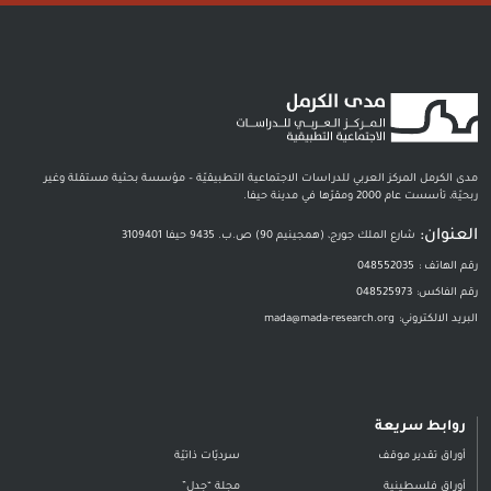
مدى الكرمل المركز العربي للدراسات الاجتماعية التطبيقيّة – مؤسسة بحثية مستقلة وغير
ربحيّة، تأسست عام 2000 ومقرّها في مدينة حيفا.
العنوان:
شارع الملك جورج، (همجينيم 90) ص.ب. 9435 حيفا 3109401
رقم الهاتف :
048552035
رقم الفاكس:
048525973
البريد الالكتروني:
mada@mada-research.org
روابط سريعة
أوراق تقدير موقف
سرديّات ذاتيّة
أوراق فلسطينية
مجلة “جدل”