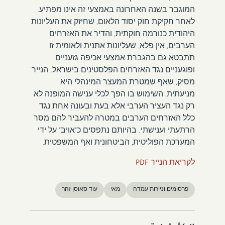
המוגבר בשנה האחרונה באמצעי זה אינו מפתיע.
לאחר חקיקת חוק יסוד הלאום, שחיזק את העליונות
היהודית כנורמה חוקתית, והדיר את האזרחים
הערבים, אין פלא, שעליונות אתנית ולאומית זו
תתבטא גם בהגברת אמצעי אכיפה גזעניים
ופוגעניים נגד האזרחים הפלסטינים בישראל. הנייר
מסיק, שאף שמטרת המעצר המינהלי היא
מניעתית, השימוש בו הפך לכלי ענישה המופנה לא
רק נגד העציר הערבי אלא בעת ובעונה אחת נגד
כלל האזרחים הערבים במטרה להעביר להם מסר
הרתעתי וענישתי. בהיותם נתפסים כ"אויב" על ידי
המערכת הפוליטית, הביטחונית ואף המשפטית.
לקריאת הנייר PDF
פרסומים וניירות עמדה
מאי
עוד סאוסן זהר