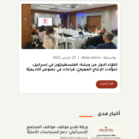
بواسطة
Mada Admin
|
23 مارس 2023
اللقاء الاول من ورشة: الفلسطينيّون في إسرائيل:
تحوُّلات الإنتاج المعرفيّ، قراءات في نصوص أكاديميّة
وتاريخيّة وقراءات نظريّة".
اقرأ المزيد
أخبار مدى
ورقة تقدير موقف: مواقف المجتمع
الإسرائيليّ: دعم للسياسات الأمنيّة
والحروب وعدم رضا عن النتائج (تمّوز
بواسطة Mada Admin