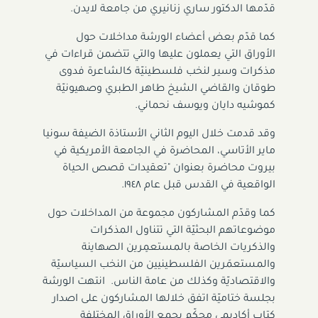
قدّمها الدكتور ساري زنانيري من جامعة لايدن.
كما قدّم بعض أعضاء الورشة مداخلات حول
الأوراق التي يعملون عليها والتي تتضمن قراءات في
مذكرات وسير لنخب فلسطينيّة كالشاعرة فدوى
طوقان والقاضي الشيخ طاهر الطبري وصهيونيّة
كموشيه دايان ويوسف نحماني.
وقد قدمت خلال اليوم الثاني الأستاذة الضيفة سونيا
ماير الأتاسي، المحاضرة في الجامعة الأمريكية في
بيروت محاضرة بعنوان "تعقيدات قصص الحياة
الواقعية في القدس قبل عام ١٩٤٨.
كما وقدّم المشاركون مجموعة من المداخلات حول
موضوعاتهم البحثيّة التي تتناول المذكرات
والذكريات الخاصة بالمستعمِرين الصهاينة
والمستعمَرين الفلسطينيين من النخب السياسيّة
والاقتصاديّة وكذلك من عامة الناس. انتهت الورشة
بجلسة ختاميّة اتفق خلالها المشاركون على اصدار
كتاب أكاديمي محكّم يجمع الأوراق المختلفة