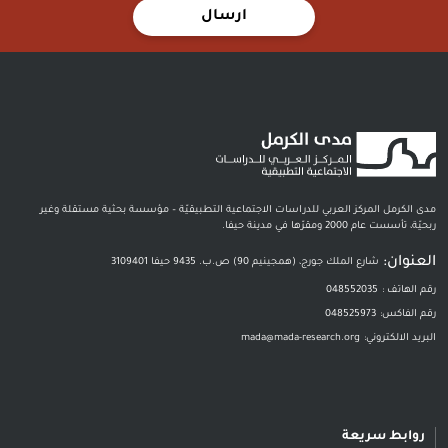
ارسال
مدى الكرمل المركز العربي للدراسات الاجتماعية التطبيقيّة – مؤسسة بحثية مستقلة وغير
ربحيّة، تأسست عام 2000 ومقرّها في مدينة حيفا.
العنوان:
شارع الملك جورج، (همجينيم 90) ص.ب. 9435 حيفا 3109401
رقم الهاتف :
048552035
رقم الفاكس:
048525973
البريد الالكتروني:
mada@mada-research.org
روابط سريعة