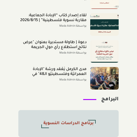
2026)
لقاء إصدار كتاب “اﻹﺑﺎدةّ اﻟﺠﻤﺎﻋﻴﺔ:
ﻣﻘﺎرﺑﺔ ﻧﺴﻮﻳﺔ ﻓﻠﺴﻄﻴﻨﻴﺔ” | 2026/8/15
|
بواسطة Mada Admin
دعوة | طاولة مستديرة بعنوان "عرض
نتائج استطلاع رأي حول الجريمة
المنظَّمة- مواقف وتصوُّرات المجتمع
بواسطة Mada Admin
الفلسطينيّ تجاه الجريمة المنظَّمة
وأبعادها" 2026/8/11
مدى الكرمل يَعْقد ورشة "الإبادة
العمرانيّة وفلسطينيّو الـ48" في
الناصرة (تمّوز 2026)
بواسطة Mada Admin
البرامج
برنامج الدراسات النسوية