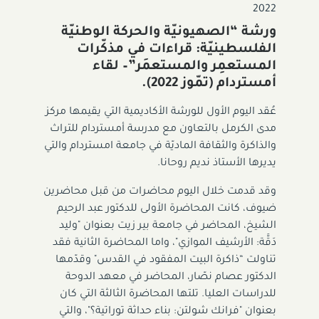
2022
ورشة “الصهيونيّة والحركة الوطنيّة
الفلسطينيّة: قراءات في مذكّرات
المستعمِر والمستعمَر”– لقاء
أمستردام (تمّوز 2022).
عُقد اليوم الأول للورشة الأكاديمية التي يقيمها مركز
مدى الكرمل بالتعاون مع مدرسة أمستردام للتراث
والذاكرة والثقافة الماديّة في جامعة امستردام والتي
يديرها الأستاذ نديم روحانا.
وقد قدمت خلال اليوم محاضرات من قبل محاضرين
ضيوف، كانت المحاضرة الأولى للدكتور عبد الرحيم
الشيخ، المحاضر في جامعة بير زيت بعنوان "وليد
دَقَّة: الأرشيف الموازي"، واما المحاضرة الثانية فقد
تناولت “ذاكرة البيت المفقود في القدس" وقدّمها
الدكتور عصام نصّار، المحاضر في معهد الدوحة
للدراسات العليا. تلتها المحاضرة الثالثة التي كان
بعنوان "فرانك شولتن: بناء حداثة توراتية؟"، والتي