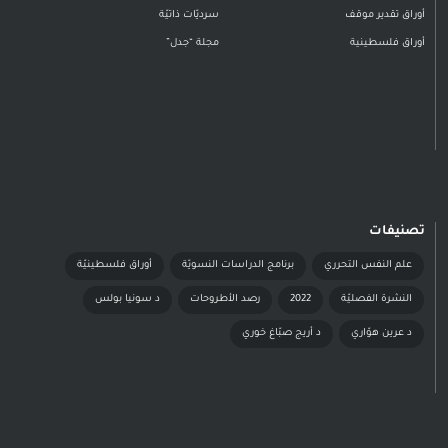
أوراق تقدير موقف
سرديّات ذاتيّة
أوراق فلسطينية
مجلة “جدل”
تصنيفات
علم النفس التحرري
برنامج الدراسات النسويّة
أوراق فلسطينيّة
النشرة الفصليّة
2022
رصد الأطروحات
د سونيا بولس
د عرين هوّاري
د أريج صبّاغ خوري