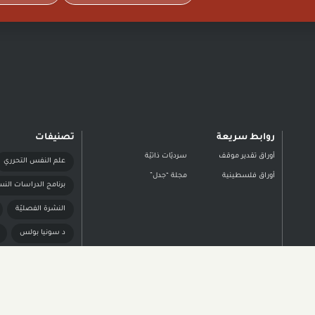
روابط سريعة
تصنيفات
أوراق تقدير موقف
سرديّات ذاتيّة
علم النفس التحرري
أوراق فلسطينية
مجلة “جدل”
برنامج الدراسات النس
النشرة الفصليّة
د سونيا بولس
د أريج صبّاغ خوري
حقوق