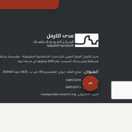
مدى الكرمل المركز العربي للدراسات الاجتماعية التطبيقيّة – مؤسسة بحثية
مستقلة وغير ربحيّة، تأسست عام 2000 ومقرّها في مدينة حيفا.
العنوان:
شارع الملك جورج، (همجينيم 90) ص.ب. 9435 حيفا 3109401
رقم الهاتف :
048552035
رقم الفاكس:
048525973
البريد الالكتروني:
mada@mada-research.org