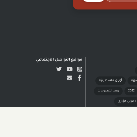
مواقع التواصل الاجتماعي
ويّة
أوراق فلسطينيّة
2022
رصد الأطروحات
د عرين هوّاري
 النشر محفوظة © مدى الكرمل| تصميم وتطوير NADSOFT