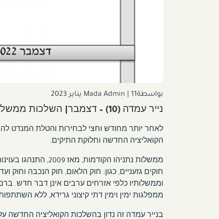
بواسطةMada Admin
11 يناير 2023
|
נייר עמדה (10) – דצמבר| השלכות ממשלת נתניהו השישית על האזרחים הערבים.
הקואליציה החדשה וחלוקת התיקים.
ממשלות נתניהו הקודמו
חוקים גזעניים, כגון: חוק הלאום, חוק הנכבה וחוק ועד
וממשלותיו כלפי אזרחים ערבים אינן דבר חדש. בר
ממפלגות ימין וימין דתי קיצוני גרידא, ללא השתתפ
בנייר עמדה זה נדון בהשלכות הקואליציה החדשה על 