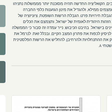
רבים, הקואליציה החדשה תהיה מסוכנת יותר מממשלות נתניהו
צמים ממילא, ולהגדיל את מינון הגזענות כלפי החברה
הגבלת חירויות פרט; הגבלת הרשות השופטת; ציוניזציה של
הות היהודית-לאומית של ישראל, ותצמצם את הכלים
ים בישראל. בהיבט הכיבוש, נייר עמדה זה סבור כי הממשלה
יסיון לכפות את פתרון המצב הקיים, ובכלל זאת: לנרמל את
 בכלל ושטחי C בפרט; להעמיק את ההתנחלויות ולהרחיבן; להחליש את הרשות הפלסטינית
חי A.