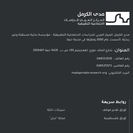
مدى الكرمل المركز العربي للدراسات الاجتماعية التطبيقيّة – مؤسسة بحثية مستقلة وغير
ربحيّة، تأسست عام 2000 ومقرّها في مدينة حيفا.
العنوان:
شارع الملك جورج، (همجينيم 90) ص.ب. 9435 حيفا 3109401
رقم الهاتف :
048552035
رقم الفاكس:
048525973
البريد الالكتروني:
mada@mada-research.org
روابط سريعة
أوراق تقدير موقف
سرديّات ذاتيّة
أوراق فلسطينية
مجلة “جدل”