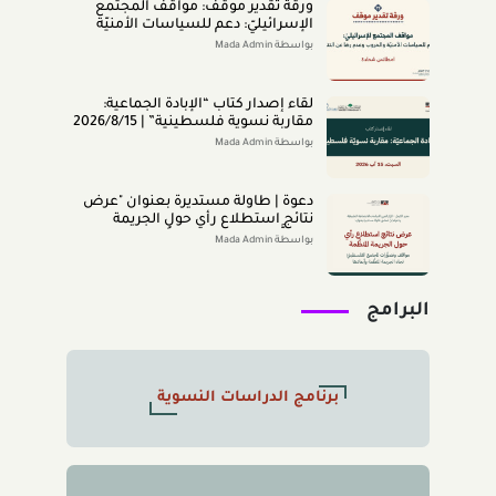
ورقة تقدير موقف: مواقف المجتمع
الإسرائيليّ: دعم للسياسات الأمنيّة
والحروب وعدم رضا عن النتائج (تمّوز
بواسطة Mada Admin
2026)
لقاء إصدار كتاب “اﻹﺑﺎدةّ اﻟﺠﻤﺎﻋﻴﺔ:
ﻣﻘﺎرﺑﺔ ﻧﺴﻮﻳﺔ ﻓﻠﺴﻄﻴﻨﻴﺔ” | 2026/8/15
|
بواسطة Mada Admin
دعوة | طاولة مستديرة بعنوان "عرض
نتائج استطلاع رأي حول الجريمة
المنظَّمة- مواقف وتصوُّرات المجتمع
بواسطة Mada Admin
الفلسطينيّ تجاه الجريمة المنظَّمة
وأبعادها" 2026/8/11
البرامج
برنامج الدراسات النسوية