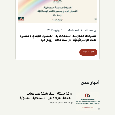
بواسطة
Mada Admin
|
1 يونيو 2023
السياحة ممارسة استعماريّة: الغسيل الورديّ ومسيرة
الفخر الإسرائيليّة -دراسة حالة - ربيع عيد.
اقرأ المزيد
أخبار مدى
ورقة بحثيّة: المكاشفة عند غياب
العدالة: قراءة في الاستجابة النسويّة
الفلسطينيّة داخل مناطق الـ48 لقضايا
بواسطة Mada Admin
التحرّش الجنسيّ والشخصيّات العامّة
(اب 2026)