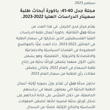
سبتمبر 2023
مجلة جدل 40-41: باكورة أبحاث طلبة
سمينار الدراسات العليا 2022-2023.
يقدّم مركز مدى الكرمل، في هذا العدد من
مجلّة
جدل
الثقافيّة، باكورة أعمال طلبة الدراسات
العليا الفلسطينيّين الذين شاركوا في سمنار الطلبة
في العامَيْن 2022-2023. جاء العدد غنيًّا بالمواضيع
المطروحة في القضايا السياسيّة والاجتماعيّة
والاقتصاديّة والتربويّة _ التعليميّة. وهو يشمل
بابَيْن؛ الأوّل منهما يتضمّن أوراقًا بحثيّة من إنتاج
طلبة السمنار في العام 2022، والثاني يتضمّن
مقالات رأي للطلبة من سمنار العام 2023.
تحاول مجلّة
جدل
أن تقدّم -وإنْ بصورة أوّليّة- أعمال
الطلبة البحثيّة التي يعملون عليها في دراستهم
الجامعيّة، من خلال التمرُّس على كتابة أبحاثهم على
شكل أوراق بحثيّة قصيرة لكنّها تتضمّن المقولات
الأساسيّة والنتائج الأوّليّة، فضلًا عن السجال