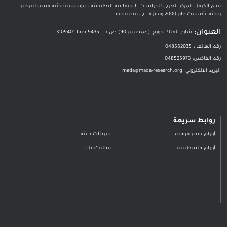
مدى الكرمل المركز العربي للدراسات الاجتماعية التطبيقيّة – مؤسسة بحثية مستقلة وغير
ربحيّة، تأسست عام 2000 ومقرّها في مدينة حيفا.
العنوان:
شارع الملك جورج، (همجينيم 90) ص.ب. 9435 حيفا 3109401
رقم الهاتف :
048552035
رقم الفاكس:
048525973
البريد الالكتروني:
mada@mada-research.org
روابط سريعة
أوراق تقدير موقف
سرديّات ذاتيّة
أوراق فلسطينية
مجلة “جدل”