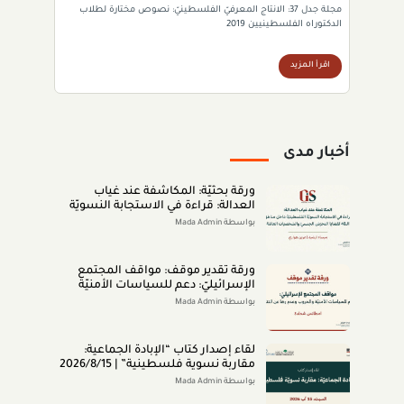
مجلة جدل 37: الانتاج المعرفيّ الفلسطينيّ: نصوص مختارة لطلاب
الدكتوراه الفلسطينيين 2019
اقرأ المزيد
أخبار مدى
ورقة بحثيّة: المكاشفة عند غياب
العدالة: قراءة في الاستجابة النسويّة
الفلسطينيّة داخل مناطق الـ48 لقضايا
بواسطة Mada Admin
التحرّش الجنسيّ والشخصيّات العامّة
(اب 2026)
ورقة تقدير موقف: مواقف المجتمع
الإسرائيليّ: دعم للسياسات الأمنيّة
والحروب وعدم رضا عن النتائج (تمّوز
بواسطة Mada Admin
2026)
لقاء إصدار كتاب “اﻹﺑﺎدةّ اﻟﺠﻤﺎﻋﻴﺔ:
ﻣﻘﺎرﺑﺔ ﻧﺴﻮﻳﺔ ﻓﻠﺴﻄﻴﻨﻴﺔ” | 2026/8/15
|
بواسطة Mada Admin