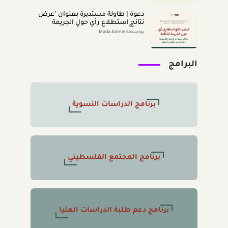
دعوة | طاولة مستديرة بعنوان "عرض
نتائج استطلاع رأي حول الجريمة
المنظَّمة- مواقف وتصوُّرات المجتمع
بواسطة Mada Admin
الفلسطينيّ تجاه الجريمة المنظَّمة
وأبعادها" 2026/8/11
البرامج
برنامج الدراسات النسوية
برنامج المجتمع الفلسطيني
برنامج دعم طلبة الدراسات العليا