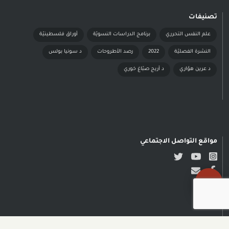
تصنيفات
علم النفس التحرري
برنامج الدراسات النسويّة
أوراق فلسطينيّة
النشرة الفصليّة
2022
رصد الأطروحات
د سونيا بولس
د عرين هوّاري
د أريج صبّاغ خوري
مواقع التواصل الاجتماعي