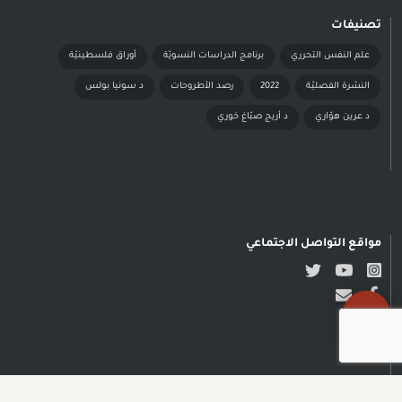
تصنيفات
علم النفس التحرري
برنامج الدراسات النسويّة
أوراق فلسطينيّة
النشرة الفصليّة
2022
رصد الأطروحات
د سونيا بولس
د عرين هوّاري
د أريج صبّاغ خوري
مواقع التواصل الاجتماعي