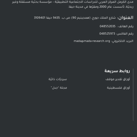
مدى الكرمل المركز العربي للدراسات الاجتماعية التطبيقيّة – مؤسسة بحثية مستقلة وغير
ربحيّة، تأسست عام 2000 ومقرّها في مدينة حيفا.
العنوان:
شارع الملك جورج، (همجينيم 90) ص.ب. 9435 حيفا 3109401
رقم الهاتف :
048552035
رقم الفاكس:
048525973
البريد الالكتروني:
mada@mada-research.org
روابط سريعة
أوراق تقدير موقف
سرديّات ذاتيّة
أوراق فلسطينية
مجلة “جدل”