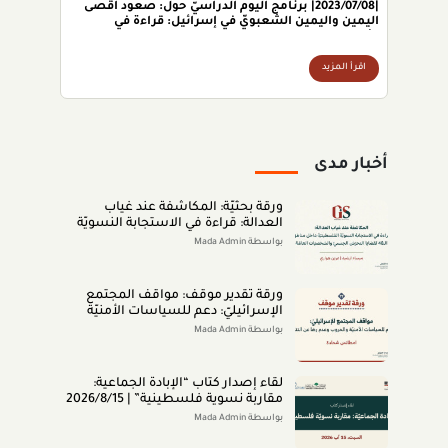
|2023/07/08| برنامج اليوم الدراسيّ حول: صعود أقصى
اليمين واليمين الشعبويّ في إسرائيل: قراءة في
الأسباب والمعاني والإسقاطات.
اقرأ المزيد
أخبار مدى
ورقة بحثيّة: المكاشفة عند غياب
العدالة: قراءة في الاستجابة النسويّة
الفلسطينيّة داخل مناطق الـ48 لقضايا
بواسطة Mada Admin
التحرّش الجنسيّ والشخصيّات العامّة
(اب 2026)
ورقة تقدير موقف: مواقف المجتمع
الإسرائيليّ: دعم للسياسات الأمنيّة
والحروب وعدم رضا عن النتائج (تمّوز
بواسطة Mada Admin
2026)
لقاء إصدار كتاب “اﻹﺑﺎدةّ اﻟﺠﻤﺎﻋﻴﺔ:
ﻣﻘﺎرﺑﺔ ﻧﺴﻮﻳﺔ ﻓﻠﺴﻄﻴﻨﻴﺔ” | 2026/8/15
|
بواسطة Mada Admin