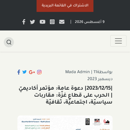
الاشتراك في القائمة البريدية
|
9 أغسطس 2026
بواسطةMada Admin
11
|
ديسمبر 2023
|2023/12/15| دعوة عامة: مؤتمر أكاديميّ
| الحرب على قطاع غزّة: مقاربات
سياسيّة، اجتماعيّة، ثقافيّة