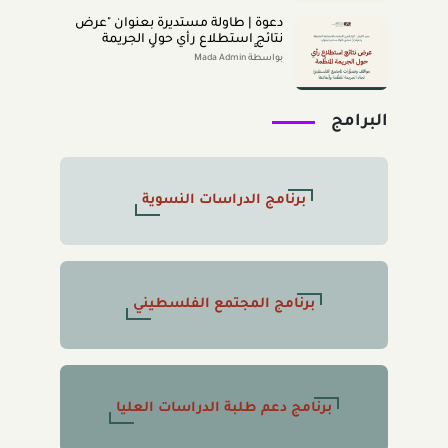
دعوة | طاولة مستديرة بعنوان "عرض
نتائج استطلاع رأي حول الجريمة
المنظَّمة- مواقف وتصوُّرات المجتمع
بواسطة Mada Admin
الفلسطينيّ تجاه الجريمة المنظَّمة
وأبعادها" 2026/8/11
البرامج
برنامج الدراسات النسوية
برنامج المجتمع الفلسطيني
برنامج دعم طلبة الدراسات العليا