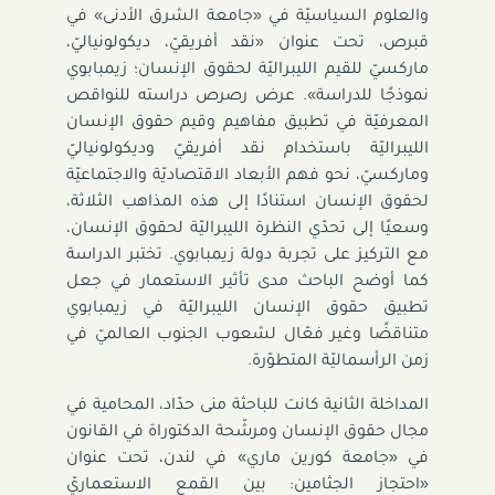
والعلوم السياسيّة في «جامعة الشرق الأدنى» في
قبرص، تحت عنوان «نقد أفريقيّ، ديكولونياليّ،
ماركسيّ للقيم الليبراليّة لحقوق الإنسان؛ زيمبابوي
نموذجًا للدراسة». عرض رصرص دراسته للنواقص
المعرفيّة في تطبيق مفاهيم وقيم حقوق الإنسان
الليبراليّة باستخدام نقد أفريقيّ وديكولونياليّ
وماركسيّ، نحو فهم الأبعاد الاقتصاديّة والاجتماعيّة
لحقوق الإنسان استنادًا إلى هذه المذاهب الثلاثة،
وسعيًا إلى تحدّي النظرة الليبراليّة لحقوق الإنسان،
مع التركيز على تجربة دولة زيمبابوي. تختبر الدراسة
كما أوضح الباحث مدى تأثير الاستعمار في جعل
تطبيق حقوق الإنسان الليبراليّة في زيمبابوي
متناقضًا وغير فعّال لشعوب الجنوب العالميّ في
زمن الرأسماليّة المتطوّرة.
المداخلة الثانية كانت للباحثة منى حدّاد، المحامية في
مجال حقوق الإنسان ومرشّحة الدكتوراة في القانون
في «جامعة كورين ماري» في لندن، تحت عنوان
«احتجاز الجثامين: بين القمع الاستعماريّ