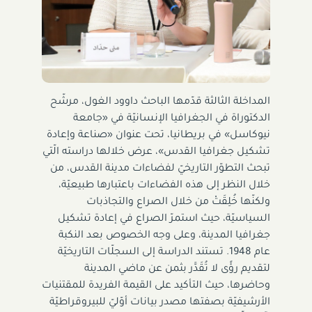
المداخلة الثالثة قدّمها الباحث داوود الغول، مرشّح
الدكتوراة في الجغرافيا الإنسانيّة في «جامعة
نيوكاسل» في بريطانيا، تحت عنوان «صناعة وإعادة
تشكيل جغرافيا القدس»، عرض خلالها دراسته الّتي
تبحث التطوّر التاريخيّ لفضاءات مدينة القدس، من
خلال النظر إلى هذه الفضاءات باعتبارها طبيعيّة،
ولكنّها خُلِقَتْ من خلال الصراع والتجاذبات
السياسيّة، حيث استمرّ الصراع في إعادة تشكيل
جغرافيا المدينة، وعلى وجه الخصوص بعد النكبة
عام 1948. تستند الدراسة إلى السجلّات التاريخيّة
لتقديم رؤًى لا تُقَدَّر بثمن عن ماضي المدينة
وحاضرها، حيث التأكيد على القيمة الفريدة للمقتنيات
الأرشيفيّة بصفتها مصدر بيانات أوّليّ للبيروقراطيّة