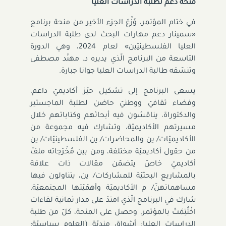
منحة دعم لطلبة الدراسات العليا
في ختام المؤتمر، وُزِّعَ الجزء الأخير من منحة برنامج
«سمينار دعم مهارات البحث لدى طلبة الدراسات
العليا الفلسطينيّين» لعام 2024، وهي الدورة
التاسعة من البرنامج الّذي يديره د. مهنّد مصطفى
وتنسّقه طالبة الدراسات العليا جوانا جبارة.
يسعى البرنامج إلى تشكيل حيّز أكاديميّ داعم،
وفضاء ثقافيّ ووطنيّ حاضن لطلبة الماجستير
والدكتوراة، يناقشون فيه أبحاثهم وكتاباتهم خلال
مسيرتهم الأكاديميّة، وتشارك فيه مجموعة من
الأكاديميّات/ ين والمحاضرات/ ين الفلسطينيّات/ ين
من حقول أكاديميّة مختلفة، ومن بين مُخْرَجاته ملفّ
أكاديميّ خاصّ يتضمّن مقالات ذات علاقة
بالمشاريع البحثيّة للمشاركات/ ين، يتناولون فيها
مساهماتهنّ/ م الأكاديميّة وأهمّيّتها المجتمعيّة.
شارك في البرنامج الّذي امتدّ على مدار ثمانية لقاءات
اخْتُتِمَتْ بالمؤتمر، وحصل على المنحة، كلّ من طلبة
الدراسات العليا: أشواق منديّة (العلوم سياسيّة؛