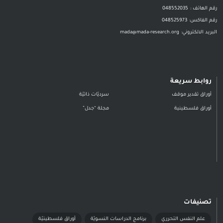
رقم الهاتف :
048552035
رقم الفاكس:
048525973
البريد الالكتروني:
mada@mada-research.org
روابط سريعة
أوراق تقدير موقف
سرديّات ذاتيّة
أوراق فلسطينية
مجلة “جدل”
تصنيفات
علم النفس التحرري
برنامج الدراسات النسويّة
أوراق فلسطينيّة