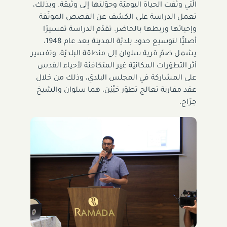
الّتي وثّقت الحياة اليوميّة وحوّلتها إلى وثيقة. وبذلك،
تعمل الدراسة على الكشف عن القصص الموثّقة
وإحيائها وربطها بالحاضر. تقدّم الدراسة تفسيرًا
أصليًّا لتوسيع حدود بلديّة المدينة بعد عام 1948،
يشمل ضمّ قرية سلوان إلى منطقة البلديّة، وتفسير
أثر التطوّرات المكانيّة غير المتكافئة لأحياء القدس
على المشاركة في المجلس البلديّ، وذلك من خلال
عقد مقارنة تعالج تطوّر حَيَّيْن، هما سلوان والشيخ
جرّاح.