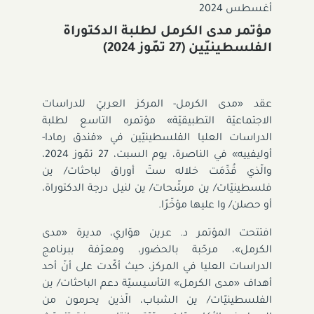
أغسطس 2024
مؤتمر مدى الكرمل لطلبة الدكتوراة
الفلسطينيّين (27 تمّوز 2024)‎
عقد «مدى الكرمل- المركز العربيّ للدراسات
الاجتماعيّة التطبيقيّة» مؤتمره التاسع لطلبة
الدراسات العليا الفلسطينيّين في «فندق رمادا-
أوليفييه» في الناصرة، يوم السبت، 27 تمّوز 2024،
والّذي قُدِّمَت خلاله ستّ أوراق لباحثات/ ين
فلسطينيّات/ ين مرشّحات/ ين لنيل درجة الدكتوراة،
أو حصلن/ وا عليها مؤخّرًا.
افتتحت المؤتمر د. عرين هوّاري، مديرة «مدى
الكرمل»، مرحّبة بالحضور، ومعرّفة ببرنامج
الدراسات العليا في المركز، حيث أكّدت على أنّ أحد
أهداف «مدى الكرمل» التأسيسيّة دعم الباحثات/ ين
الفلسطينيّات/ ين الشباب، الّذين يحرمون من