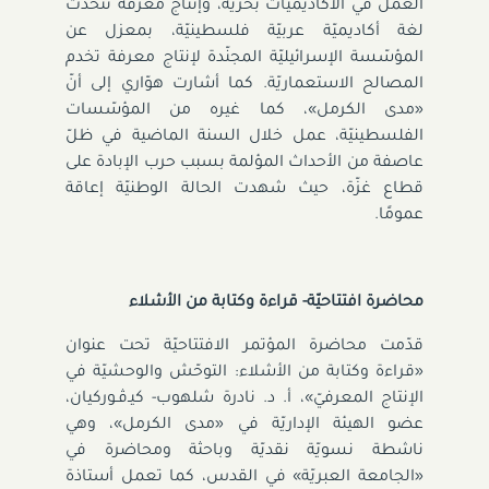
العمل في الأكاديميّات بحرّيّة، وإنتاج معرفة تتحدّث
لغة أكاديميّة عربيّة فلسطينيّة، بمعزل عن
المؤسّسة الإسرائيليّة المجنّدة لإنتاج معرفة تخدم
المصالح الاستعماريّة. كما أشارت هوّاري إلى أنّ
«مدى الكرمل»، كما غيره من المؤسّسات
الفلسطينيّة، عمل خلال السنة الماضية في ظلّ
عاصفة من الأحداث المؤلمة بسبب حرب الإبادة على
قطاع غزّة، حيث شهدت الحالة الوطنيّة إعاقة
عمومًا.
محاضرة افتتاحيّة- قراءة وكتابة من الأشلاء
قدّمت محاضرة المؤتمر الافتتاحيّة تحت عنوان
«قراءة وكتابة من الأشلاء: التوحّش والوحشيّة في
الإنتاج المعرفيّ»، أ. د. نادرة شلهوب- كيـﭬـوركيان،
عضو الهيئة الإداريّة في «مدى الكرمل»، وهي
ناشطة نسويّة نقديّة وباحثة ومحاضرة في
«الجامعة العبريّة» في القدس، كما تعمل أستاذة