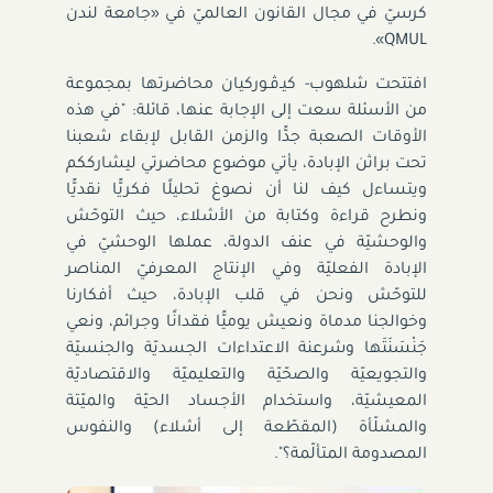
كرسيّ في مجال القانون العالميّ في «جامعة لندن
».
QMUL
افتتحت شلهوب- كيـﭬـوركيان محاضرتها بمجموعة
من الأسئلة سعت إلى الإجابة عنها، قائلة: "في هذه
الأوقات الصعبة جدًّا والزمن القابل لإبقاء شعبنا
تحت براثن الإبادة، يأتي موضوع محاضرتي ليشارككم
ويتساءل كيف لنا أن نصوغ تحليلًا فكريًّا نقديًّا
ونطرح قراءة وكتابة من الأشلاء، حيث التوحّش
والوحشيّة في عنف الدولة، عملها الوحشيّ في
الإبادة الفعليّة وفي الإنتاج المعرفيّ المناصر
للتوحّش ونحن في قلب الإبادة، حيث أفكارنا
وخوالجنا مدماة ونعيش يوميًّا فقدانًا وجرائم، ونعي
جَنْسَنَتَها وشرعنة الاعتداءات الجسديّة والجنسيّة
والتجويعيّة والصحّيّة والتعليميّة والاقتصاديّة
المعيشيّة، واستخدام الأجساد الحيّة والميّتة
والمشلّأة (المقطّعة إلى أشلاء) والنفوس
المصدومة المتألّمة؟".