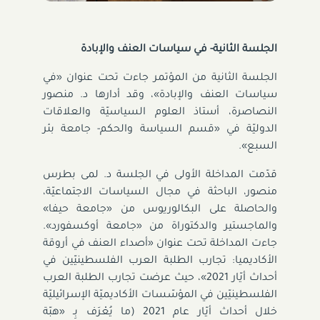
الجلسة الثانية- في سياسات العنف والإبادة
الجلسة الثانية من المؤتمر جاءت تحت عنوان «في
سياسات العنف والإبادة»، وقد أدارها د. منصور
النصاصرة، أستاذ العلوم السياسيّة والعلاقات
الدوليّة في «قسم السياسة والحكم- جامعة بئر
السبع».
قدّمت المداخلة الأولى في الجلسة د. لمى بطرس
منصور، الباحثة في مجال السياسات الاجتماعيّة،
والحاصلة على البكالوريوس من «جامعة حيفا»
والماجستير والدكتوراة من «جامعة أوكسفورد».
جاءت المداخلة تحت عنوان «أصداء العنف في أروقة
الأكاديميا: تجارب الطلبة العرب الفلسطينيّين في
أحداث أيّار 2021»، حيث عرضت تجارب الطلبة العرب
الفلسطينيّين في المؤسّسات الأكاديميّة الإسرائيليّة
خلال أحداث أيّار عام 2021 (ما يُعْرَف بِـ «هبّة