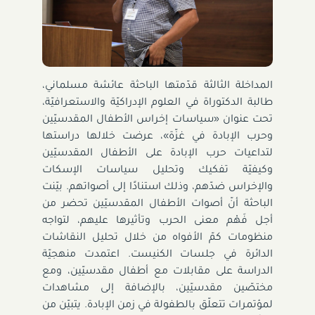
المداخلة الثالثة قدّمتها الباحثة عائشة مسلماني،
طالبة الدكتوراة في العلوم الإدراكيّة والاستعرافيّة،
تحت عنوان «سياسات إخراس الأطفال المقدسيّين
وحرب الإبادة في غزّة»، عرضت خلالها دراستها
لتداعيات حرب الإبادة على الأطفال المقدسيّين
وكيفيّة تفكيك وتحليل سياسات الإسكات
والإخراس ضدّهم، وذلك استنادًا إلى أصواتهم. بيّنت
الباحثة أنّ أصوات الأطفال المقدسيّين تحضر من
أجل فَهْم معنى الحرب وتأثيرها عليهم، لتواجه
منظومات كمّ الأفواه من خلال تحليل النقاشات
الدائرة في جلسات الكنيست. اعتمدت منهجيّة
الدراسة على مقابلات مع أطفال مقدسيّين، ومع
مختصّين مقدسيّين، بالإضافة إلى مشاهدات
لمؤتمرات تتعلّق بالطفولة في زمن الإبادة. يتبيّن من