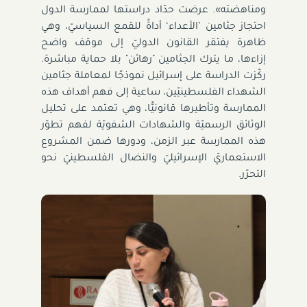
ومناهضته». عرضت حدّاد دراستها لممارسة الدول
احتجاز جثامين ’الأعداء‘ أداةً للقمع السياسيّ، وهي
ظاهرة يفتقر القانون الدوليّ إلى موقف واضح
إزاءها، ما يترك الجثامين "رهائن" بلا حماية مباشرة.
ركّزت الدراسة على إسرائيل نموذجًا لمعاملة جثامين
الشهداء الفلسطينيّين، ساعية إلى فهم أهداف هذه
الممارسة وتأطيرها قانونيًّا، وهي تعتمد على تحليل
الوثائق الرسميّة والشهادات الشفويّة لفهم تطوّر
هذه الممارسة عبر الزمن، ودورها ضمن المشروع
الاستعماريّ الإسرائيليّ والنضال الفلسطينيّ نحو
التحرّر.