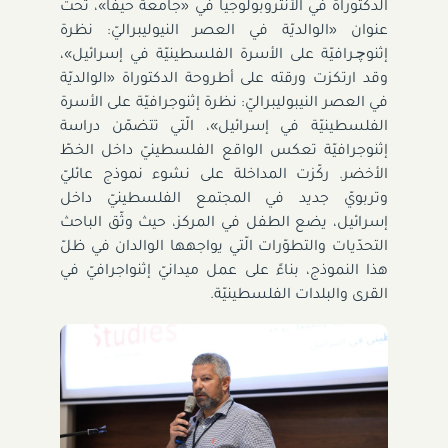
الدكتوراة في الأنثروبولوجيا في «جامعة حيفا»، تحت
عنوان «
الوالديّة في العصر النيوليبراليّ: نظرة
إثنوﭼـرافيّة على الأسرة الفلسطينيّة في إسرائيل»،
وقد ارتكزت ورقته على أطروحة الدكتوراة «الوالديّة
في العصر النيبوليبراليّ: نظرة إثنوجرافيّة على الأسرة
الفلسطينيّة في إسرائيل»، الّتي تتضمّن دراسة
إثنوجرافيّة تعكس الواقع الفلسطينيّ داخل الخطّ
الأخضر. ركّزت المداخلة على نشوء نموذج عائليّ
وتربويّ جديد في المجتمع الفلسطينيّ داخل
إسرائيل، يضع الطفل في المركز، حيث وثّق الباحث
التحدّيات والتطوّرات الّتي يواجهها الوالدان في ظلّ
هذا النموذج، بناءً على عمل ميدانيّ إثنواجرافيّ في
القرى والبلدات الفلسطينيّة.