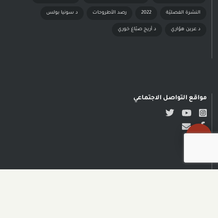
النشرة الفصليّة
2022
رصد الأطروحات
د سونيا بولس
د عرين هوّاري
د أريج صبّاغ خوري
مواقع التواصل الاجتماعي
حقوق النشر محفوظة © مدى