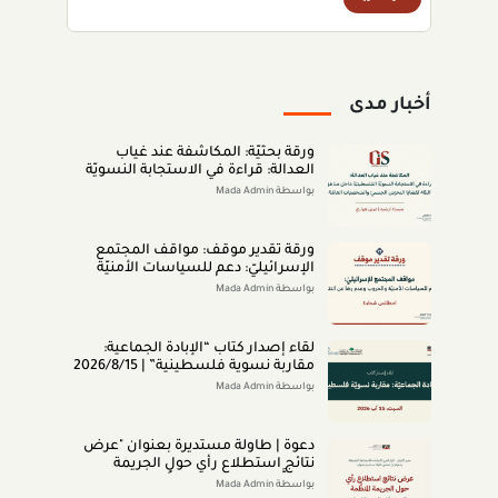
أخبار مدى
ورقة بحثيّة: المكاشفة عند غياب
العدالة: قراءة في الاستجابة النسويّة
الفلسطينيّة داخل مناطق الـ48 لقضايا
بواسطة Mada Admin
التحرّش الجنسيّ والشخصيّات العامّة
(اب 2026)
ورقة تقدير موقف: مواقف المجتمع
الإسرائيليّ: دعم للسياسات الأمنيّة
والحروب وعدم رضا عن النتائج (تمّوز
بواسطة Mada Admin
2026)
لقاء إصدار كتاب “اﻹﺑﺎدةّ اﻟﺠﻤﺎﻋﻴﺔ:
ﻣﻘﺎرﺑﺔ ﻧﺴﻮﻳﺔ ﻓﻠﺴﻄﻴﻨﻴﺔ” | 2026/8/15
|
بواسطة Mada Admin
دعوة | طاولة مستديرة بعنوان "عرض
نتائج استطلاع رأي حول الجريمة
المنظَّمة- مواقف وتصوُّرات المجتمع
بواسطة Mada Admin