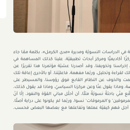
ثة في الدراسات النسويّة ومديرة «مدى الكرمل»، بكلمة ممّا جاء
زًا أكاديميًّا ومركز أبحاث تطبيقيّة، علينا كذلك المساهمة في
خراسنا وتخويفنا، وقد أصدرنا عشيّة مؤتمرنا هذا تقريرًا عن
 لقراءة وتحليل، وربّما مفهمة، فاعليّتنا، أو بالأحرى إعاقة تلك
لصمت والخوف عن النظام القابع فوق رؤوسنا، والمسيطر على
، وماذا يقول عنّا وعن مركزنا السياسيّ، وماذا قد يقول كذلك،
ّي باحثةً نسويّةً مثلًا، أن أحلّل مباني القوّة والنفوذ، إلّا أنّ
موقين‘ و’المرموقات‘ نسوا، وربّما لم يكونوا على دراية أصلًا،
 لا من أجل فهم كيفيّة عملها وتفاعلها مع بعضها البعض فحسب،