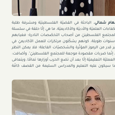
لهام شمالي
، الباحثة في القضيّة الفلسطينيّة ومشرفة طلبة
ءات العلميّة والأدبيّة والأكاديميّة، ما هي إلّا حلقة في سلسلة
ي المجتمع الفلسطينيّ من أصحاب التخصّصات النادرة؛ فغيابهم
د سنوات طويلة، كونهم يشكّلون مرتكزات للعمل الأكاديميّ في
قدر من الرموز المؤثّرة والشخصيّات الفاعلة؛ فلا يمكن النظر
ّ، إنّما ضربات مقصودة موجعة للمجتمع الفلسطينيّ". وأضافت:
مليّة التعليميّة إلّا بعد أن تضع الحرب أوزارها تمامًا، ويتعافى
ما سيكون عليه التعليم والمدراس السليمة من القصف كافّة