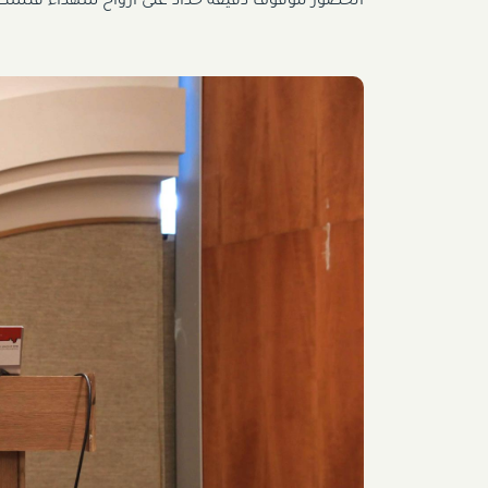
الحضور للوقوف دقيقة حداد على أرواح شهداء فلسطين