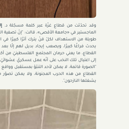
وقد تحدّثت من قطاع غزّة عبر كلمة مسجّلة د.
إ
الماجستير في «جامعة الأقصى»، قالت: "إنّ تصفية الكفا
طويلة من الاستهداف لكلّ مَنْ يترك أثرًا كبيرًا ف
يحدث فراغًا كبيرًا، ويصعب إيجاد بديل لهم إلّا بع
القطاع، ما يعني حرمان المجتمع الفلسطينيّ من أكبر 
إلى اغتيال تلك النخب على أنّه عمل عسكريّ عشوائي
"الصورة قاتمة، لا يمكن لأحد التنبّؤ بمستقبل وواقع الع
القطاع من هذه الحرب المجنونة، ولا يمكن تصوّر 
يشغلها النازحون".