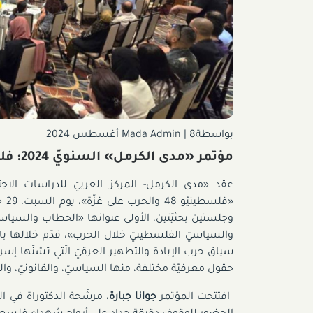
بواسطةMada Admin
8 أغسطس 2024
|
مؤتمر «مدى الكرمل» السنويّ 2024: فلسطينيّو 48 والحرب غزّة
وجلستين بحثيّتين، الأولى عنوانها «الخطاب والسياسيا
حقول معرفيّة مختلفة، منها السياسيّ، والقانونيّ، والطلّ
افتتحت المؤتمر
جوانا جبارة