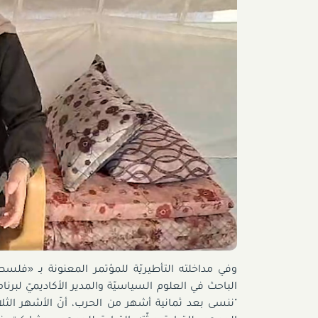
وفي مداخلته التأطيريّة للمؤتمر المعنونة بـ «فلسطينيّو 48 والحرب؛ المكان والمكانة»
الباحث في العلوم السياسيّة والمدير الأكاديميّ لبرنا
"ننسى بعد ثمانية أشهر من الحرب، أنّ الأشهر الثل