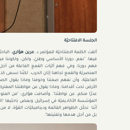
الجلسة الافتتاحيّة
ألقت الكلمة الافتتاحيّة للمؤتمر د.
عرين هوّاري
، الباح
فيها: "نعم، دورنا الأساسي وطنيّ، ولكن، ولكوننا مرك
فهم دورنا، وفي فهم آليّات القمع الفاعلة من أجل إ
العنصريّة والقمع تجاهنا إبّان الحرب
.
لكنّنا نسعى كذلك
الفاعليّة، وأن نفهم صمتنا وخوفنا وماذا يقول ا
الأرض تحت أقدامنا، وماذا يقول عن مواطنتنا المفترضة
عذرًا منكم، عن تواطئنا". وأضافت هوّاري: "من المتوقّع من
المؤسّسة الأكاديميّة في إسرائيل وبعض باحثيها ’المر
أنّنا نحلّل الظواهر القائمة وديناميكيّات القوّة،
بل من أجل هدمها وتفتيتها".