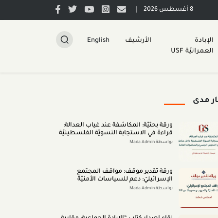
|
8 أغسطس 2026
الإبادة
الأرشيف
English
العمرانيّة USF
ار مدى
ورقة بحثيّة: المكاشفة عند غياب العدالة:
قراءة في الاستجابة النسويّة الفلسطينيّة
داخل مناطق الـ48 لقضايا التحرّش الجنسيّ
بواسطة Mada Admin
والشخصيّات العامّة (اب 2026)
ورقة تقدير موقف: مواقف المجتمع
الإسرائيليّ: دعم للسياسات الأمنيّة
والحروب وعدم رضا عن النتائج (تمّوز 2026)
بواسطة Mada Admin