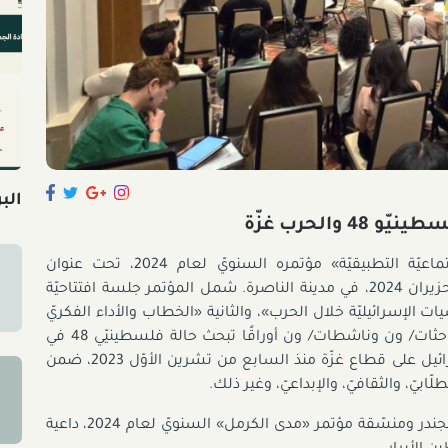
الب
عقد «مدى الكرمل- المركز العربيّ للدراسات الاجتماعيّة التطبيقيّة» مؤتمره السنويّ لعام 2024، تحت عنوان
«فلسطينيّو 48 والحرب على غزّة»، يوم السبت، 29 حزيران 2024، في مدينة الناصرة. شمل المؤتمر جلسة افتتاحيّة
ت الإسرائيليّة خلال الحرب»، والثانية «الخطاب والأداء الفكريّ
والسياسيّ الفلسطينيّ خلال الحرب»، قدّم خلالها باحثات/ ون وناشطات/ ون أوراقًا تبحث حالة فلسطينيّي 48 في
سياق حرب الإبادة والتطهير العرقيّ الّتي تشنّها إسرائيل على قطاع غزّة منذ السابع من تشرين الأوّل 2023، ضمن
ابيّ، والثقافيّ، والإبداعيّ، وغير ذلك.
، مرشّحة الدكتوراة في الجندر ومنسّقة مؤتمر «مدى الكرمل» السنويّ لعام 2024، داعية