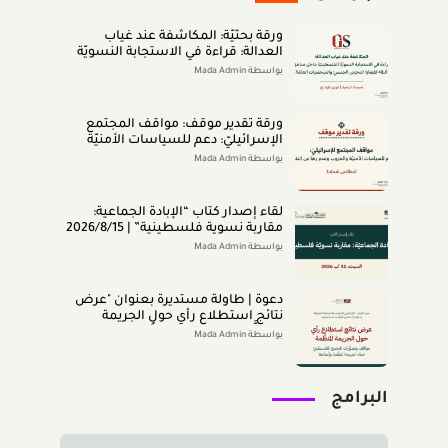
ورقة بحثيّة: المكاشفة عند غياب
العدالة: قراءة في الاستجابة النسويّة
الفلسطينيّة داخل مناطق الـ48 لقضايا
بواسطة Mada Admin
التحرّش الجنسيّ والشخصيّات العامّة
(اب 2026)
ورقة تقدير موقف: مواقف المجتمع
الإسرائيليّ: دعم للسياسات الأمنيّة
والحروب وعدم رضا عن النتائج (تمّوز
بواسطة Mada Admin
2026)
لقاء إصدار كتاب “اﻹﺑﺎدةّ اﻟﺠﻤﺎﻋﻴﺔ:
ﻣﻘﺎرﺑﺔ ﻧﺴﻮﻳﺔ ﻓﻠﺴﻄﻴﻨﻴﺔ” | 2026/8/15
|
بواسطة Mada Admin
دعوة | طاولة مستديرة بعنوان "عرض
نتائج استطلاع رأي حول الجريمة
المنظَّمة- مواقف وتصوُّرات المجتمع
بواسطة Mada Admin
الفلسطينيّ تجاه الجريمة المنظَّمة
وأبعادها" 2026/8/11
البرامج