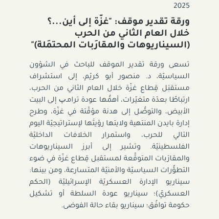
2025
ورقة تقدير موقف: "غزّة إلى أين...؟
خلال العام الثاني من الحرب
(السيناريوهات والمقارَبات المحتمَلة)"
تسعى ورقة تقدير الموقف للباحث في الشؤون
السياسيّة، د. منصور أبو كريّم، إلى استشراف
مستقبَل قِطاع غزّة خلال العام الثاني من الحرب،
ارتباطًا بعدّة متغيّرات، أهمُّها عودة ترامـﭖ إلى البيت
الأبيض، والتوصُّل إلى هدنة مؤقّتة في غزّة، وطرح
إدارة بايدن المنتهية ولايتها رؤيتَها لإستراتيجيّة اليوم
التالي للحرب، واستمرار الخلافات الداخليّة
الفلسطينيّة. وتشير إلى أبرز السيناريوهات
والمقارَبات المتوقَّعة لمستقبل قِطاع غزّة في ضوء
التطوُّرات السياسيّة والأمنيّة المتسارعة، ومن بينها:
سيناريو الإدارة العسكريّة الإسرائيليّة (الحكم
العسكريّ)؛ سيناريو عودة السلطة أو تشكيل
حكومة توافُق؛ سيناريو بقاء حالة الفوضى.