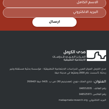
ارسال
مدى الكرمل المركز العربي للدراسات الاجتماعية التطبيقيّة – مؤسسة بحثية مستقلة وغير
ربحيّة، تأسست عام 2000 ومقرّها في مدينة حيفا.
العنوان:
شارع الملك جورج، (همجينيم 90) ص.ب. 9435 حيفا 3109401
رقم الهاتف :
048552035
رقم الفاكس:
048525973
البريد الالكتروني:
mada@mada-research.org