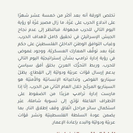
تخلص الورقة أنه بعد أكثر من خمسة عشر شهرًا
على اندلاع الحرب على غزّة، ما زال مصير غزّة أو رؤية
اليوم التالي للحرب مجهولة. فبالنظر إلى عدم نجاح
الجيش الإسرائيليّ في تحقيق كامل لأهداف الحرب،
وغياب التوافق الوطنيّ الداخليّ الفلسطينيّ على حكم
غزّة بعد توقُّف المعارك العسكريّة، ووجود غموض
في رؤية إدارة ترامـﭖ بشأن إستراتيجيّة اليوم التالي
للحرب، وربط التحرُّك العربيّ بخلق أفق سياسيّ
يدعم إرسال قوّات عربيّة ودوليّة إلى القِطاع، يظلّ
سيناريو الفوضى وتداعياته الإنسانيّة والأَمنيّة هو
السيناريو المرجَّح خلال العام الثاني من الحرب، إلّا إذا
مارست إدارة ترامـﭖ مزيدًا من الضغوط على
الأطراف الفاعلة تؤدّي إلى تسوية شاملة، عبْر
استكمال سائر مراحل اتّفاق وقف إطلاق النار، بما
يضمن عودة السلطة الفلسطينيّة ونشر قوّات
عربيّة ودوليّة والبدء بإعادة الإعمار.