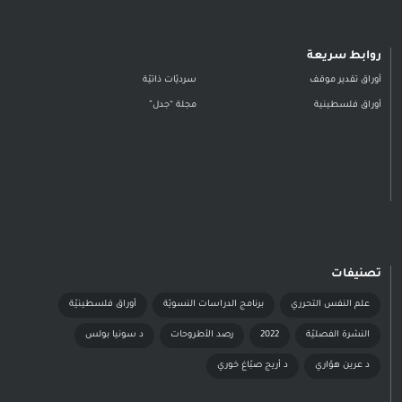
روابط سريعة
أوراق تقدير موقف
سرديّات ذاتيّة
أوراق فلسطينية
مجلة “جدل”
تصنيفات
علم النفس التحرري
برنامج الدراسات النسويّة
أوراق فلسطينيّة
النشرة الفصليّة
2022
رصد الأطروحات
د سونيا بولس
د عرين هوّاري
د أريج صبّاغ خوري