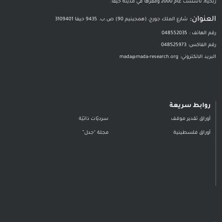
ربحيّة، تأسست عام 2000 ومقرّها في مدينة حيفا.
العنوان:
شارع الملك جورج، (همجينيم 90) ص.ب. 9435 حيفا 3109401
رقم الهاتف :
048552035
رقم الفاكس:
048525973
البريد الالكتروني:
mada@mada-research.org
روابط سريعة
أوراق تقدير موقف
سرديّات ذاتيّة
أوراق فلسطينية
مجلة “جدل”