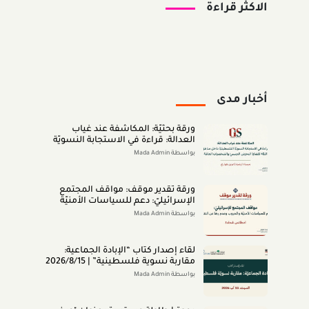
الاكثر قراءة
أخبار مدى
ورقة بحثيّة: المكاشفة عند غياب
العدالة: قراءة في الاستجابة النسويّة
الفلسطينيّة داخل مناطق الـ48 لقضايا
بواسطة Mada Admin
التحرّش الجنسيّ والشخصيّات العامّة
(اب 2026)
ورقة تقدير موقف: مواقف المجتمع
الإسرائيليّ: دعم للسياسات الأمنيّة
والحروب وعدم رضا عن النتائج (تمّوز
بواسطة Mada Admin
2026)
لقاء إصدار كتاب “اﻹﺑﺎدةّ اﻟﺠﻤﺎﻋﻴﺔ:
ﻣﻘﺎرﺑﺔ ﻧﺴﻮﻳﺔ ﻓﻠﺴﻄﻴﻨﻴﺔ” | 2026/8/15
|
بواسطة Mada Admin