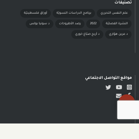
تصنيفات
علم النفس التحرري
برنامج الدراسات النسويّة
أوراق فلسطينيّة
النشرة الفصليّة
2022
رصد الأطروحات
د سونيا بولس
د عرين هوّاري
د أريج صبّاغ خوري
مواقع التواصل الاجتماعي