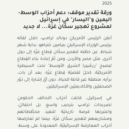
2025
ورقة تقدير موقف: دعم أحزاب الوسط-
اليمين و"اليسار" في إسرائيل
لمشروع تهجير سكّان غزّة... لا جديد
أعلن الرئيس الأمريكيّ دونالد ترامـﭖ، خلال لقائه
برئيس الوزراء الإسرائيليّ بنيامين نتنياهو، بداية شهر
شباط، عن خطّته لتهجير سكّان قِطاع غزّة إلى دول
أخرى، مثل مصر والأردن، ومن ثَمّ إعادة بناء القِطاع
ليصبح "ريـﭬـييرا الشرق الأوسط" تحت السيطرة
الأمريكيّة، كحلّ لقضيّة قِطاع غزّة، بعد أن بات،
برأيه، منطقة غير قابلة للحياة، دون أيّ إشارة إلى دَوْر
الصحفيّين والأكاديميّين الإسرائيليّين.
في إسرائيل، قابلت أحزاب التحالف الحكوميّ
تصريحات ترامـﭖ بترحيب واسع، بل احتفاليّ،
واعتبرتها فرصة تاريخيّة لتنفيذ مخطَّطاتهم
ومشاريعهم لتهجير سكّان غزّة، بينما لم تعارضها
أحزاب المعارضة الإسرائيليّة، المعدودة على وسط-