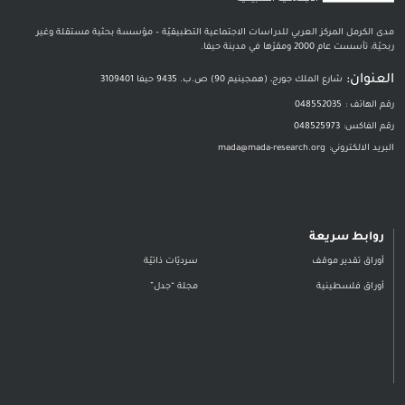
مدى الكرمل المركز العربي للدراسات الاجتماعية التطبيقيّة – مؤسسة بحثية مستقلة وغير
ربحيّة، تأسست عام 2000 ومقرّها في مدينة حيفا.
العنوان:
شارع الملك جورج، (همجينيم 90) ص.ب. 9435 حيفا 3109401
رقم الهاتف :
048552035
رقم الفاكس:
048525973
البريد الالكتروني:
mada@mada-research.org
روابط سريعة
أوراق تقدير موقف
سرديّات ذاتيّة
أوراق فلسطينية
مجلة “جدل”