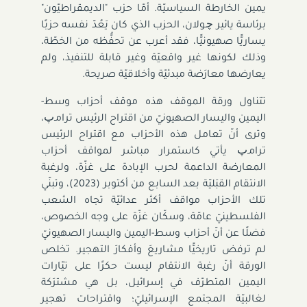
يمين الخارطة السياسيّة. أمّا حزب "الديمقراطيّون"
برئاسة يائير ﭼـولان، الحزب الذي كان يَعُدّ نفسه حزبًا
يساريًّا صهيونيًّا، فقد أعرب عن تحفُّظه من الخطّة،
وذلك لكونها غير واقعيّة وغير قابلة للتنفيذ، ولم
يعارضها معارَضة مبدئيّة وأخلاقيّة صريحة.
تتناول ورقة الموقف هذه موقف أحزاب وسط-
اليمين واليسار الصهيونيّ من اقتراح الرئيس ترامـﭖ،
وترى أنّ تعامل هذه الأحزاب مع اقتراح الرئيس
ترامـﭖ يأتي كاستمرار مباشر لمواقف أحزاب
المعارضة الداعمة لحرب الإبادة على غزّة، ولرغبة
الانتقام القبَليّة بعد السابع من أكتوبر (2023)، وتبنّي
تلك الأحزاب مواقف أكثر عدائيّة تجاه الشعب
الفلسطينيّ عامّة، وسكّان غزّة على وجه الخصوص،
فضلًا عن أنّ أحزاب وسط-اليمين واليسار الصهيونيّ
لم ترفض تاريخيًّا مشاريعَ وأفكارَ التهجير. تخلص
الورقة أنّ رغبة الانتقام ليست حكرًا على تيّارات
اليمين المتطرّف في إسرائيل، بل هي مشترَكة
لغالبيّة المجتمع الإسرائيليّ؛ واقتراحات تهجير