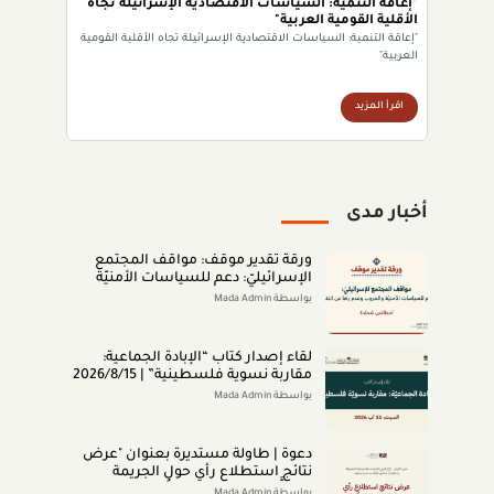
"إعاقة التنمية: السياسات الاقتصادية الإسرائيلة تجاه
الأقلية القومية العربية"
"إعاقة التنمية: السياسات الاقتصادية الإسرائيلة تجاه الأقلية القومية
العربية"
اقرأ المزيد
أخبار مدى
ورقة تقدير موقف: مواقف المجتمع
الإسرائيليّ: دعم للسياسات الأمنيّة
والحروب وعدم رضا عن النتائج (تمّوز
بواسطة Mada Admin
2026)
لقاء إصدار كتاب “اﻹﺑﺎدةّ اﻟﺠﻤﺎﻋﻴﺔ:
ﻣﻘﺎرﺑﺔ ﻧﺴﻮﻳﺔ ﻓﻠﺴﻄﻴﻨﻴﺔ” | 2026/8/15
|
بواسطة Mada Admin
دعوة | طاولة مستديرة بعنوان "عرض
نتائج استطلاع رأي حول الجريمة
المنظَّمة- مواقف وتصوُّرات المجتمع
بواسطة Mada Admin