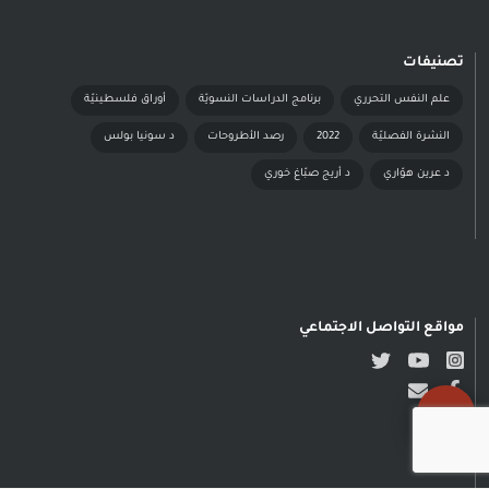
تصنيفات
علم النفس التحرري
برنامج الدراسات النسويّة
أوراق فلسطينيّة
النشرة الفصليّة
2022
رصد الأطروحات
د سونيا بولس
د عرين هوّاري
د أريج صبّاغ خوري
مواقع التواصل الاجتماعي