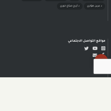
د عرين هوّاري
د أريج صبّاغ خوري
مواقع التواصل الاجتماعي
حقوق النشر محفوظة © مدى
الكرمل| تصميم وتطوير NADSOFT