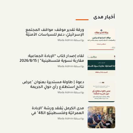
أخبار مدى
ورقة تقدير موقف: مواقف المجتمع
الإسرائيليّ: دعم للسياسات الأمنيّة
والحروب وعدم رضا عن النتائج (تمّوز
بواسطة Mada Admin
2026)
لقاء إصدار كتاب “اﻹﺑﺎدةّ اﻟﺠﻤﺎﻋﻴﺔ:
ﻣﻘﺎرﺑﺔ ﻧﺴﻮﻳﺔ ﻓﻠﺴﻄﻴﻨﻴﺔ” | 2026/8/15
|
بواسطة Mada Admin
دعوة | طاولة مستديرة بعنوان "عرض
نتائج استطلاع رأي حول الجريمة
المنظَّمة- مواقف وتصوُّرات المجتمع
بواسطة Mada Admin
الفلسطينيّ تجاه الجريمة المنظَّمة
وأبعادها" 2026/8/11
مدى الكرمل يَعْقد ورشة "الإبادة
العمرانيّة وفلسطينيّو الـ48" في
الناصرة (تمّوز 2026)
بواسطة Mada Admin