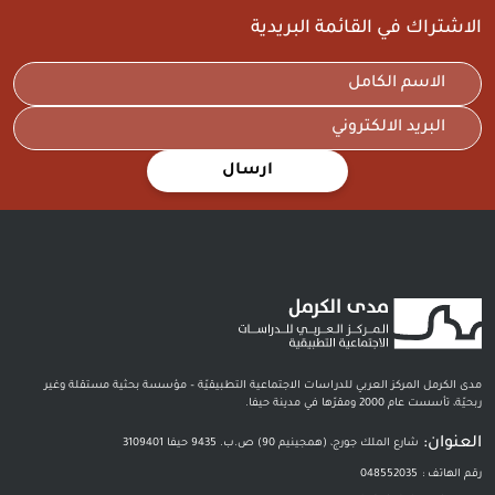
الاشتراك في القائمة البريدية
ارسال
مدى الكرمل المركز العربي للدراسات الاجتماعية التطبيقيّة – مؤسسة بحثية مستقلة وغير
ربحيّة، تأسست عام 2000 ومقرّها في مدينة حيفا.
العنوان:
شارع الملك جورج، (همجينيم 90) ص.ب. 9435 حيفا 3109401
رقم الهاتف :
048552035