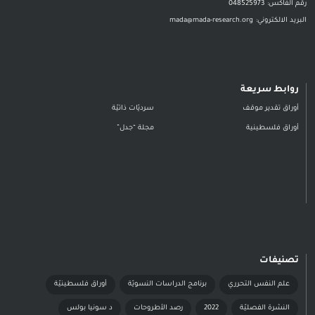
رقم الفاكس:
048525973
البريد الالكتروني:
mada@mada-research.org
روابط سريعة
أوراق تقدير موقف
سرديّات ذاتيّة
أوراق فلسطينية
مجلة “جدل”
تصنيفات
علم النفس التحرري
برنامج الدراسات النسويّة
أوراق فلسطينيّة
النشرة الفصليّة
2022
رصد الأطروحات
د سونيا بولس