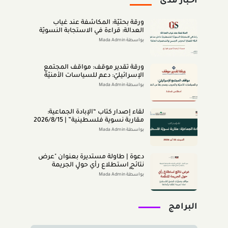
أخبار مدى
ورقة بحثيّة: المكاشفة عند غياب
العدالة: قراءة في الاستجابة النسويّة
الفلسطينيّة داخل مناطق الـ48 لقضايا
بواسطة Mada Admin
التحرّش الجنسيّ والشخصيّات العامّة
(اب 2026)
ورقة تقدير موقف: مواقف المجتمع
الإسرائيليّ: دعم للسياسات الأمنيّة
والحروب وعدم رضا عن النتائج (تمّوز
بواسطة Mada Admin
2026)
لقاء إصدار كتاب “اﻹﺑﺎدةّ اﻟﺠﻤﺎﻋﻴﺔ:
ﻣﻘﺎرﺑﺔ ﻧﺴﻮﻳﺔ ﻓﻠﺴﻄﻴﻨﻴﺔ” | 2026/8/15
|
بواسطة Mada Admin
دعوة | طاولة مستديرة بعنوان "عرض
نتائج استطلاع رأي حول الجريمة
المنظَّمة- مواقف وتصوُّرات المجتمع
بواسطة Mada Admin
الفلسطينيّ تجاه الجريمة المنظَّمة
وأبعادها" 2026/8/11
البرامج