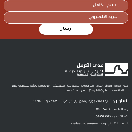
ارسال
مدى الكرمل المركز العربي للدراسات الاجتماعية التطبيقيّة – مؤسسة بحثية مستقلة وغير
ربحيّة، تأسست عام 2000 ومقرّها في مدينة حيفا.
العنوان:
شارع الملك جورج، (همجينيم 90) ص.ب. 9435 حيفا 3109401
رقم الهاتف :
048552035
رقم الفاكس:
048525973
البريد الالكتروني:
mada@mada-research.org