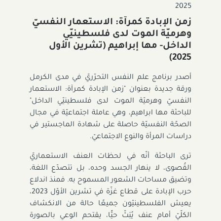
2025
زمن الإبادة كمرآة: الاستعمار النفسيّ
وهرميّة الموت لدى فلسطينيّي
الداخل- مها إبراهيم (تشرين الأول
2025)‎
أصدر برنامج علم النفس التحرّريّ في مدى الكرمل
ورقة جديدة بعنوان "زمن الإبادة كمرآة: الاستعمار
النفسيّ وهرميّة الموت لدى فلسطينيّي الداخل"
للباحثة مها ابراهيم، وهي عاملة اجتماعيّة في مجال
الصحّة النفسيّة حاصلة على شهادة الماجستير في
دراسات المرأة والنوع الاجتماعيّ.
ترى الباحثة أنّه في لحظات العنف الاستعماريّ
القُصوى، لا ينهار الجسد وحده، بل تتصدّع اللغة،
وتضيق مساحات الشعور المسموح به. فمنذ اندلاع
حرب الإبادة على قطاع غزّة في تشرين الأوّل 2023،
يعيش الفلسطينيّون جميعًا حالة من الانكشاف
الكلّيّ أمام عنف يُبَثّ حيًّا، يقتحم الوعي بالصورة