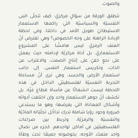
والصوت.
تنطلق الورقة من سؤالٍ مركزيّ: كيف تتجلّى البنى
النفسيّة والسياسيّة التي راكمها الاستعمار
الاستيطانيّ طويل الأمد في داخلنا، وفي لحظة
الإبادة الراهنة على وجه الخصوص؟ وهي تفترض أنّ
العنف الرمزيّ ليس هامشًا على المشروع
الاستعماريّ، بل أداة مركزيّة لإدامته؛ حيث يعمل
على نحوٍ خفيّ على إنتاج الصمت، والاغتراب عن
الذات، وتكريس استعمار النفس، إلى جانب
استعمار الأرض والجسد. وهي ترى أنّ مساءلة
التجربة النفسيّة لفلسطينيّي الداخل في هذه
اللحظة ليست انشغالًا عن مأساة قطاع غزّة، بل
تكشف أنّ جوهر الاستعمار واحد وإن اختلفت أدواته
وأشكال المعاناة التي يفرضها؛ وهو ما يستدعي
ضرورة وجود رؤيا شاملة تدرك تداخُل تجلّيَاته المادّيّة
والنفسيّة والرمزيّة، وتربط بين صراعات
الفلسطينيّين في أماكن تواجدهم، كجزء من نضال
واحد متعدّد الأوجه، يخوضونه جميعًا تحت وطأة