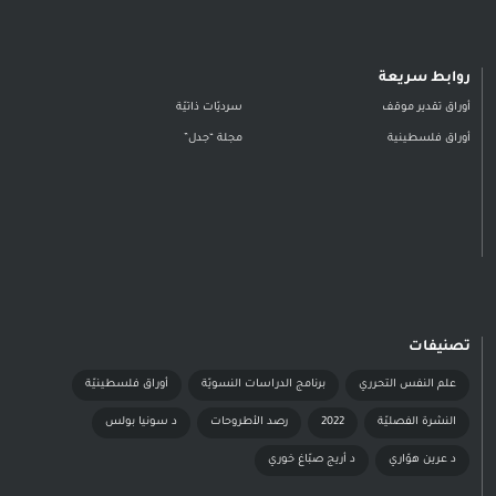
روابط سريعة
أوراق تقدير موقف
سرديّات ذاتيّة
أوراق فلسطينية
مجلة “جدل”
تصنيفات
علم النفس التحرري
برنامج الدراسات النسويّة
أوراق فلسطينيّة
النشرة الفصليّة
2022
رصد الأطروحات
د سونيا بولس
د عرين هوّاري
د أريج صبّاغ خوري