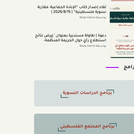
لقاء إصدار كتاب “اﻹﺑﺎدةّ اﻟﺠﻤﺎﻋﻴﺔ: ﻣﻘﺎرﺑﺔ
ﻧﺴﻮﻳﺔ ﻓﻠﺴﻄﻴﻨﻴﺔ” | 2026/8/15 |
بواسطة Mada Admin
دعوة | طاولة مستديرة بعنوان "عرض نتائج
استطلاع رأي حول الجريمة المنظَّمة-
مواقف وتصوُّرات المجتمع الفلسطينيّ
بواسطة Mada Admin
تجاه الجريمة المنظَّمة وأبعادها" 2026/8/11
رامج
برنامج الدراسات النسوية
برنامج المجتمع الفلسطيني