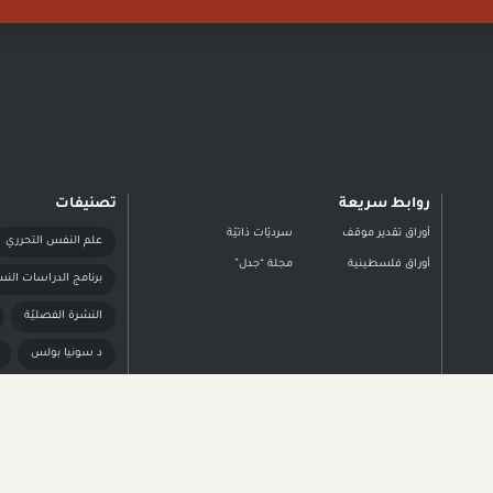
روابط سريعة
تصنيفات
أوراق تقدير موقف
سرديّات ذاتيّة
علم النفس التحرري
أوراق فلسطينية
مجلة “جدل”
برنامج الدراسات النس
النشرة الفصليّة
د سونيا بولس
د أريج صبّاغ خوري
حقوق