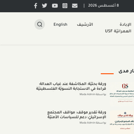
|
8 أغسطس 2026
الإبادة
الأرشيف
English
العمرانيّة USF
ار مدى
ورقة بحثيّة: المكاشفة عند غياب العدالة:
قراءة في الاستجابة النسويّة الفلسطينيّة
داخل مناطق الـ48 لقضايا التحرّش الجنسيّ
بواسطة Mada Admin
والشخصيّات العامّة (اب 2026)
ورقة تقدير موقف: مواقف المجتمع
الإسرائيليّ: دعم للسياسات الأمنيّة
والحروب وعدم رضا عن النتائج (تمّوز 2026)
بواسطة Mada Admin