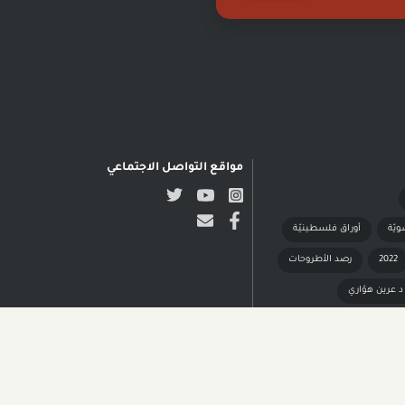
مواقع التواصل الاجتماعي
ويّة
أوراق فلسطينيّة
2022
رصد الأطروحات
د عرين هوّاري
 النشر محفوظة © مدى الكرمل| تصميم وتطوير NADSOFT