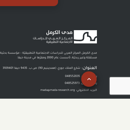
مدى الكرمل المركز العربي للدراسات الاجتماعية التطبيقيّة – مؤسسة بحثية
مستقلة وغير ربحيّة، تأسست عام 2000 ومقرّها في مدينة حيفا.
العنوان:
شارع الملك جورج، (همجينيم 90) ص.ب. 9435 حيفا 3109401
رقم الهاتف :
048552035
رقم الفاكس:
048525973
البريد الالكتروني:
mada@mada-research.org