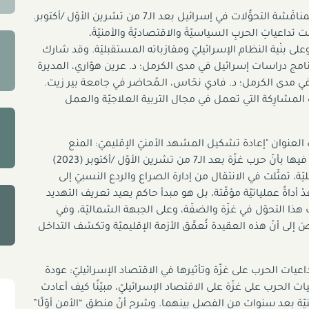
بالتعاون مع مدى الكرمل، خُصّصت الجلسة الرابعة لمناقَشة التحوُّلات في إسرائيل بعد الـ7 من تشرين الأوّل /أكتوبر.
تداعياتِ الحربِ السياسيّةَ والاقتصاديّةَ والأمنيّةَ،
ى بنْية النظام الإسرائيليّ ومقارَباته المستقبليّة. وقد شارك
مج دراسات إسرائيل في مدى الكرمل؛ د. عرين هوّاري، المديرة
في مدى الكرمل؛ د. فادي نحّاس، الـمُحاضر في جامعة بير زيت.
 المشارِكة التي تعمل في مجال التربية العلاجيّة والعمل
العنوان "إعادة تشكيل المشهد الأمنيّ الإقليميّ: المنع
الاستباقيّ الإسرائيليّ كعقيدة ما بعد غزّة"، حيث جادل فيها بأنّ حرب غزّة بعد الـ7 من تشرين الأوّل /أكتوبر (2023)
يّة، تمثّلت في الانتقال من إدارة الصراع والردع النسبيّ إلى
ُدْ أداةً عملياتيّة مؤقّتة، بل هو مبدأ حاكم يعيد تعريف التهديد
ت هذا التحوّل في غزّة والضفّة، وعلى الجبهة الشماليّة، وفي
َ إلى أنّ هذه العقيدة تُعمِّق الأزمة الإقليميّة وتكشف التداخل
عيات الحرب على غزّة وتأثيرها في الاقتصاد الإسرائيليّ: عودة
يات الحرب على غزّة على الاقتصاد الإسرائيليّ، مبيّنًا كيف أعادت
منيّة بعد سنوات من الفصل بينهما. وشرح أنّ منطق “الأمن أوّلًا”