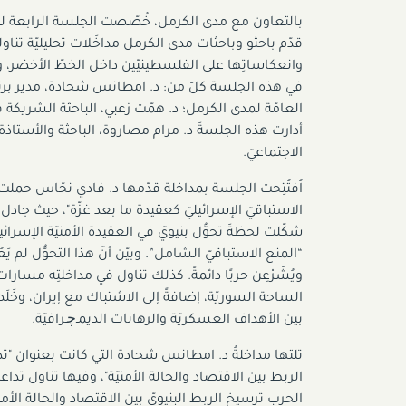
قدّم باحثو وباحثات مدى الكرمل مداخَلات تحليليّة تناولت 
وانعكاساتِها على الفلسطينيّين داخل الخطّ الأخضر، وعل
في هذه الجلسة كلّ من: د. امطانس شحادة، مدير برنا
العامّة لمدى الكرمل؛ د. همّت زعبي، الباحثة الشريكة 
أدارت هذه الجلسةَ د. مرام مصاروة، الباحثة والأستاذة
الاجتماعيّ.
اُفتُتِحت الجلسة بمداخلة قدّمها د. فادي نحّاس حملت 
شكّلت لحظةَ تحوُّل بنيويّ في العقيدة الأمنيّة الإسرائيل
“المنع الاستباقيّ الشامل”. وبيّن أنّ هذا التحوُّل لم يَع
ويُشَرْعِن حربًا دائمةً. كذلك تناول في مداخلتِه مسارا
الساحة السوريّة، إضافةً إلى الاشتباك مع إيران، وخَلَص
بين الأهداف العسكريّة والرهانات الديمـﭼـرافيّة.
تلتها مداخلةُ د. امطانس شحادة التي كانت بعنوان "تدا
الربط بين الاقتصاد والحالة الأمنيّة"، وفيها تناول تداع
الحرب ترسيخ الربط البنيويّ بين الاقتصاد والحالة الأ