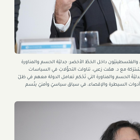
 والفلسطينيّون داخل الخطّ الأخضر: جدليّة الحسم والمناورة
قة مشترَكة مع د. همّت زعبي، تناولت التحوُّلاتِ في السياسات
دليّةَ الحسم والمناورة التي تَحْكم تعامل الدولة معهم في ظلّ
ج أدوات السيطرة والإقصاء، في سياق سياسيّ وأمنيّ يتّسم