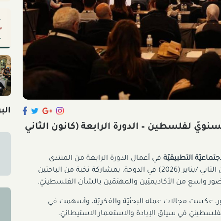
الب
ويّ لفلسطين – الدورة الرابعة (كانون الثاني
تماعيّة التطبيقيّة
في أعمال الدورة الرابعة من المنتدى
السنويّ لفلسطين، التي عُقدت بين 24 وَ 26 من كانون الثاني /يناير (2026) في الدوحة، بمشاركة نخبة من الباحثين
ضور واسع من الأكاديميّين والمهتمّين بالشأن الفلسطينيّ.
، عكست مجالات عمله البحثيّة والفكريّة، وأسهمت في
فلسطينيّ في سياق الإبادة والاستعمار الاستيطانيّ.