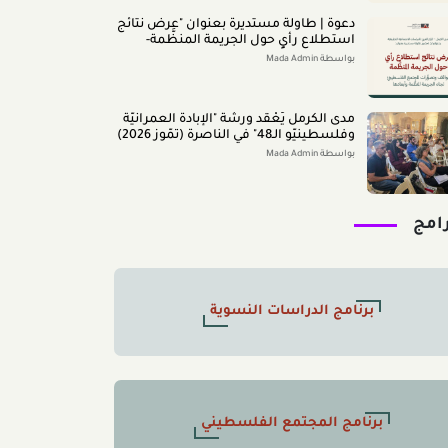
دعوة | طاولة مستديرة بعنوان "عرض نتائج
استطلاع رأي حول الجريمة المنظَّمة-
مواقف وتصوُّرات المجتمع الفلسطينيّ
بواسطة Mada Admin
تجاه الجريمة المنظَّمة وأبعادها" 2026/8/11
مدى الكرمل يَعْقد ورشة "الإبادة العمرانيّة
وفلسطينيّو الـ48" في الناصرة (تمّوز 2026)
بواسطة Mada Admin
رامج
برنامج الدراسات النسوية
برنامج المجتمع الفلسطيني