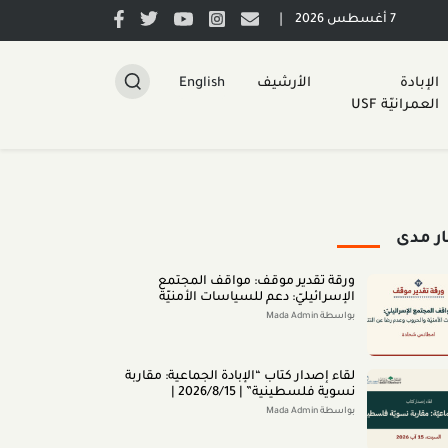
|
7 أغسطس 2026
الإبادة
الأرشيف
English
العمرانيّة USF
ار مدى
ورقة تقدير موقف: مواقف المجتمع
الإسرائيليّ: دعم للسياسات الأمنيّة
والحروب وعدم رضا عن النتائج (تمّوز 2026)
بواسطة Mada Admin
لقاء إصدار كتاب “اﻹﺑﺎدةّ اﻟﺠﻤﺎﻋﻴﺔ: ﻣﻘﺎرﺑﺔ
ﻧﺴﻮﻳﺔ ﻓﻠﺴﻄﻴﻨﻴﺔ” | 2026/8/15 |
بواسطة Mada Admin