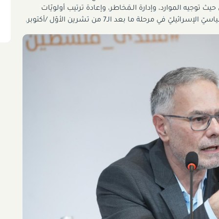
ث توجيه الموارد، وإدارة الـمَخاطر، وإعادة ترتيب أولويّات
ّ في مرحلة ما بعد الـ7 من تشرين الأوّل /أكتوبر.