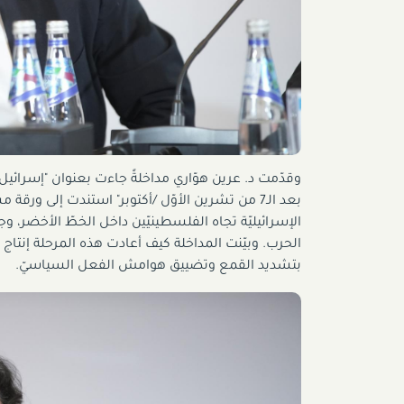
وقدّمت د. عرين هوّاري مداخلةً جاءت بعنوان "إسرائيل
بعد الـ7 من تشرين الأوّل /أكتوبر" استندت إلى ور
الإسرائيليّة تجاه الفلسطينيّين داخل الخطّ الأخضر، وج
الحرب. وبيّنت المداخلة كيف أعادت هذه المرحلة إنتا
بتشديد القمع وتضييق هوامش الفعل السياسيّ.