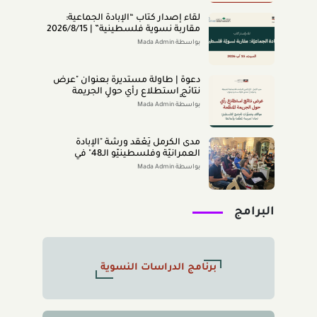
لقاء إصدار كتاب “اﻹﺑﺎدةّ اﻟﺠﻤﺎﻋﻴﺔ:
ﻣﻘﺎرﺑﺔ ﻧﺴﻮﻳﺔ ﻓﻠﺴﻄﻴﻨﻴﺔ” | 2026/8/15
|
بواسطة Mada Admin
دعوة | طاولة مستديرة بعنوان "عرض
نتائج استطلاع رأي حول الجريمة
المنظَّمة- مواقف وتصوُّرات المجتمع
بواسطة Mada Admin
الفلسطينيّ تجاه الجريمة المنظَّمة
وأبعادها" 2026/8/11
مدى الكرمل يَعْقد ورشة "الإبادة
العمرانيّة وفلسطينيّو الـ48" في
الناصرة (تمّوز 2026)
بواسطة Mada Admin
البرامج
برنامج الدراسات النسوية