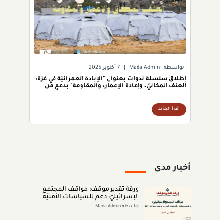
بواسطة
Mada Admin
|
7 أكتوبر 2025
إطلاق سلسلة ندوات بعنوان "الإبادة العمرانيّة في غزّة:
العنف المكانيّ، وإعادة الإعمار، والمقاومة" بدعمٍ من
مؤسسة الدراسات الحضريّة (USF)
اقرأ المزيد
أخبار مدى
ورقة تقدير موقف: مواقف المجتمع
الإسرائيليّ: دعم للسياسات الأمنيّة
والحروب وعدم رضا عن النتائج (تمّوز
بواسطة Mada Admin
2026)