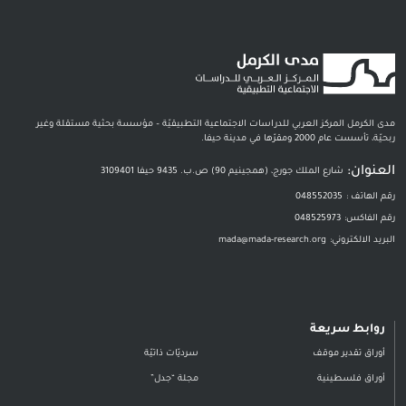
مدى الكرمل المركز العربي للدراسات الاجتماعية التطبيقيّة – مؤسسة بحثية مستقلة وغير
ربحيّة، تأسست عام 2000 ومقرّها في مدينة حيفا.
العنوان:
شارع الملك جورج، (همجينيم 90) ص.ب. 9435 حيفا 3109401
رقم الهاتف :
048552035
رقم الفاكس:
048525973
البريد الالكتروني:
mada@mada-research.org
روابط سريعة
أوراق تقدير موقف
سرديّات ذاتيّة
أوراق فلسطينية
مجلة “جدل”