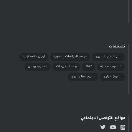
تصنيفات
علم النفس التحرري
برنامج الدراسات النسويّة
أوراق فلسطينيّة
النشرة الفصليّة
2022
رصد الأطروحات
د سونيا بولس
د عرين هوّاري
د أريج صبّاغ خوري
مواقع التواصل الاجتماعي