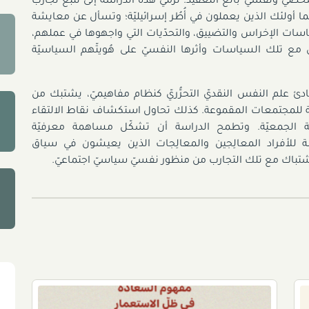
 ونفسيّ بالغ التعقيد. ترمي هذه الدراسة إلى تَتَبُّع تجارب
ّما أولئك الذين يعملون في أُطُر إسرائيليّة؛ وتسأل عن معايشة
سياسات الإخراس والتضييق، والتحدّيات التي واجهوها في عملهم،
مل مع تلك السياسات وأثرها النفسيّ على هُويتّهم السياسيّة
دئ علم النفس النقديّ التحرُّريّ كنظام مفاهيميّ، يشتبك من
ة للمجتمعات المقموعة. كذلك تحاول استكشاف نقاط الالتقاء
نيّة الجمعيّة. وتطمح الدراسة أن تشكّل مساهمة معرفيّة
 للأفراد المعالِجين والمعالِجات الذين يعيشون في سياق
اشتباك مع تلك التجارب من منظور نفسيّ سياسيّ اجتماعيّ.