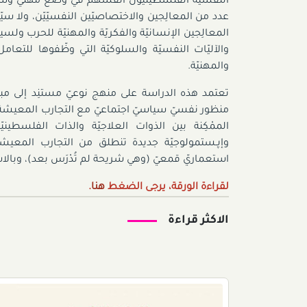
النفسيّة الفلسطينيّون أنفسهم في وضع مهنيّ وشخصيّ
عدد من المعالِجين والاختصاصيّين النفسيّيّن، ولا سي
المعالِجين الإنسانيّة والفكريّة والمهنيّة للحرب ول
والآليّات النفسيّة والسلوكيّة التي وظّفوها للتعا
والمهنيّة.
تعتمد هذه الدراسة على منهج نوعيّ مستنِد إلى مبا
منظور نفسيّ سياسيّ اجتماعيّ مع التجارب المعيش
الممْكِنة بين الذوات العلاجيّة والذات الفلسطي
وإﭘـستمولوجيّة جديدة تنطلق من التجارب المعيشة
استعماريّ قمعيّ (وهي شريحة لم تُدْرَس بعد)، وبال
لقراءة الورقة، يرجى الضغط
هنا
.
الاكثر قراءة