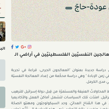
الب
عالجين النفسيّين الفلسطينيّين في أراضي الـ
 دراسة جديدة بعنوان "المعالِجون الجرحى: قراءة في تجربة
عالِـجين النفسيّين الفلسطينيّين في أراضي الـ 48 في زمن الإبادة " وهي دراسة محكّمة من إعداد المعالجة النفسيّة
في مدى الكرمل.
وظ المحاولاتُ العنيفة والمستمرّة من قِبل دولة إسرائيل للترهيب
ائيل. امتدّت تلك السياسات لتشمل أماكنَ العمل والأكاديميا
ي هذا الـمُناخ العدائيّ، وجد السيكولوجيّون ومهنيّو الصحّة