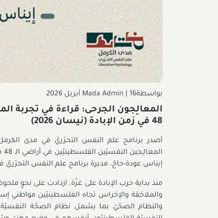
بواسطةMada Admin
16 أبريل 2026
|
المعالِجون الجرحى: قراءة في تجربة الم
48 في زمن الإبادة (نيسان 2026)
أصدر برنامج علم النفس التحرّريّ في مدى الكرمل
الم
إيناس عودة-حاجّ، مديرة برنامج علم النفس التحرّريّ 
منذ بداية حرب الإبادة على غزّة، ازدادت على نحوٍ ملح
والملاحَقة والإخراس تجاه الفلسطينيّين مواطني إسر
والنظام الصحّيّ بما يشمل نظام الصحّة النفسيّة. ف