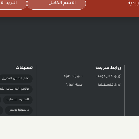
يدية
روابط سريعة
تصنيفات
أوراق تقدير موقف
سرديّات ذاتيّة
علم النفس التحرري
أوراق فلسطينية
مجلة “جدل”
برنامج الدراسات النس
النشرة الفصليّة
د سونيا بولس
د أريج صبّاغ خوري