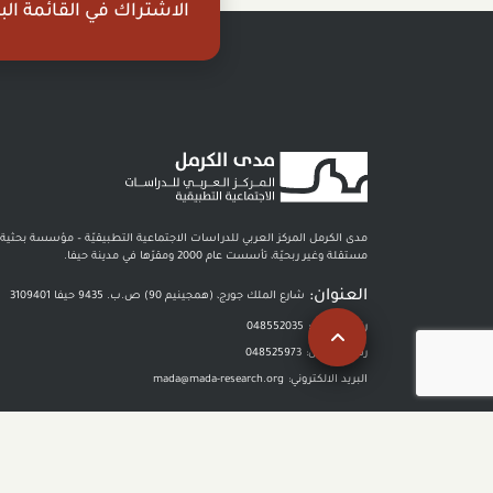
الاشتراك في القائمة البر
مدى الكرمل المركز العربي للدراسات الاجتماعية التطبيقيّة – مؤسسة بحثية
مستقلة وغير ربحيّة، تأسست عام 2000 ومقرّها في مدينة حيفا.
العنوان:
شارع الملك جورج، (همجينيم 90) ص.ب. 9435 حيفا 3109401
رقم الهاتف :
048552035
رقم الفاكس:
048525973
البريد الالكتروني:
mada@mada-research.org