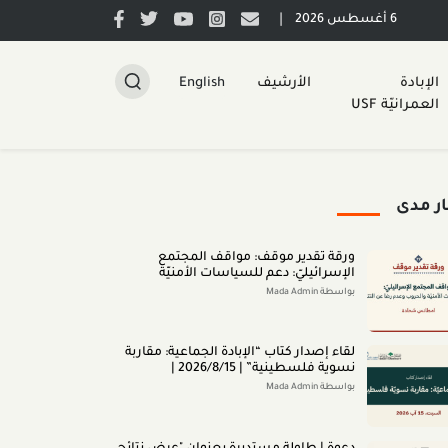
|
6 أغسطس 2026
الإبادة
الأرشيف
English
العمرانيّة USF
ار مدى
ورقة تقدير موقف: مواقف المجتمع
الإسرائيليّ: دعم للسياسات الأمنيّة
والحروب وعدم رضا عن النتائج (تمّوز 2026)
بواسطة Mada Admin
لقاء إصدار كتاب “اﻹﺑﺎدةّ اﻟﺠﻤﺎﻋﻴﺔ: ﻣﻘﺎرﺑﺔ
ﻧﺴﻮﻳﺔ ﻓﻠﺴﻄﻴﻨﻴﺔ” | 2026/8/15 |
بواسطة Mada Admin