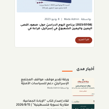
بواسطة
Mada Admin
|
8 يونيو 2023
|2023/07/08| برنامج اليوم الدراسيّ حول: صعود أقصى
اليمين واليمين الشعبويّ في إسرائيل: قراءة في
الأسباب والمعاني والإسقاطات.
اقرأ المزيد
أخبار مدى
ورقة تقدير موقف: مواقف المجتمع
الإسرائيليّ: دعم للسياسات الأمنيّة
والحروب وعدم رضا عن النتائج (تمّوز
بواسطة Mada Admin
2026)
لقاء إصدار كتاب “اﻹﺑﺎدةّ اﻟﺠﻤﺎﻋﻴﺔ:
ﻣﻘﺎرﺑﺔ ﻧﺴﻮﻳﺔ ﻓﻠﺴﻄﻴﻨﻴﺔ” | 2026/8/15