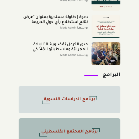
|
بواسطة Mada Admin
دعوة | طاولة مستديرة بعنوان "عرض
نتائج استطلاع رأي حول الجريمة
المنظَّمة- مواقف وتصوُّرات المجتمع
بواسطة Mada Admin
الفلسطينيّ تجاه الجريمة المنظَّمة
وأبعادها" 2026/8/11
مدى الكرمل يَعْقد ورشة "الإبادة
العمرانيّة وفلسطينيّو الـ48" في
الناصرة (تمّوز 2026)
بواسطة Mada Admin
البرامج
برنامج الدراسات النسوية
برنامج المجتمع الفلسطيني