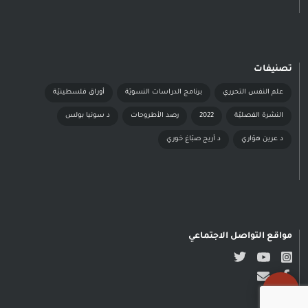
تصنيفات
علم النفس التحرري
برنامج الدراسات النسويّة
أوراق فلسطينيّة
النشرة الفصليّة
2022
رصد الأطروحات
د سونيا بولس
د عرين هوّاري
د أريج صبّاغ خوري
مواقع التواصل الاجتماعي