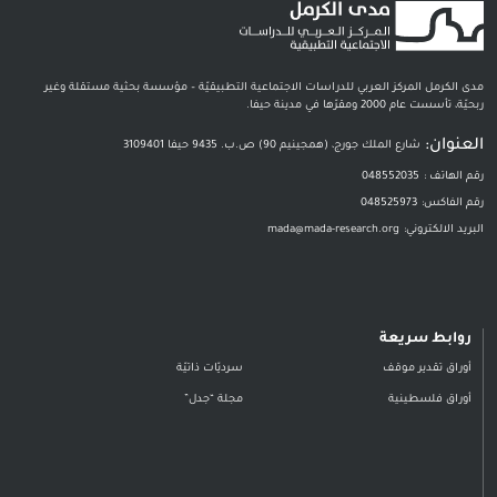
مدى الكرمل المركز العربي للدراسات الاجتماعية التطبيقيّة – مؤسسة بحثية مستقلة وغير
ربحيّة، تأسست عام 2000 ومقرّها في مدينة حيفا.
العنوان:
شارع الملك جورج، (همجينيم 90) ص.ب. 9435 حيفا 3109401
رقم الهاتف :
048552035
رقم الفاكس:
048525973
البريد الالكتروني:
mada@mada-research.org
روابط سريعة
أوراق تقدير موقف
سرديّات ذاتيّة
أوراق فلسطينية
مجلة “جدل”