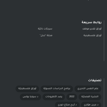
روابط سريعة
أوراق تقدير موقف
سرديّات ذاتيّة
أوراق فلسطينية
مجلة “جدل”
تصنيفات
علم النفس التحرري
برنامج الدراسات النسويّة
أوراق فلسطينيّة
النشرة الفصليّة
2022
رصد الأطروحات
د سونيا بولس
د عرين هوّاري
د أريج صبّاغ خوري