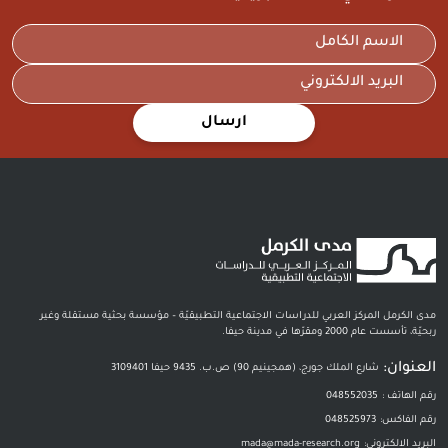
ارسال
مدى الكرمل المركز العربي للدراسات الاجتماعية التطبيقيّة – مؤسسة بحثية مستقلة وغير
ربحيّة، تأسست عام 2000 ومقرّها في مدينة حيفا.
العنوان:
شارع الملك جورج، (همجينيم 90) ص.ب. 9435 حيفا 3109401
رقم الهاتف :
048552035
رقم الفاكس:
048525973
البريد الالكتروني:
mada@mada-research.org