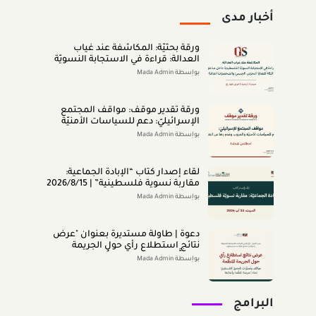
أخبار مدى
ورقة بحثيّة: المكاشفة عند غياب
العدالة: قراءة في الاستجابة النسويّة
الفلسطينيّة داخل مناطق الـ48 لقضايا
بواسطة Mada Admin
التحرّش الجنسيّ والشخصيّات العامّة
(اب 2026)
ورقة تقدير موقف: مواقف المجتمع
الإسرائيليّ: دعم للسياسات الأمنيّة
والحروب وعدم رضا عن النتائج (تمّوز
بواسطة Mada Admin
2026)
لقاء إصدار كتاب “اﻹﺑﺎدةّ اﻟﺠﻤﺎﻋﻴﺔ:
ﻣﻘﺎرﺑﺔ ﻧﺴﻮﻳﺔ ﻓﻠﺴﻄﻴﻨﻴﺔ” | 2026/8/15
|
بواسطة Mada Admin
دعوة | طاولة مستديرة بعنوان "عرض
نتائج استطلاع رأي حول الجريمة
المنظَّمة- مواقف وتصوُّرات المجتمع
بواسطة Mada Admin
الفلسطينيّ تجاه الجريمة المنظَّمة
وأبعادها" 2026/8/11
البرامج