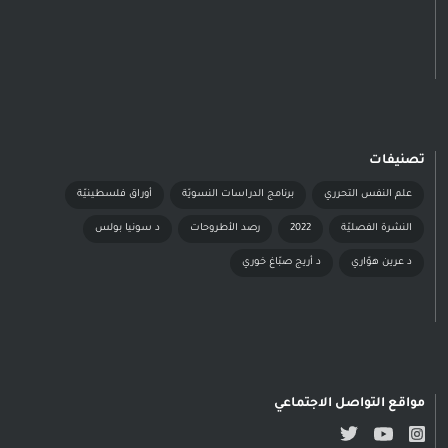
تصنيفات
علم النفس التحرري
برنامج الدراسات النسويّة
أوراق فلسطينيّة
النشرة الفصليّة
2022
رصد الأطروحات
د سونيا بولس
د عرين هوّاري
د أريج صبّاغ خوري
مواقع التواصل الاجتماعي