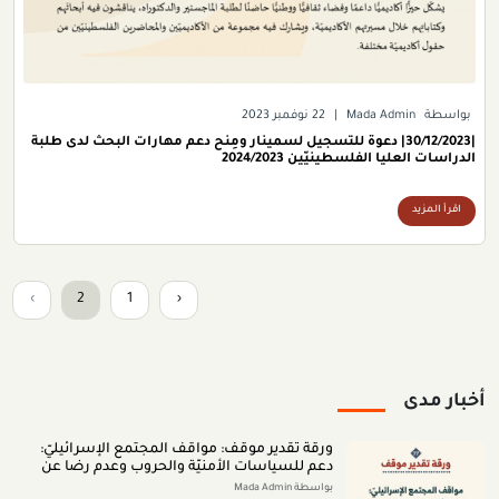
بواسطة
Mada Admin
|
22 نوفمبر 2023
|30/12/2023| دعوة للتسجيل لسمينار ومِنَح دعم مهارات البحث لدى طلبة
الدراسات العليا الفلسطينيّين 2024/2023
اقرأ المزيد
›
2
1
‹
أخبار مدى
ورقة تقدير موقف: مواقف المجتمع الإسرائيليّ:
دعم للسياسات الأمنيّة والحروب وعدم رضا عن
النتائج (تمّوز 2026)
بواسطة Mada Admin