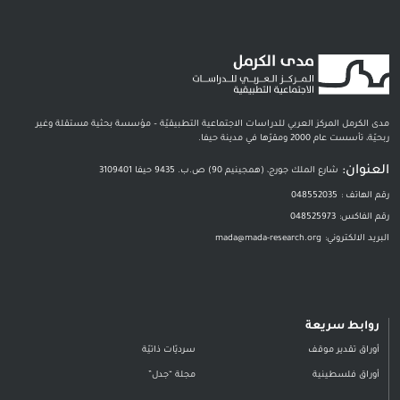
مدى الكرمل المركز العربي للدراسات الاجتماعية التطبيقيّة – مؤسسة بحثية مستقلة وغير
ربحيّة، تأسست عام 2000 ومقرّها في مدينة حيفا.
العنوان:
شارع الملك جورج، (همجينيم 90) ص.ب. 9435 حيفا 3109401
رقم الهاتف :
048552035
رقم الفاكس:
048525973
البريد الالكتروني:
mada@mada-research.org
روابط سريعة
أوراق تقدير موقف
سرديّات ذاتيّة
أوراق فلسطينية
مجلة “جدل”