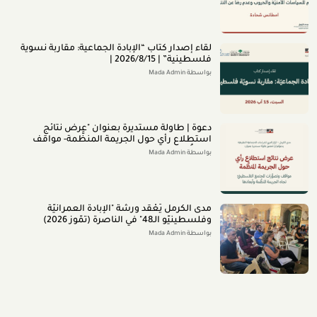
لقاء إصدار كتاب “اﻹﺑﺎدةّ اﻟﺠﻤﺎﻋﻴﺔ: ﻣﻘﺎرﺑﺔ ﻧﺴﻮﻳﺔ
ﻓﻠﺴﻄﻴﻨﻴﺔ” | 2026/8/15 |
بواسطة Mada Admin
دعوة | طاولة مستديرة بعنوان "عرض نتائج
استطلاع رأي حول الجريمة المنظَّمة- مواقف
وتصوُّرات المجتمع الفلسطينيّ تجاه الجريمة
بواسطة Mada Admin
المنظَّمة وأبعادها" 2026/8/11
مدى الكرمل يَعْقد ورشة "الإبادة العمرانيّة
وفلسطينيّو الـ48" في الناصرة (تمّوز 2026)
بواسطة Mada Admin