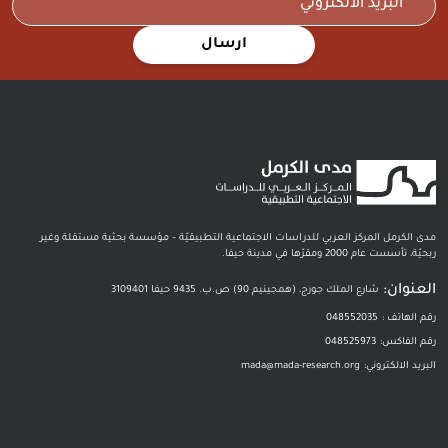
ارسال
مدى الكرمل المركز العربي للدراسات الاجتماعية التطبيقيّة – مؤسسة بحثية مستقلة وغير
ربحيّة، تأسست عام 2000 ومقرّها في مدينة حيفا.
العنوان:
شارع الملك جورج، (همجينيم 90) ص.ب. 9435 حيفا 3109401
رقم الهاتف :
048552035
رقم الفاكس:
048525973
البريد الالكتروني:
mada@mada-research.org