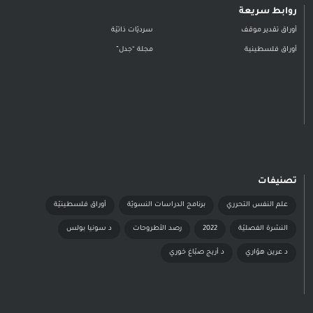
روابط سريعة
أوراق تقدير موقف
سرديّات ذاتيّة
أوراق فلسطينية
مجلة “جدل”
تصنيفات
علم النفس التحرري
برنامج الدراسات النسويّة
أوراق فلسطينيّة
النشرة الفصليّة
2022
رصد الأطروحات
د سونيا بولس
د عرين هوّاري
د أريج صبّاغ خوري