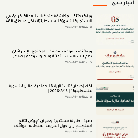
أخبار مدى
ورقة بحثيّة: المكاشفة عند غياب العدالة: قراءة في
الاستجابة النسويّة الفلسطينيّة داخل مناطق الـ48
لقضايا التحرّش الجنسيّ والشخصيّات العامّة (اب
بواسطة Mada Admin
2026)
ورقة تقدير موقف: مواقف المجتمع الإسرائيليّ:
دعم للسياسات الأمنيّة والحروب وعدم رضا عن
النتائج (تمّوز 2026)
بواسطة Mada Admin
لقاء إصدار كتاب “اﻹﺑﺎدةّ اﻟﺠﻤﺎﻋﻴﺔ: ﻣﻘﺎرﺑﺔ ﻧﺴﻮﻳﺔ
ﻓﻠﺴﻄﻴﻨﻴﺔ” | 2026/8/15 |
بواسطة Mada Admin
دعوة | طاولة مستديرة بعنوان "عرض نتائج
استطلاع رأي حول الجريمة المنظَّمة- مواقف
وتصوُّرات المجتمع الفلسطينيّ تجاه الجريمة
بواسطة Mada Admin
المنظَّمة وأبعادها" 2026/8/11